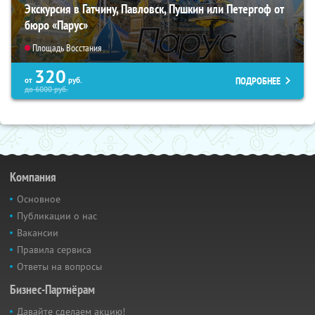
Экскурсия в Гатчину, Павловск, Пушкин или Петергоф от
бюро «Парус»
Площадь Восстания
320
ПОДРОБНЕЕ
от
руб.
до
6000
руб.
Компания
Основное
Публикации о нас
Вакансии
Правила сервиса
Ответы на вопросы
Бизнес-Партнёрам
Давайте сделаем акцию!