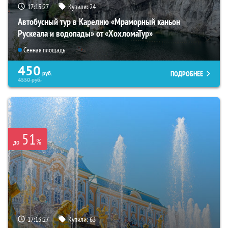
17:13:26
Купили:
24
Автобусный тур в Карелию «Мраморный каньон
Рускеала и водопады» от «ХохломаТур»
Сенная площадь
450
ПОДРОБНЕЕ
руб.
4550
руб.
51
%
до
17:13:26
Купили:
63