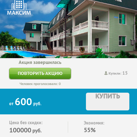
Акция завершилась
15
ПОВТОРИТЬ АКЦИЮ
Купили:
Человек проголосовало: 0
КУПИТЬ
600
от
руб.
Цена без скидки:
Экономия:
100000
55%
руб.