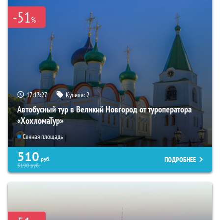
-51
%
17:13:26
Купили:
2
Автобусный тур в Великий Новгород от туроператора
«ХохломаТур»
Сенная площадь
510
ПОДРОБНЕЕ
руб.
5190
руб.