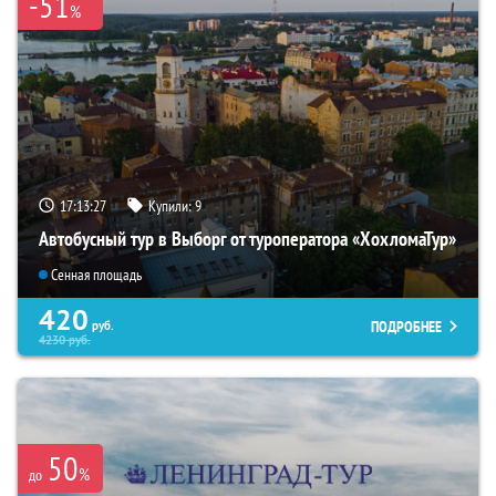
-51
%
17:13:26
Купили:
9
Автобусный тур в Выборг от туроператора «ХохломаТур»
Сенная площадь
420
ПОДРОБНЕЕ
руб.
4230
руб.
50
%
до