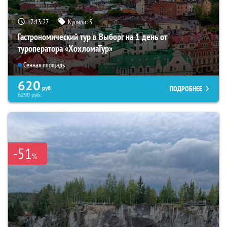
17:13:26
Купили:
5
Гастрономический тур в Выборг на 1 день от
туроператора «ХохломаТур»
Сенная площадь
620
ПОДРОБНЕЕ
руб.
6290
руб.
-51
%