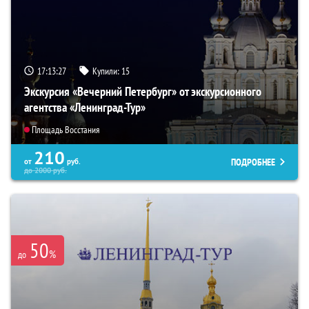
17:13:26
Купили:
15
Экскурсия «Вечерний Петербург» от экскурсионного
агентства «Ленинград-Тур»
Площадь Восстания
210
ПОДРОБНЕЕ
от
руб.
до
2000
руб.
50
%
до