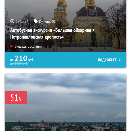
17:13:26
Купили:
30
Автобусная экскурсия «Большая обзорная +
Петропавловская крепость»
Площадь Восстания
210
ПОДРОБНЕЕ
от
руб.
до
2000
руб.
-51
%