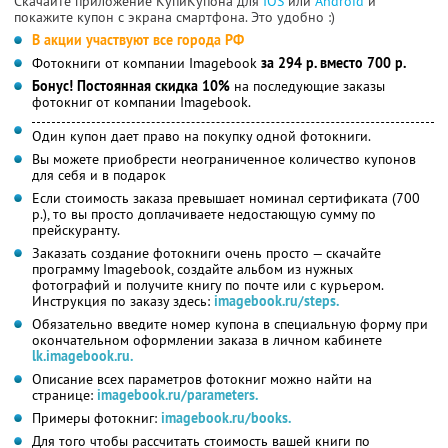
Скачайте приложение КупиКупона для
IOS
или
Android
и
покажите купон с экрана смартфона. Это удобно :)
В акции участвуют все города РФ
Фотокниги от компании Imagebook
за 294 р. вместо 700 р.
Бонус! Постоянная скидка 10%
на последующие заказы
фотокниг от компании Imagebook.
Один купон дает право на покупку одной фотокниги.
Вы можете приобрести неограниченное количество купонов
для себя и в подарок
Если стоимость заказа превышает номинал сертификата (700
р.), то вы просто доплачиваете недостающую сумму по
прейскуранту.
Заказать создание фотокниги очень просто — скачайте
программу Imagebook, создайте альбом из нужных
фотографий и получите книгу по почте или с курьером.
Инструкция по заказу здесь:
imagebook.ru/steps.
Обязательно введите номер купона в специальную форму при
окончательном оформлении заказа в личном кабинете
lk.imagebook.ru.
Описание всех параметров фотокниг можно найти на
странице:
imagebook.ru/parameters.
Примеры фотокниг:
imagebook.ru/books.
Для того чтобы рассчитать стоимость вашей книги по