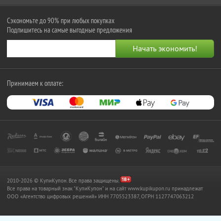
Сэкономьте до 90% при любых покупках
Подпишитесь на самые выгодные предложения
Принимаем к оплате:
2010-2026 © КупиКупон. Все права защищены.
Все права на товарный знак "КупиКупон" и на сайт www.kupikupon.ru принадлежат
OOO «Агентство цифровых решений» ИНН 7705523387, ОГРН 1127747063212