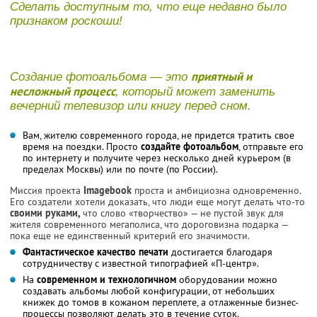
Сделать доступным то, что еще недавно было
признаком роскоши!
приятный и
Создание фотоальбома — это
несложный процесс
, который может заменить
вечерний телевизор или книгу перед сном.
Вам, жителю современного города, не придется тратить свое
время на поездки. Просто
создайте фотоальбом
, отправьте его
по интернету и получите через несколько дней курьером (в
пределах Москвы) или по почте (по России).
Миссия проекта
Imagebook
проста и амбициозна одновременно.
Его создатели хотели доказать, что люди еще могут делать что-то
своими руками,
что слово «творчество» — не пустой звук для
жителя современного мегаполиса, что дороговизна подарка —
пока еще не единственный критерий его значимости.
Фантастическое качество печати
достигается благодаря
сотрудничеству с известной типографией «П-центр».
На
современном и технологичном
оборудовании можно
создавать альбомы любой конфигурации, от небольших
книжек до томов в кожаном переплете, а отлаженные бизнес-
процессы позволяют делать это в течение суток.