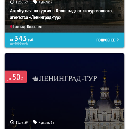
11:38:38
Купили:
7
Автобусная экскурсия в Кронштадт от экскурсионного
агентства «Ленинград-тур»
Площадь Восстания
345
ПОДРОБНЕЕ
от
руб.
до
3000
руб.
50
%
до
11:38:38
Купили:
15