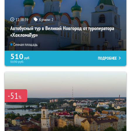
11:38:38
Купили:
2
Автобусный тур в Великий Новгород от туроператора
«ХохломаТур»
Сенная площадь
510
ПОДРОБНЕЕ
руб.
5190
руб.
-51
%