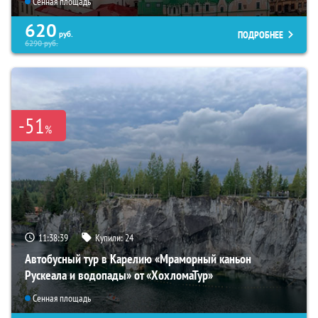
Сенная площадь
620
ПОДРОБНЕЕ
руб.
6290
руб.
-51
%
11:38:38
Купили:
24
Автобусный тур в Карелию «Мраморный каньон
Рускеала и водопады» от «ХохломаТур»
Сенная площадь