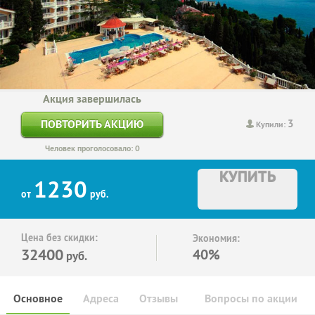
Акция завершилась
3
ПОВТОРИТЬ АКЦИЮ
Купили:
Человек проголосовало: 0
КУПИТЬ
1230
от
руб.
Цена без скидки:
Экономия:
32400
40%
руб.
Основное
Адреса
Отзывы
Вопросы по акции