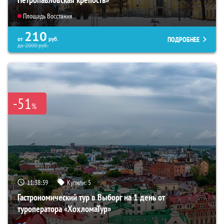
Площадь Восстания
210
ПОДРОБНЕЕ
от
руб.
до
2000
руб.
-51
%
11:38:38
Купили:
5
Гастрономический тур в Выборг на 1 день от
туроператора «ХохломаТур»