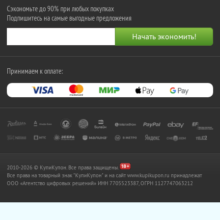
Сэкономьте до 90% при любых покупках
Подпишитесь на самые выгодные предложения
Принимаем к оплате:
2010-2026 © КупиКупон. Все права защищены.
Все права на товарный знак "КупиКупон" и на сайт www.kupikupon.ru принадлежат
OOO «Агентство цифровых решений» ИНН 7705523387, ОГРН 1127747063212