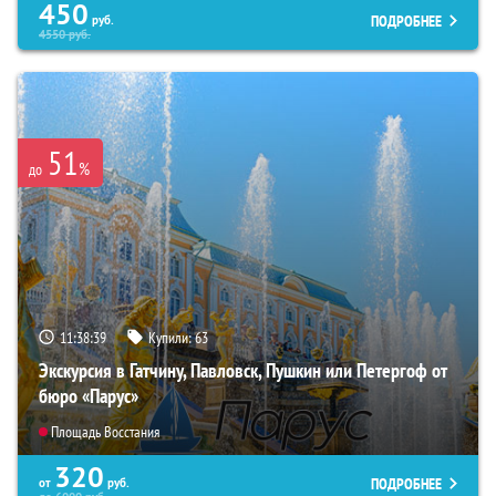
450
ПОДРОБНЕЕ
руб.
4550
руб.
51
%
до
11:38:38
Купили:
63
Экскурсия в Гатчину, Павловск, Пушкин или Петергоф от
бюро «Парус»
Площадь Восстания
320
ПОДРОБНЕЕ
от
руб.