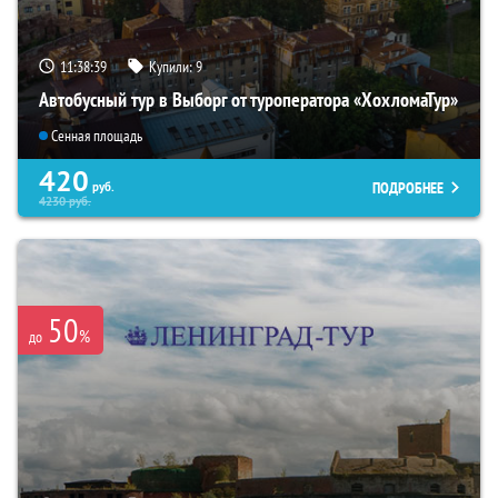
11:38:38
Купили:
9
Автобусный тур в Выборг от туроператора «ХохломаТур»
Сенная площадь
420
ПОДРОБНЕЕ
руб.
4230
руб.
50
%
до