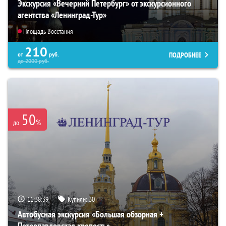
Экскурсия «Вечерний Петербург» от экскурсионного
агентства «Ленинград-Тур»
Площадь Восстания
210
ПОДРОБНЕЕ
от
руб.
до
2000
руб.
50
%
до
11:38:38
Купили:
30
Автобусная экскурсия «Большая обзорная +
Петропавловская крепость»