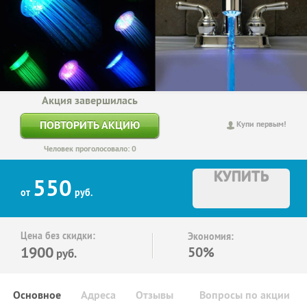
Акция завершилась
ПОВТОРИТЬ АКЦИЮ
Купи первым!
Человек проголосовало: 0
КУПИТЬ
550
от
руб.
Цена без скидки:
Экономия:
1900
50%
руб.
Основное
Адреса
Отзывы
Вопросы по акции