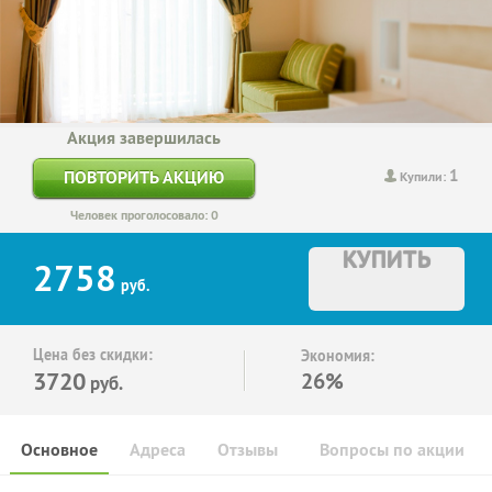
Акция завершилась
1
ПОВТОРИТЬ АКЦИЮ
Купили:
Человек проголосовало: 0
КУПИТЬ
2758
руб.
Цена без скидки:
Экономия:
3720
26%
руб.
Основное
Адреса
Отзывы
Вопросы по акции