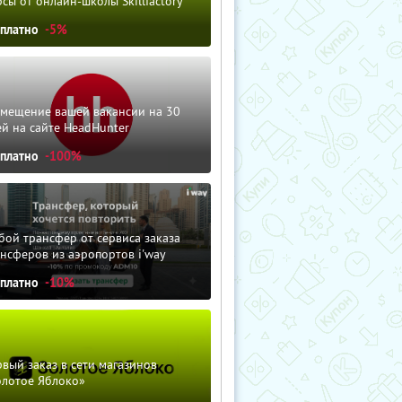
сы от онлайн-школы Skillfactory
сплатно
-5%
змещение вашей вакансии на 30
й на сайте HeadHunter
сплатно
-100%
ой трансфер от сервиса заказа
нсферов из аэропортов i'way
сплатно
-10%
вый заказ в сети магазинов
олотое Яблоко»