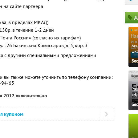
 на сайте партнера
Д
ква, в пределах МКАД)
150р. в течение 1-2 дней
Почта России» (согласно их тарифам)
л. 26 Бакинских Комиссаров, д. 3, кор. 3
Бе
шк
тся с другими специальными предложениями
Бе
 вы также можете уточнить по телефону компании:
0-94-63
Ра
«Э
ря 2012 включительно
Бе
ся купоном