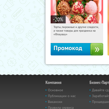
-20
%
Торты, пирожные и другие сладости,
22:45:33
Получили:
6
а также товары для праздника на
Россия
«Флаувау»
Промокод
Компания
Бизнес-Пар
Основное
Давайте сд
Публикации о нас
Заработайт
Вакансии
Прошедши
Правила сервиса