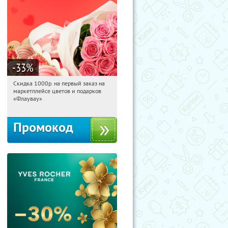
-33
%
Скидка 1000р. на первый заказ на
22:45:33
Получили:
18
маркетплейсе цветов и подарков
Россия
«Флаувау»
Промокод