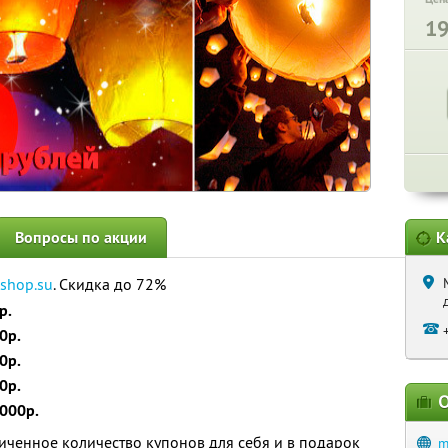
1
Вопросы по акции
К
shop.su
. Скидка до 72%
р.
0р.
0р.
0р.
О
000р.
ченное количество купонов для себя и в подарок
m