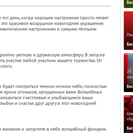
Бе
о тот день, когда хорошее настроение просто летает
 это красивое воздушное новогоднее украшение,
омантическим настроением и самыми тёплыми
Пиц
Бе
оятно уютную и дружескую атмосферу. В запуске
ь участие любой участник вашего торжества. От
слого.
25 
по
во будет смотреться темное ночное небо, полностью
Бе
м ярких огоньков, запущенных вами Волшебных
 находиться счастливые и улыбающиеся ваши
лыбки и счастье друг другу в этот новогодний
Цве
«Бу
Бе
е желание и запустите в небо волшебный фонарик.