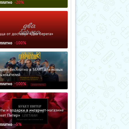
сплатно
-20%
ца от доставки «Два берега»
сплатно
-100%
дней бесплатно в START для новых
льзователей
сплатно
-100%
ты и подарки в интернет-магазине
кет Питер»
сплатно
-5%