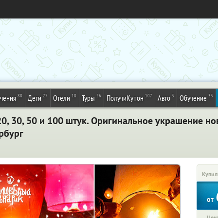
88
27
18
26
107
3
33
ечения
Дети
Отели
Туры
ПолучиКупон
Авто
Обучение
0, 30, 50 и 100 штук. Оригинальное украшение но
ербург
Купил
от
Цена