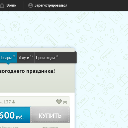
Войти
Зарегистрироваться
28
15
58
Товары
Услуги
Промокоды
вогоднего праздника!
137
(0)
и:
600
КУПИТЬ
руб.
 без скидки: