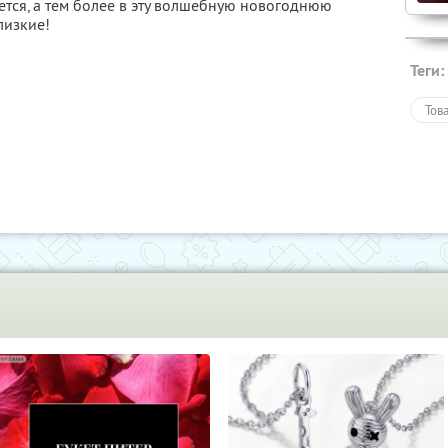
ется, а тем более в эту волшебную новогоднюю
лизкие!
Теги:
Тов