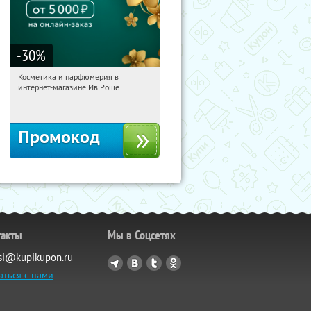
-30
%
Косметика и парфюмерия в
22:45:33
Получили:
2
интернет-магазине Ив Роше
Россия
Промокод
такты
Мы в Соцсетях
si@kupikupon.ru
аться с нами