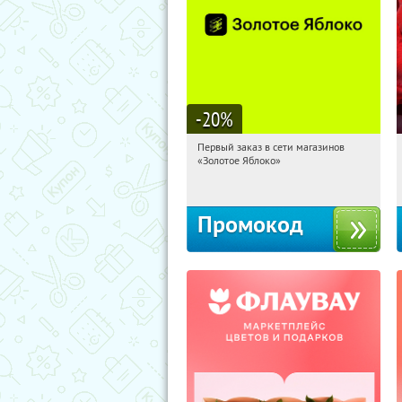
-20
%
Первый заказ в сети магазинов
22:45:33
Получи первым!
«Золотое Яблоко»
Россия
Промокод