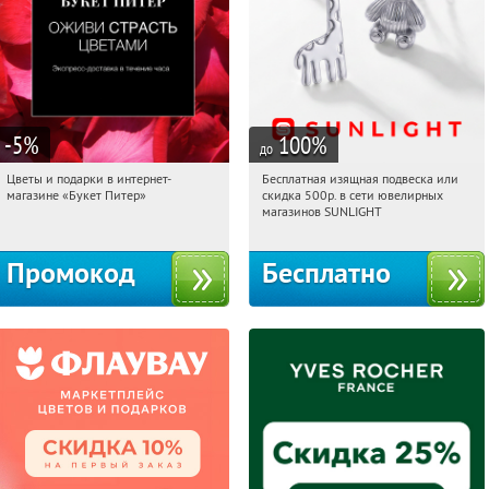
-5
%
100
%
до
Цветы и подарки в интернет-
Бесплатная изящная подвеска или
22:45:33
Получи первым!
22:45:33
Получили:
73
магазине «Букет Питер»
скидка 500р. в сети ювелирных
Владимирская
Россия
магазинов SUNLIGHT
Промокод
Бесплатно