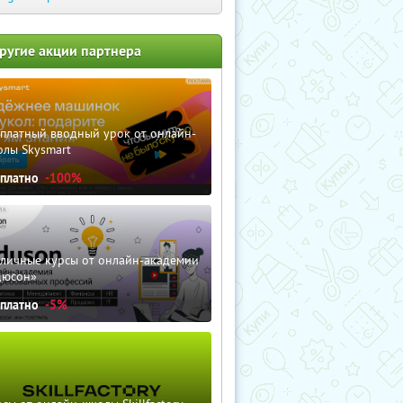
ругие акции партнера
сплатный вводный урок от онлайн-
олы Skysmart
сплатно
-100%
зличные курсы от онлайн-академии
дюсон»
сплатно
-5%