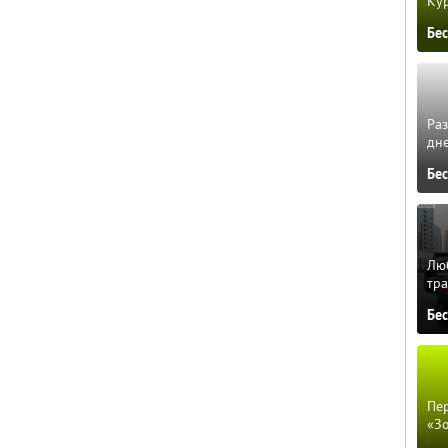
Кур
Бе
Ра
дне
Бе
Люб
тра
Бе
Пер
«З