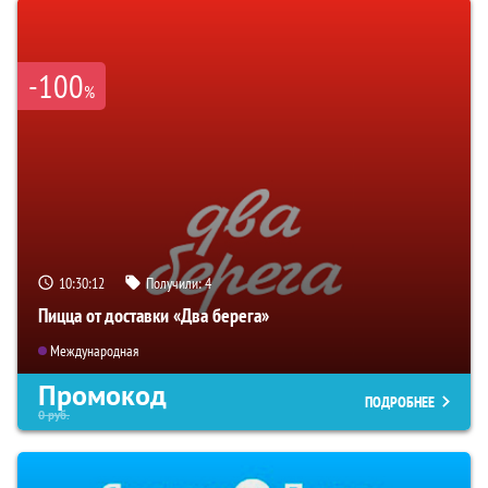
-100
%
10:30:11
Получили:
4
Пицца от доставки «Два берега»
Международная
Промокод
ПОДРОБНЕЕ
0
руб.