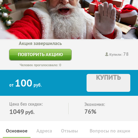
Акция завершилась
78
ПОВТОРИТЬ АКЦИЮ
Купили:
Человек проголосовало: 0
КУПИТЬ
100
от
руб.
Цена без скидки:
Экономия:
1049
76%
руб.
Основное
Адреса
Отзывы
Вопросы по акции