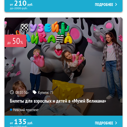
210
ПОДРОБНЕЕ
от
руб.
до
2000
руб.
50
%
до
08:10:49
Купили:
75
Билеты для взрослых и детей в «Музей Великана»
Невский проспект
135
ПОДРОБНЕЕ
от
руб.
до
1780
руб.