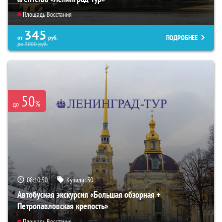
Площадь Восстания
345
ПОДРОБНЕЕ
от
руб.
до
3000
руб.
50
%
до
08:10:49
Купили:
30
Автобусная экскурсия «Большая обзорная +
Петропавловская крепость»
Площадь Восстания