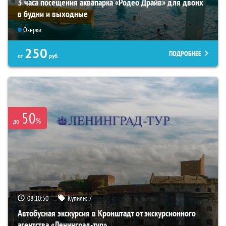
3 часа посещения аквапарка «Родео Драйв» для двоих
в будни и выходные
Озерки
250
ПОДРОБНЕЕ
от
руб.
50
%
до
08:10:49
Купили:
7
Автобусная экскурсия в Кронштадт от экскурсионного
агентства «Ленинград-тур»