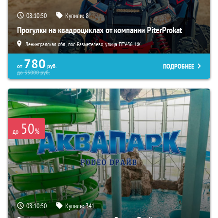
08:10:49
Купили:
8
Прогулки на квадроциклах от компании PiterProkat
Ленинградская обл., пос. Разметелево, улица ПТУ-56, 1Ж
780
ПОДРОБНЕЕ
от
руб.
до
35000
руб.
50
%
до
08:10:49
Купили:
341