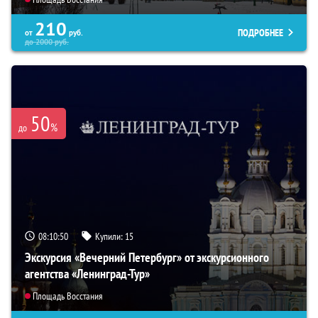
210
ПОДРОБНЕЕ
от
руб.
до
2000
руб.
50
%
до
08:10:49
Купили:
15
Экскурсия «Вечерний Петербург» от экскурсионного
агентства «Ленинград-Тур»
Площадь Восстания