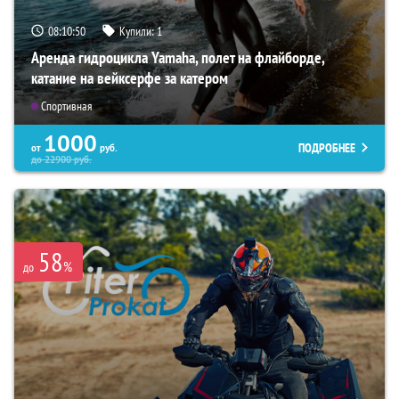
08:10:49
Купили:
1
Аренда гидроцикла Yamaha, полет на флайборде,
катание на вейксерфе за катером
Спортивная
1000
ПОДРОБНЕЕ
от
руб.
до
22900
руб.
58
%
до