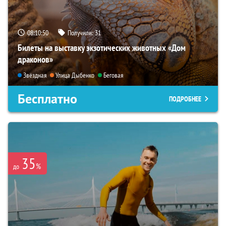
08:10:49
Получили:
31
Билеты на выставку экзотических животных «Дом
драконов»
Звёздная
Улица Дыбенко
Беговая
Бесплатно
ПОДРОБНЕЕ
35
%
до