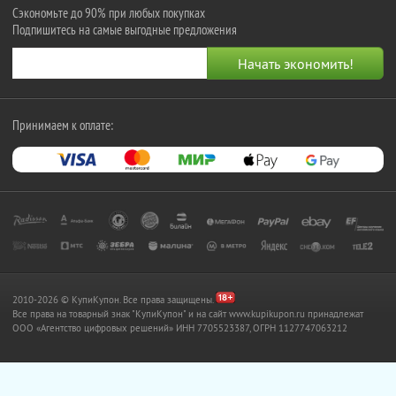
Сэкономьте до 90% при любых покупках
Подпишитесь на самые выгодные предложения
Принимаем к оплате:
2010-2026 © КупиКупон. Все права защищены.
Все права на товарный знак "КупиКупон" и на сайт www.kupikupon.ru принадлежат
OOO «Агентство цифровых решений» ИНН 7705523387, ОГРН 1127747063212