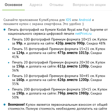
Основное
Адреса
Отзывы
Вопросы по акции
Скачайте приложение КупиКупона для
IOS
или
Android
и
покажите купон с экрана смартфона. Это удобно :)
Печать фотографий на бумаге Kodak Royal или Fuji Supreme от
национального сервиса цифровой печати
netPrint.ru
Печать 100 фотографий Премиум формата 10×15 см. Купон
за
99р.
и доплата на сайте:
420р. вместо 990р.
Скидка 48%
Печать 35 фотографий Премиум формата 15×21 см. Купон
за
124р.
и доплата на сайте:
475р. вместо 1015р.
Скидка
41%
Печать 20 фотографий Премиум формата 20×30 см. Купон
за
156р.
и доплата на сайте:
611р. вместо 1200р.
Скидка
36%
Печать 10 фотографий Премиум формата 30×45 см. Купон
за
160р.
и доплата на сайте:
626р. вместо 1200р.
Скидка
35%
Печать 200 фотографий Премиум формата 10×15 см. Купон
за
190р.
и доплата на сайте:
796р. вместо 1980р.
Скидка
50%
Внимание!
Купон является первоначальным взносом от общей
стоимости. Полную стоимость необходимо доплатить на сайте