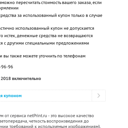
можно пересчитать стоимость вашего заказа, если
формлении
средства за использованный купон только в случае
и
астично использованный купон не допускается
го истек, денежные средства не возвращаются
тся с другими специальными предложениями
 вы также можете уточнить по телефонам
1-96-96
я 2018 включительно
ся купоном
от сервиса netPrint.ru - это высокое качество
ветопередача, четкость воспроизведения до
ении требований к используемым изображениям).