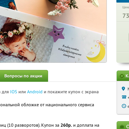
Цена
7
Вопросы по акции
К
а для
IOS
или
Android
и покажите купон с экрана
сональной обложке от национального сервиса
иц (10 разворотов). Купон за
260р.
и доплата на
О