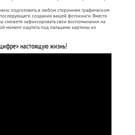
ожно подготовить в любом стороннем графическом
я последующего создания вашей фотокниги. Вместо
ы сможете зафиксировать свои воспоминания на
бой момент ощутить под пальцами картины из
цифре» настоящую жизнь!