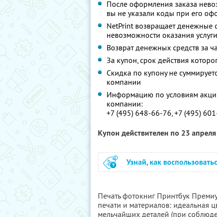
После оформления заказа невоз
вы не указали коды при его о
NetPrint возвращает денежные 
невозможности оказания услуг
Возврат денежных средств за ч
За купон, срок действия которо
Скидка по купону не суммируе
компании
Информацию по условиям акции
компании:
+7 (495) 648-66-76, +7 (495) 60
Купон действителен по 23 апрел
Узнай, как воспользовать
Печать фотокниг Принтбук Премиум 
печати и материалов: идеальная ц
мельчайших деталей (при соблюд