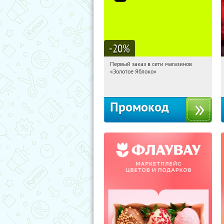
-20
%
Первый заказ в сети магазинов
04:31:32
Получи первым!
«Золотое Яблоко»
Россия
Промокод