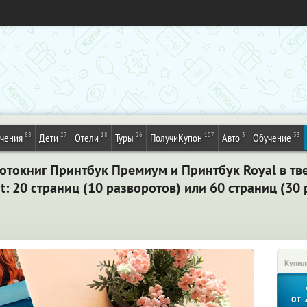
88
27
18
26
107
3
33
ечения
Дети
Отели
Туры
ПолучиКупон
Авто
Обучение
отокниг Принтбук Премиум и Принтбук Royal в т
t: 20 страниц (10 разворотов) или 60 страниц (30
Купил
от