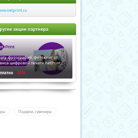
ww.netprint.ru
ругие акции партнера
ать фотографий, фотокниг от
виса цифровой печати netPrint
сплатно
-30%
ары
Подарки, сувениры