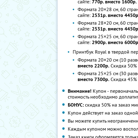
сайте:
770р. вместо 1600р.
Формата 20×28 см, 60 стран
сайте:
2531р. вместо 4450р
Формата 28×20 см, 60 стран
сайте:
2531р. вместо 4450
Формата 25×25 см, 60 стран
сайте:
2900р. вместо 6000р
Принтбук Royal в твердой п
Формата 20×20 см (10 разв
вместо 2200р.
Скидка 50%
Формата 25×25 см (30 разв
вместо 7300р.
Скидка 45%
Внимание!
Купон - первоначаль
стоимость необходимо доплатит
БОНУС:
скидка 50% на заказ ми
Купон действует на заказ одно
Вы можете купить неограниченн
Каждым купоном можно восполь
Заказ книги оформляется тольк