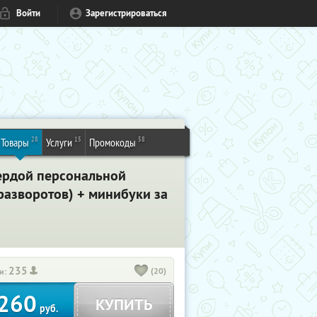
Войти
Зарегистрироваться
28
15
58
Товары
Услуги
Промокоды
вердой персональной
 разворотов) + минибуки за
235
(20)
и:
260
КУПИТЬ
руб.