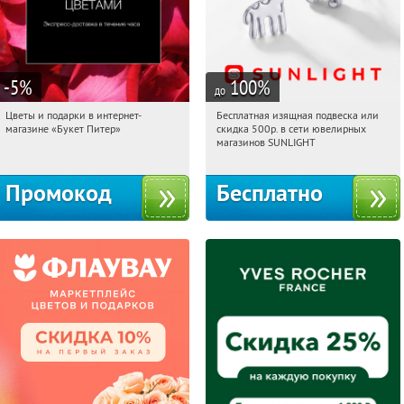
-5
%
100
%
до
Цветы и подарки в интернет-
Бесплатная изящная подвеска или
04:31:32
Получи первым!
04:31:32
Получили:
74
магазине «Букет Питер»
скидка 500р. в сети ювелирных
Владимирская
Россия
магазинов SUNLIGHT
Промокод
Бесплатно