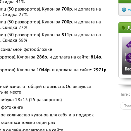
Скидка 41%
иц (30 разворотов). Купон за
700р.
и доплата на
w
.
Скидка 27%
иц (30 разворотов). Купон за
700р.
и доплата на
р.
Скидка 27%
Д
иц (30 разворотов). Купон за
811р.
и доплата на
.
Скидка 38%
ерсональной фотообложке
Печ
оротов). Купон за
286р.
и доплата на сайте:
814р.
сер
Бе
оротов). Купон за
1044р.
и доплата на сайте:
2971р.
ный взнос от общей стоимости. Оставшуюся
ь на месте
Теги:
нибука 18х13 (25 разворотов)
Тов
й фотокниги
ое количество купонов для себя и в подарок
зоваться только один раз
о в онлайн-редакторе на сайте