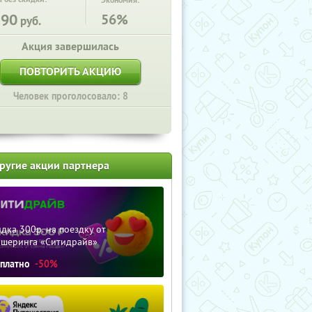
Экономия:
590
56%
руб.
Акция завершилась
ПОВТОРИТЬ АКЦИЮ
Человек проголосовало: 8
ругие акции партнера
дка 300р. на поездку от
ршеринга «Ситидрайв»
сплатно
-50%