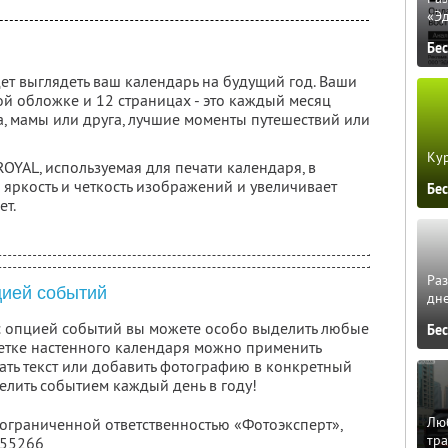
«Э
Бе
дет выглядеть ваш календарь на будущий год. Ваши
 обложке и 12 страницах - это каждый месяц
а, мамы или друга, лучшие моменты путешествий или
Кур
OYAL, используемая для печати календаря, в
яркость и четкость изображений и увеличивает
Бе
ет.
Ра
цией событий
дне
с опцией событий вы можете особо выделить любые
Бе
летке настенного календаря можно применить
ть текст или добавить фотографию в конкретный
елить событием каждый день в году!
Люб
 ограниченной ответственностью «Фотоэксперт»,
тра
355266