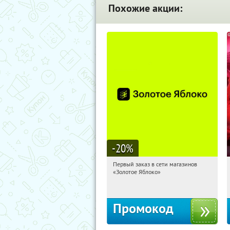
Похожие акции:
-20
%
Первый заказ в сети магазинов
07:40:22
Получи первым!
«Золотое Яблоко»
Россия
Промокод