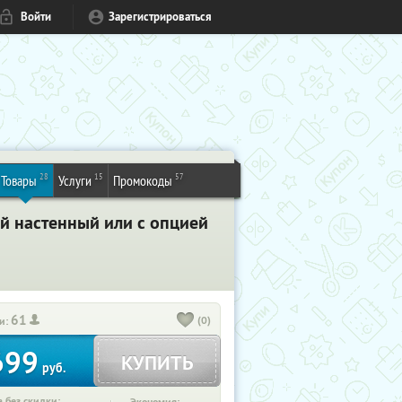
Войти
Зарегистрироваться
28
15
57
Товары
Услуги
Промокоды
ой настенный или с опцией
61
(0)
и:
699
КУПИТЬ
руб.
 без скидки: