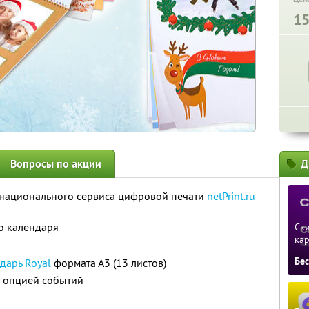
1
Вопросы по акции
Д
т национального сервиса цифровой печати
netPrint.ru
го календаря
Ски
ка
Бе
дарь Royal
формата А3 (13 листов)
 опцией событий