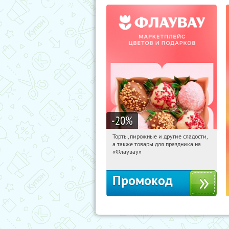
-20
%
Торты, пирожные и другие сладости,
07:40:22
Получили:
6
а также товары для праздника на
Россия
«Флаувау»
Промокод