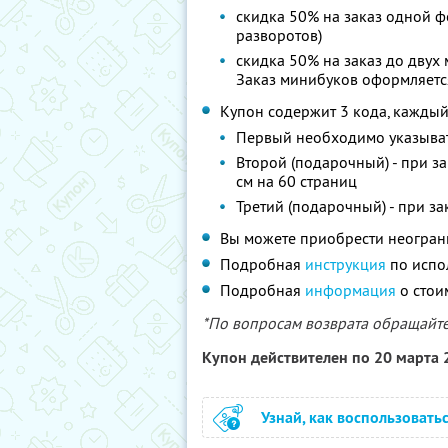
скидка 50% на заказ одной 
разворотов)
скидка 50% на заказ до двух
Заказ минибуков оформляетс
Купон содержит 3 кода, каждый
Первый необходимо указыват
Второй (подарочный) - при 
см на 60 страниц
Третий (подарочный) - при з
Вы можете приобрести неограни
Подробная
инструкция
по испо
Подробная
информация
о стои
*По вопросам возврата обращайтес
Купон действителен по 20 марта
Узнай, как воспользовать