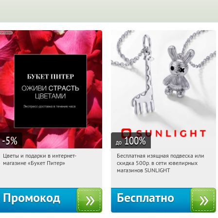
-5
%
100
%
до
Цветы и подарки в интернет-
Бесплатная изящная подвеска или
07:40:22
Получи первым!
07:40:22
Получили:
74
магазине «Букет Питер»
скидка 500р. в сети ювелирных
Владимирская
Россия
магазинов SUNLIGHT
Промокод
Бесплатно