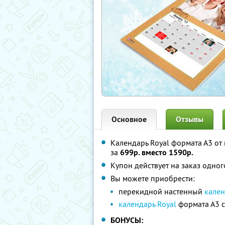
Основное
Отзывы
Календарь Royal формата А3 о
за
699р. вместо 1590р.
Купон действует на заказ одно
Вы можете приобрести:
перекидной настенный
кален
календарь Royal
формата А3 с
БОНУСЫ: