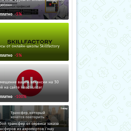
дюсон»
сплатно
-5%
сы от онлайн-школы Skillfactory
сплатно
-5%
змещение вашей вакансии на 30
й на сайте HeadHunter
сплатно
-100%
ой трансфер от сервиса заказа
нсферов из аэропортов i'way