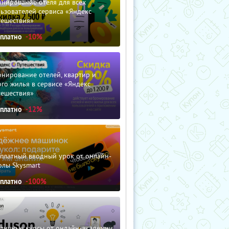
нирование отеля для всех
ьзователей сервиса «Яндекс
тешествия»
сплатно
-10%
нирование отелей, квартир и
го жилья в сервисе «Яндекс
тешествия»
сплатно
-12%
сплатный вводный урок от онлайн-
олы Skysmart
сплатно
-100%
зличные курсы от онлайн-академии