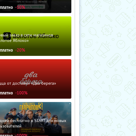
сплатно
-10%
вый заказ в сети магазинов
олотое Яблоко»
сплатно
-20%
ца от доставки «Два берега»
сплатно
-100%
дней бесплатно в START для новых
льзователей
сплатно
-100%