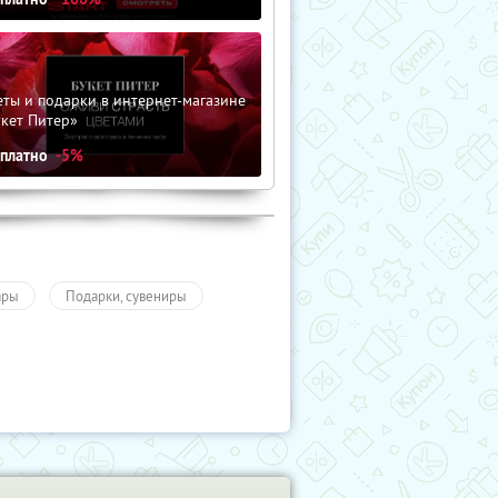
ты и подарки в интернет-магазине
кет Питер»
сплатно
-5%
ары
Подарки, сувениры