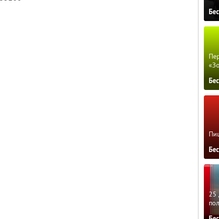
Бе
Пер
«З
Бе
Пиц
Бе
25 
по
Бе