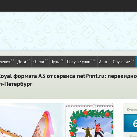
88
27
17
26
106
3
33
ечения
Дети
Отели
Туры
ПолучиКупон
Авто
Обучение
yal формата А3 от сервиса netPrint.ru: перекидн
кт-Петербург
Купил
Цена