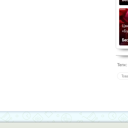
Цве
«Бу
Бе
Теги:
Тов