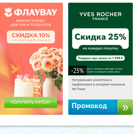
-25
%
Натуральная косметика и
07:40:22
Получили:
1
парфюмерия в интернет-магазине
Россия
Ив Роше
Промокод