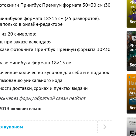
Бро
фотокниги Принтбук Премиум формата 30×30 см (30
пол
Пу
 минибуков формата 18×13 см (25 разворотов).
Бе
я только в онлайн-редакторе
 из 20 символов:
ь при заказе календаря
Бро
заказе фотокниги Принтбук Премиум формата 30×30
ино
Пу
аказе минибука формата 18×13 см
Бе
ченное количество купонов для себя и в подарок
льзованию уникального кода
мости доставки, сроках и пунктах выдачи
Бе
ь через форму обратной связи netPrint
шк
Бе
 2013 включительно
ся купоном
Ра