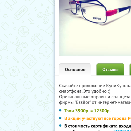
Основное
Отзывы
Скачайте приложение КупиКупон
смартфона. Это удобно :)
Оригинальные оправы и солнцезащ
фирмы "Essilor" от интернет-мага
Твои 3900р. = 12500р.
В акции участвуют все города 
В стоимость сертификата вход