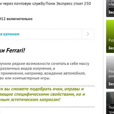
и через почтовую службу Пони Экспресс стоит 250
«Э
Бе
2012 включительно
ся купоном
Кур
Бе
и Ferrari!
учили редкие возможности сочетать в себе массу
т различных видов излучения, и
Ра
 применения, например, вождение автомобиля,
дне
во или компьютерные игры.
Бе
и вы сможете подобрать очки, оправы и
дающие специфическими свойствами, но и
ным эстетическим запросам!
Люб
тра