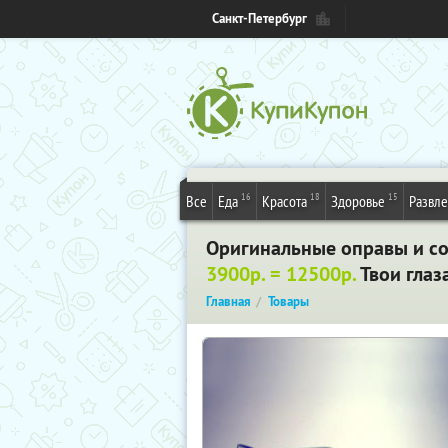
Санкт-Петербург
16
18
15
Все
Еда
Красота
Здоровье
Развл
Оригинальные оправы и сол
3900р. = 12500р.
Твои глаз
Главная
Товары