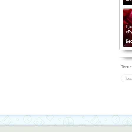
Цве
«Бу
Бе
Теги:
Тов