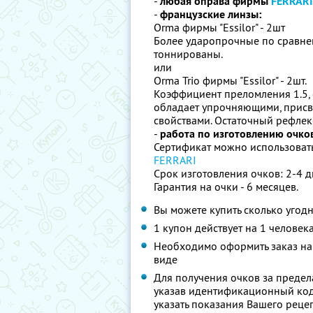
-
любая оправа фирмы
FERRAR
-
французские линзы:
Orma фирмы "Essilor" - 2шт
Более ударопрочные по сравне
тоннированы.
или
Orma Trio фирмы "Essilor" - 2шт.
Коэффициент преломления 1.5, 
обладает упрочняющими, присв
свойствами. Остаточный рефлек
-
работа по изготовлению очко
Сертификат можно использоват
FERRARI
Срок изготовления очков: 2-4 д
Гарантия на очки - 6 месяцев.
Вы можете купить сколько угодн
1 купон действует на 1 человек
Необходимо оформить заказ на 
виде
Для получения очков за предел
указав идентификационный код 
указать показания Вашего рецеп