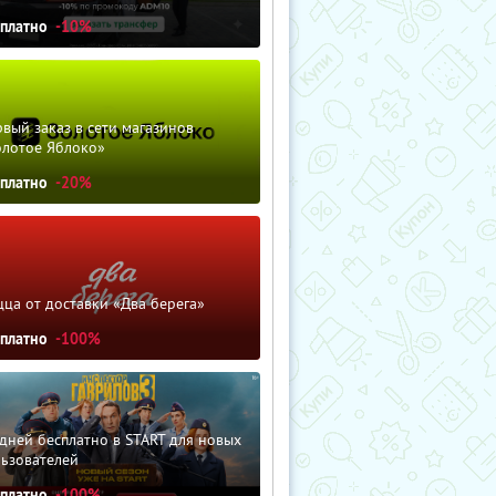
сплатно
-10%
вый заказ в сети магазинов
олотое Яблоко»
сплатно
-20%
ца от доставки «Два берега»
сплатно
-100%
дней бесплатно в START для новых
льзователей
сплатно
-100%