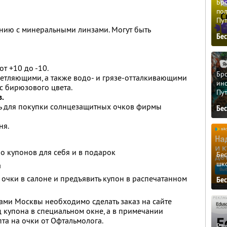
I
Бро
пол
Пу
нию с минеральными линзами. Могут быть
Бе
от +10 до -10.
Бро
етляющими, а также водо- и грязе-отталкивающими
ино
с бирюзового цвета.
Пу
в.
ь для покупки солнцезащитных очков фирмы
Бе
ня.
о купонов для себя и в подарок
Бе
шк
а
очки в салоне и предъявить купон в распечатанном
Бе
ами Москвы необходимо сделать заказ на сайте
купона в специальном окне, а в примечании
та на очки от Офтальмолога.
Ра