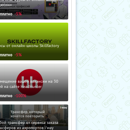
дюсон»
сплатно
-5%
сы от онлайн-школы Skillfactory
сплатно
-5%
змещение вашей вакансии на 30
й на сайте HeadHunter
сплатно
-100%
ой трансфер от сервиса заказа
нсферов из аэропортов i'way