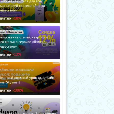
нирование отеля для всех
ьзователей сервиса «Яндекс
тешествия»
сплатно
-10%
нирование отелей, квартир и
го жилья в сервисе «Яндекс
тешествия»
сплатно
-12%
сплатный вводный урок от онлайн-
олы Skysmart
сплатно
-100%
зличные курсы от онлайн-академии