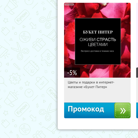
-5
%
Цветы и подарки в интернет-
09:52:20
Получи первым!
магазине «Букет Питер»
Владимирская
Промокод