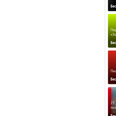
Бе
Пер
«З
Бе
Пиц
Бе
25 
по
Бе