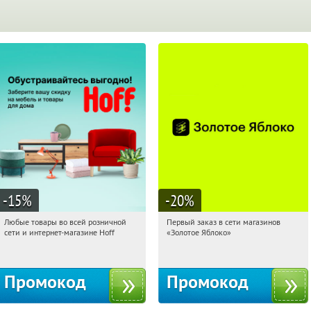
-15
%
-20
%
Любые товары во всей розничной
Первый заказ в сети магазинов
09:52:20
Получили:
83
09:52:20
Получи первым!
сети и интернет-магазине Hoff
«Золотое Яблоко»
Москва, 1-й Волоколамский проезд,
Россия
10с1
Промокод
Промокод