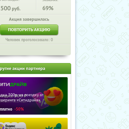
Экономия:
2500
69%
руб.
Акция завершилась
ПОВТОРИТЬ АКЦИЮ
Человек проголосовало: 0
ругие акции партнера
дка 300р. на поездку от
ршеринга «Ситидрайв»
сплатно
-50%