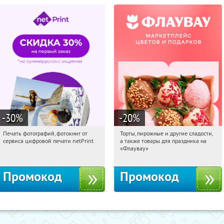
-30
%
-20
%
Печать фотографий, фотокниг от
Торты, пирожные и другие сладости,
09:52:20
Получили:
4
09:52:20
Получили:
6
сервиса цифровой печати netPrint
а также товары для праздника на
Россия
Россия
«Флаувау»
Промокод
Промокод