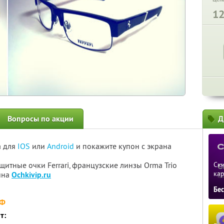
1
Вопросы по акции
Д
а для
IOS
или
Android
и покажите купон с экрана
итные очки Ferrari, французские линзы Orma Trio
Ски
ка
зина
Ochkivip.ru
Бе
РФ
ит: