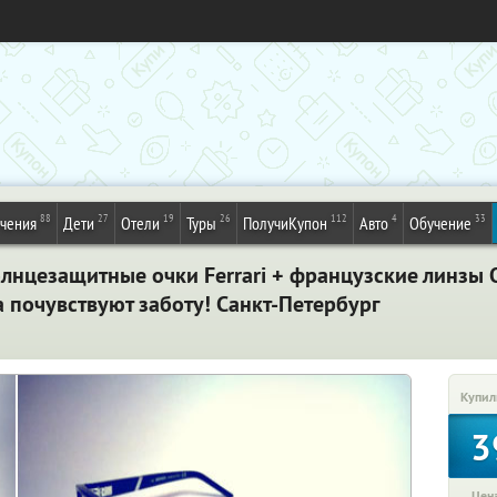
88
27
19
26
112
4
33
ечения
Дети
Отели
Туры
ПолучиКупон
Авто
Обучение
нцезащитные очки Ferrari + французские линзы Or
а почувствуют заботу! Санкт-Петербург
Купил
3
Цена