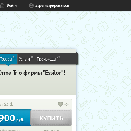
Войти
Зарегистрироваться
28
18
63
Товары
Услуги
Промокоды
ma Trio фирмы "Essilor"!
63
(0)
и:
900
КУПИТЬ
руб.
 без скидки: