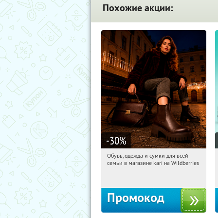
Похожие акции:
-30
%
Обувь, одежда и сумки для всей
09:52:20
Получили:
32
семьи в магазине kari на Wildberries
Россия
Промокод