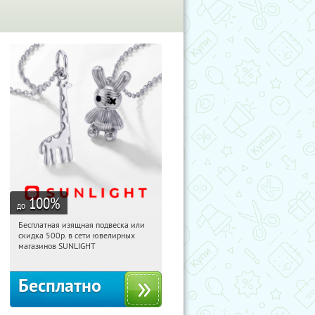
100
%
до
Бесплатная изящная подвеска или
09:52:20
Получили:
74
скидка 500р. в сети ювелирных
Россия
магазинов SUNLIGHT
Бесплатно