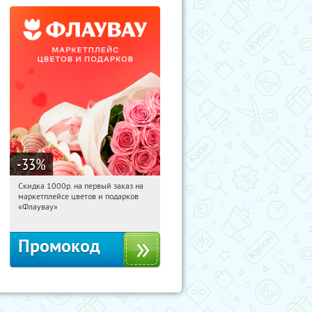
-33
%
Скидка 1000р. на первый заказ на
09:52:20
Получили:
18
маркетплейсе цветов и подарков
Россия
«Флаувау»
Промокод