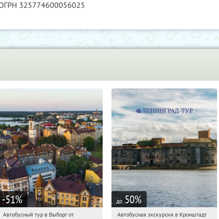
 ОГРН 325774600056025
-51
%
50
%
до
Автобусный тур в Выборг от
Автобусная экскурсия в Кронштадт
00:29:49
Купили:
9
00:29:49
Купили:
7