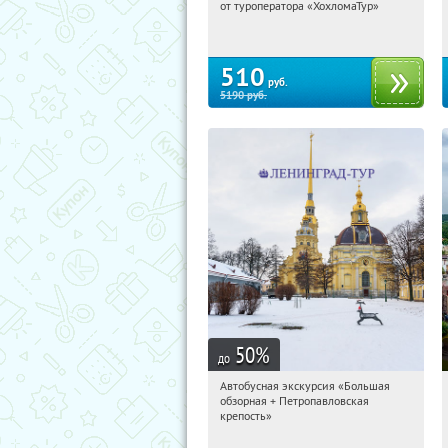
от туроператора «ХохломаТур»
Сенная площадь
510
руб.
5190
руб.
50
%
до
Автобусная экскурсия «Большая
00:29:49
Купили:
30
обзорная + Петропавловская
Площадь Восстания
крепость»