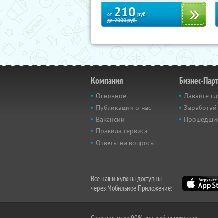
210
от
руб.
до
2000
руб.
Компания
Бизнес-Пар
Основное
Давайте сд
Публикации о нас
Заработайт
Вакансии
Прошедши
Правила сервиса
Ответы на вопросы
Все наши купоны доступны
через Мобильное Приложение:
Сэкономьте до 90% при любых покупках