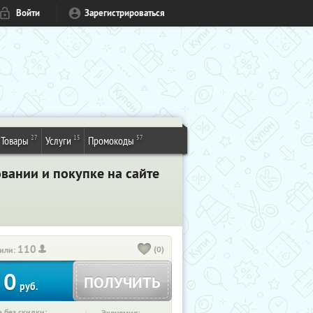
Войти
Зарегистрироваться
27
15
57
Товары
Услуги
Промокоды
вании и покупке на сайте
110
(0)
или:
0
ПОЛУЧИТЬ
руб.
 без скидки: