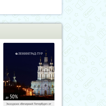
50
%
до
Экскурсия «Вечерний Петербург» от
00:29:49
Купили:
15