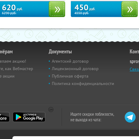
620
450
руб.
руб.
6290
руб.
4550
руб.
тнёрам
Документы
Кон
елаем акцию!
Агентский договор
spro
е, как Вебмастер
Лицензионный договор
Связ
е акции
Публичная оферта
Политика конфиденциальности
Ищите скидки поблизости,
не выходя из чата: