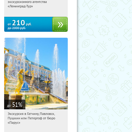
экскурсионного агентства
Площадь Восстания
«Ленинград-Тур»
210
от
руб.
до
2000
руб.
51
%
до
Экскурсия в Гатчину, Павловск,
00:29:49
Купили:
63
Пушкин или Петергоф от бюро
Площадь Восстания
«Парус»