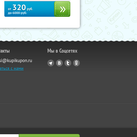
320
от
руб.
до
6000
руб.
такты
Мы в Соцсетях
si@kupikupon.ru
аться с нами