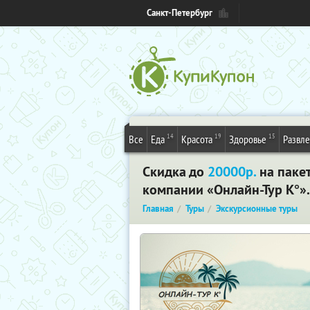
Санкт-Петербург
14
19
15
Все
Еда
Красота
Здоровье
Развл
Скидка до
20000р.
на паке
компании «Онлайн-Тур К°».
Главная
Туры
Экскурсионные туры