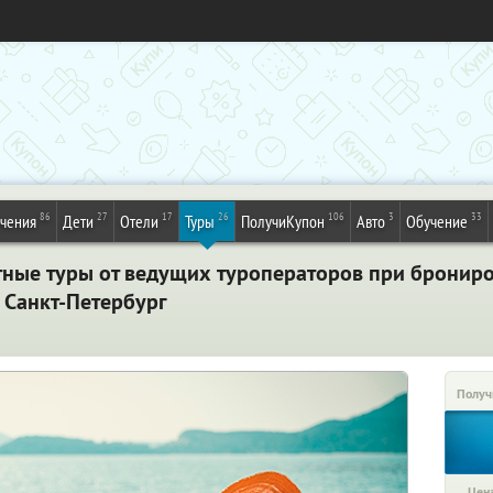
86
27
17
26
106
3
33
ечения
Дети
Отели
Туры
ПолучиКупон
Авто
Обучение
тные туры от ведущих туроператоров при брониро
 Санкт-Петербург
Получ
Цена