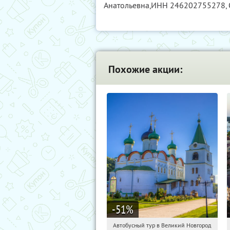
Анатольевна,
ИНН 246202755278
,
Похожие акции:
-51
%
Автобусный тур в Великий Новгород
00:29:49
Купили:
2