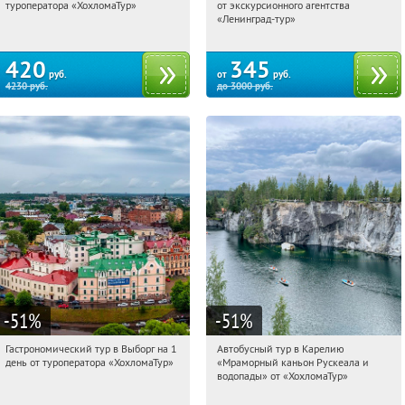
туроператора «ХохломаТур»
от экскурсионного агентства
Сенная площадь
Площадь Восстания
«Ленинград-тур»
420
345
руб.
от
руб.
4230
руб.
до
3000
руб.
-51
%
-51
%
Гастрономический тур в Выборг на 1
Автобусный тур в Карелию
00:29:49
Купили:
5
00:29:49
Купили:
24
день от туроператора «ХохломаТур»
«Мраморный каньон Рускеала и
Сенная площадь
Сенная площадь
водопады» от «ХохломаТур»