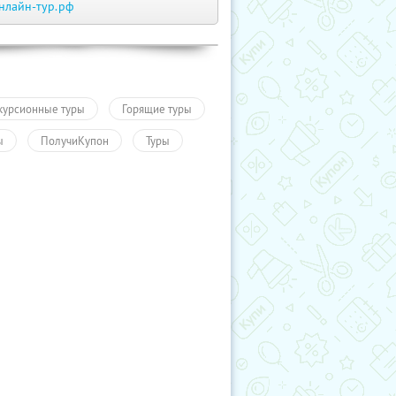
нлайн-тур.рф
курсионные туры
Горящие туры
ы
ПолучиКупон
Туры