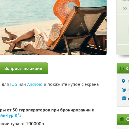
∞
Вопросы по акции
К
а для
IOS
или
Android
и покажите купон с экрана
уры от 30 туроператоров при бронировании и
йн-Тур К°»
О
ании тура от 100000р.