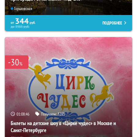
Горьковская
344
ПОДРОБНЕЕ
от
руб.
до
3985
руб.
-30
%
01:08:44
Получили:
3285
Билеты на детские шоу в «Цирке чудес» в Москве и
Санкт-Петербурге