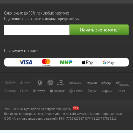
Сэкономьте до 90% при любых покупках
Подпишитесь на самые выгодные предложения
Принимаем к оплате:
2010-2026 © КупиКупон. Все права защищены.
Все права на товарный знак "КупиКупон" и на сайт www.kupikupon.ru принадлежат
OOO «Агентство цифровых решений» ИНН 7705523387, ОГРН 1127747063212