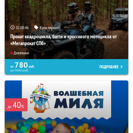
01:08:44
Купи первым!
Прокат квадроцикла, багги и кроссового мотоцикла от
«Мегапрокат СПб»
Девяткино
780
ПОДРОБНЕЕ
от
руб.
до
9000
руб.
40
%
до