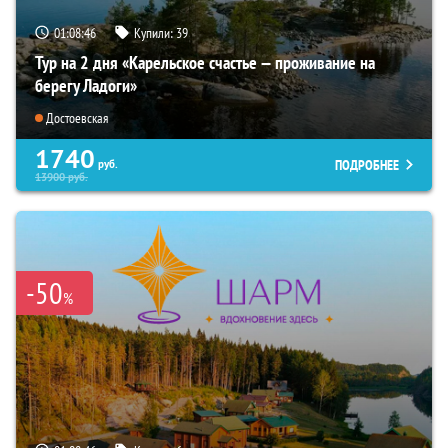
01:08:44
Купили:
39
Тур на 2 дня «Карельское счастье — проживание на
берегу Ладоги»
Достоевская
1740
ПОДРОБНЕЕ
руб.
13900
руб.
-50
%