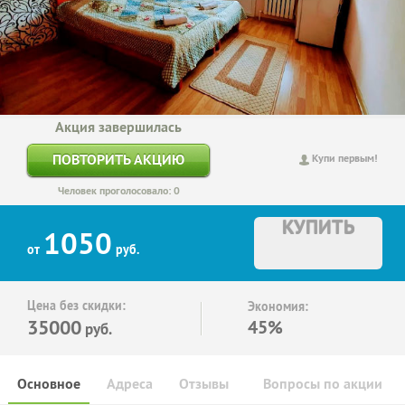
Акция завершилась
ПОВТОРИТЬ АКЦИЮ
Купи первым!
Человек проголосовало: 0
КУПИТЬ
1050
от
руб.
Цена без скидки:
Экономия:
35000
45%
руб.
Основное
Адреса
Отзывы
Вопросы по акции