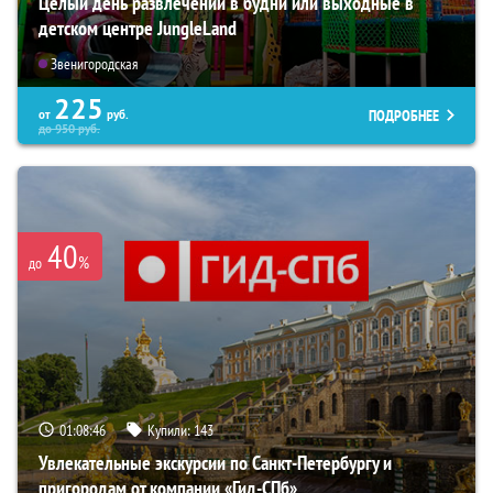
Целый день развлечений в будни или выходные в
детском центре JungleLand
Звенигородская
225
ПОДРОБНЕЕ
от
руб.
до
950
руб.
40
%
до
01:08:44
Купили:
143
Увлекательные экскурсии по Санкт-Петербургу и
пригородам от компании «Гид-СПб»