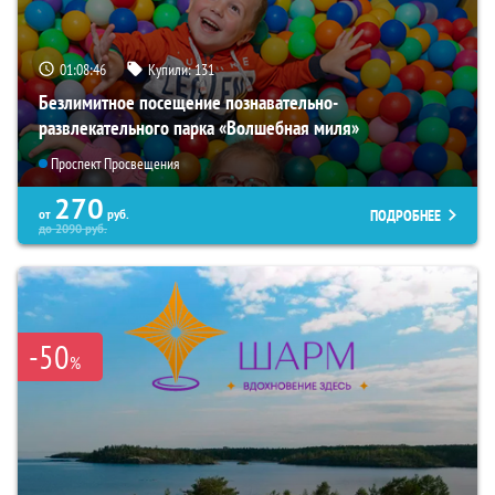
01:08:44
Купили:
131
Безлимитное посещение познавательно-
развлекательного парка «Волшебная миля»
Проспект Просвещения
270
ПОДРОБНЕЕ
от
руб.
до
2090
руб.
-50
%