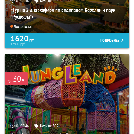
01:08:44
Купили:
6
«Тур на 2 дня: сафари по водопадам Карелии и парк
“Рускеала"»
Достоевская
1620
ПОДРОБНЕЕ
руб.
12900
руб.
30
%
до
01:08:44
Купили:
505