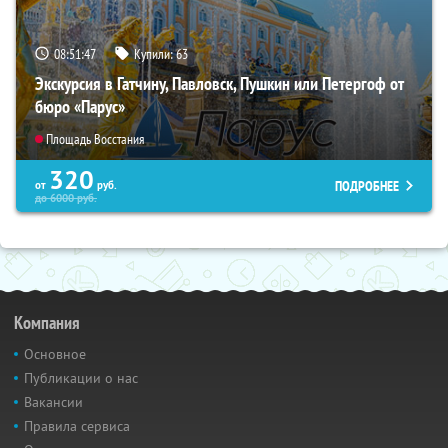
08:51:46
Купили:
63
Экскурсия в Гатчину, Павловск, Пушкин или Петергоф от
бюро «Парус»
Площадь Восстания
320
ПОДРОБНЕЕ
от
руб.
до
6000
руб.
Компания
Основное
Публикации о нас
Вакансии
Правила сервиса