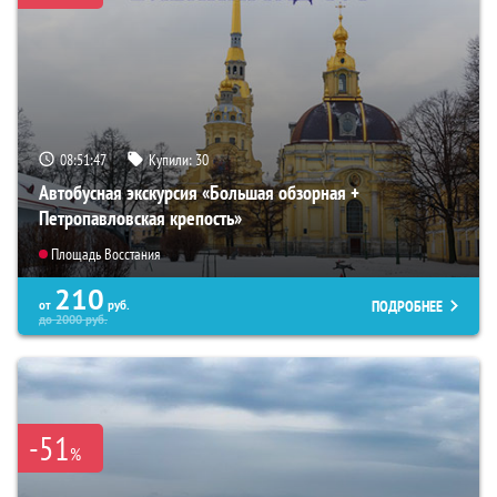
08:51:46
Купили:
30
Автобусная экскурсия «Большая обзорная +
Петропавловская крепость»
Площадь Восстания
210
ПОДРОБНЕЕ
от
руб.
до
2000
руб.
-51
%