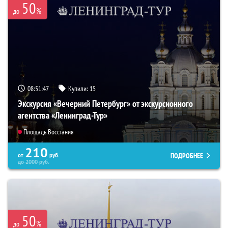
50
%
до
08:51:46
Купили:
15
Экскурсия «Вечерний Петербург» от экскурсионного
агентства «Ленинград-Тур»
Площадь Восстания
210
ПОДРОБНЕЕ
от
руб.
до
2000
руб.
50
%
до