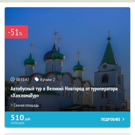
-51
%
08:51:46
Купили:
2
Автобусный тур в Великий Новгород от туроператора
«ХохломаТур»
Сенная площадь
510
ПОДРОБНЕЕ
руб.
5190
руб.