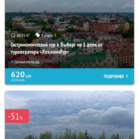
08:51:46
Купили:
5
Гастрономический тур в Выборг на 1 день от
туроператора «ХохломаТур»
Сенная площадь
620
ПОДРОБНЕЕ
руб.
6290
руб.
-51
%