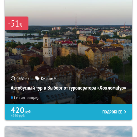
-51
%
08:51:46
Купили:
9
Автобусный тур в Выборг от туроператора «ХохломаТур»
Сенная площадь
420
ПОДРОБНЕЕ
руб.
4230
руб.