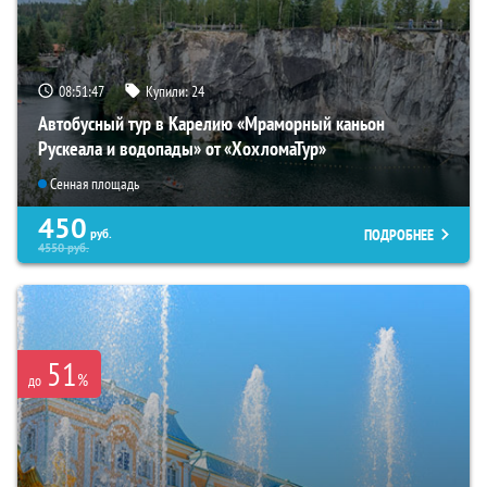
08:51:46
Купили:
24
Автобусный тур в Карелию «Мраморный каньон
Рускеала и водопады» от «ХохломаТур»
Сенная площадь
450
ПОДРОБНЕЕ
руб.
4550
руб.
51
%
до