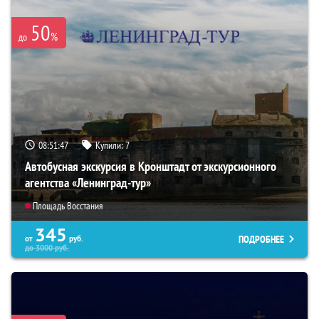
50
%
до
08:51:46
Купили:
7
Автобусная экскурсия в Кронштадт от экскурсионного
агентства «Ленинград-тур»
Площадь Восстания
345
ПОДРОБНЕЕ
от
руб.
до
3000
руб.