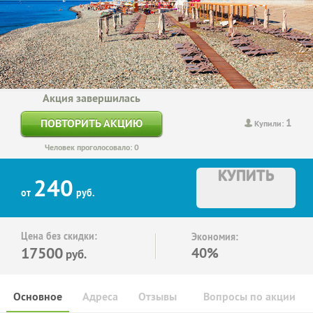
Акция завершилась
1
ПОВТОРИТЬ АКЦИЮ
Купили:
Человек проголосовало: 0
КУПИТЬ
240
от
руб.
Цена без скидки:
Экономия:
17500
40%
руб.
Основное
Адреса
Отзывы
Вопросы по акции