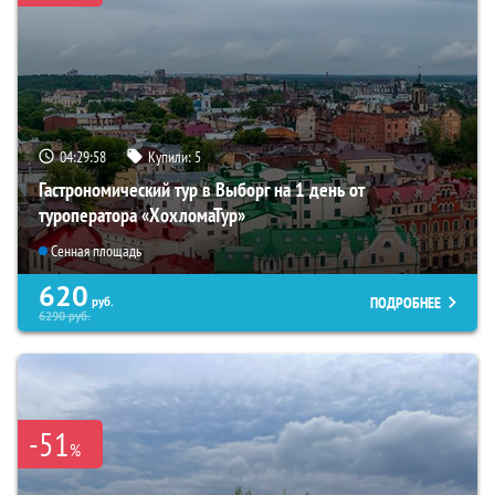
04:29:57
Купили:
5
Гастрономический тур в Выборг на 1 день от
туроператора «ХохломаТур»
Сенная площадь
620
ПОДРОБНЕЕ
руб.
6290
руб.
-51
%