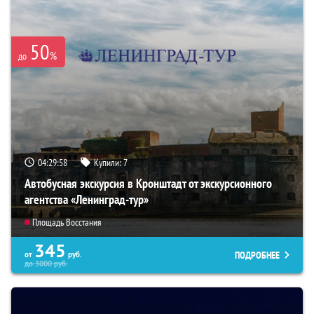
50
%
до
04:29:57
Купили:
7
Автобусная экскурсия в Кронштадт от экскурсионного
агентства «Ленинград-тур»
Площадь Восстания
345
ПОДРОБНЕЕ
от
руб.
до
3000
руб.