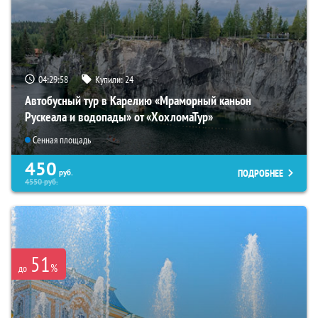
04:29:57
Купили:
24
Автобусный тур в Карелию «Мраморный каньон
Рускеала и водопады» от «ХохломаТур»
Сенная площадь
450
ПОДРОБНЕЕ
руб.
4550
руб.
51
%
до