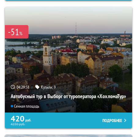
-51
%
04:29:57
Купили:
9
Автобусный тур в Выборг от туроператора «ХохломаТур»
Сенная площадь
420
ПОДРОБНЕЕ
руб.
4230
руб.