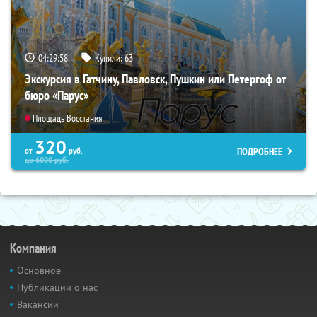
04:29:57
Купили:
63
Экскурсия в Гатчину, Павловск, Пушкин или Петергоф от
бюро «Парус»
Площадь Восстания
320
ПОДРОБНЕЕ
от
руб.
до
6000
руб.
Компания
Основное
Публикации о нас
Вакансии