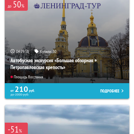
50
%
до
04:29:57
Купили:
30
Автобусная экскурсия «Большая обзорная +
Петропавловская крепость»
Площадь Восстания
210
ПОДРОБНЕЕ
от
руб.
до
2000
руб.
-51
%