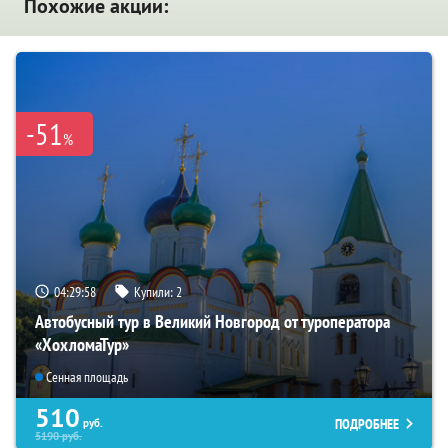
Похожие акции:
-51
%
04:29:57
Купили:
2
Автобусный тур в Великий Новгород от туроператора
«ХохломаТур»
Сенная площадь
510
ПОДРОБНЕЕ
руб.
5190
руб.