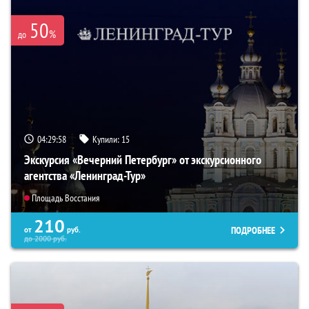
50
%
до
04:29:57
Купили:
15
Экскурсия «Вечерний Петербург» от экскурсионного
агентства «Ленинград-Тур»
Площадь Восстания
210
ПОДРОБНЕЕ
от
руб.
до
2000
руб.