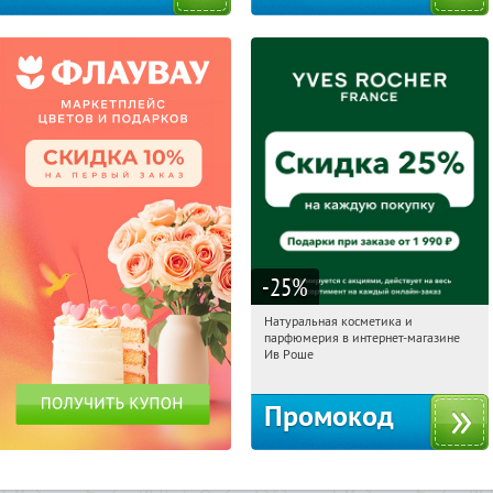
-25
%
Натуральная косметика и
06:46:41
Получили:
1
парфюмерия в интернет-магазине
Россия
Ив Роше
Промокод