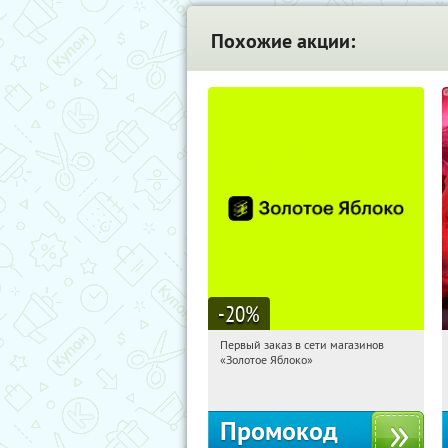
Похожие акции:
-20
%
Первый заказ в сети магазинов
06:46:41
Получи первым!
«Золотое Яблоко»
Россия
Промокод