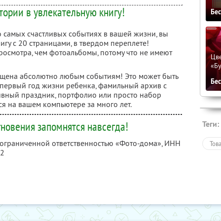
тории в увлекательную книгу!
Бе
самых счастливых событиях в вашей жизни, вы
гу с 20 страницами, в твердом переплете!
росмотра, чем фотоальбомы, потому что не имеют
Цве
«Бу
ящена абсолютно любым событиям! Это может быть
Бе
 первый год жизни ребенка, фамильный архив с
ивный праздник, портфолио или просто набор
 на вашем компьютере за много лет.
Теги:
новения запомнятся навсегда!
с ограниченной ответственностью «Фото-дома»,
ИНН
Тов
82