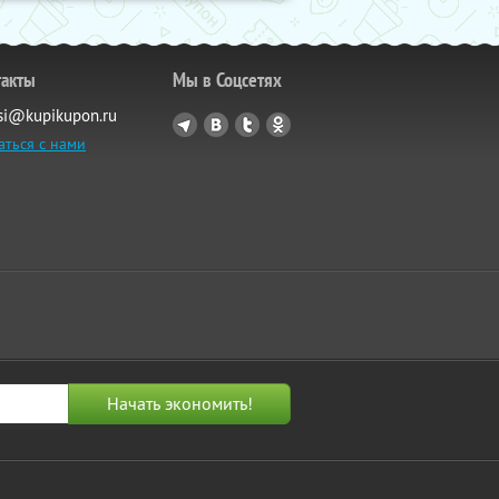
такты
Мы в Соцсетях
si@kupikupon.ru
аться с нами