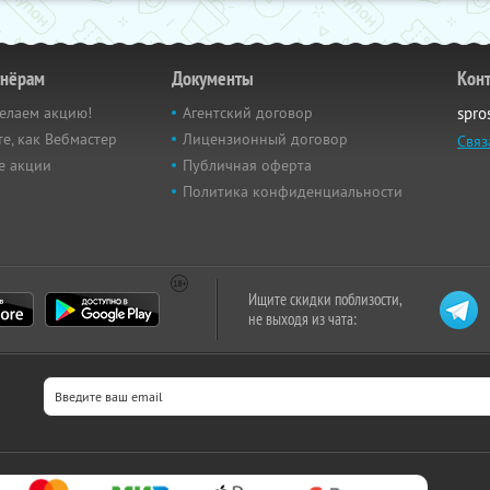
тнёрам
Документы
Кон
елаем акцию!
Агентский договор
spro
е, как Вебмастер
Лицензионный договор
Связ
е акции
Публичная оферта
Политика конфиденциальности
Ищите скидки поблизости,
не выходя из чата: