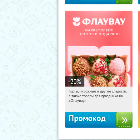
-20
%
Торты, пирожные и другие сладости,
06:46:41
Получили:
6
а также товары для праздника на
Россия
«Флаувау»
Промокод