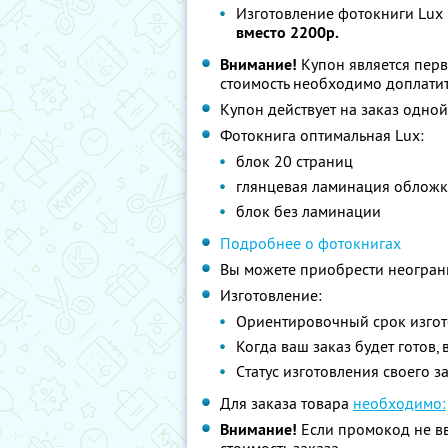
Изготовление фотокниги Lux 
вместо 2200р.
Внимание!
Купон является пер
стоимость необходимо доплатит
Купон действует на заказ одно
Фотокнига оптимальная Lux:
блок 20 страниц
глянцевая ламинация облож
блок без ламинации
Подробнее о фотокнигах
Вы можете приобрести неограни
Изготовление:
Ориентировочный срок изгот
Когда ваш заказ будет готов,
Cтатус изготовления своего з
Для заказа товара
необходимо:
Внимание!
Если промокод не вв