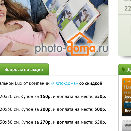
2
Вопросы по акции
Д
альной Lux от компании
«Фото-дома»
со скидкой
20х20 см. Купон за
150р.
и доплата на месте:
350р.
Бе
шк
20х30 см. Купон за
200р.
и доплата на месте:
500р.
Бе
30х30 см. Купон за
270р.
и доплата на месте:
650р.