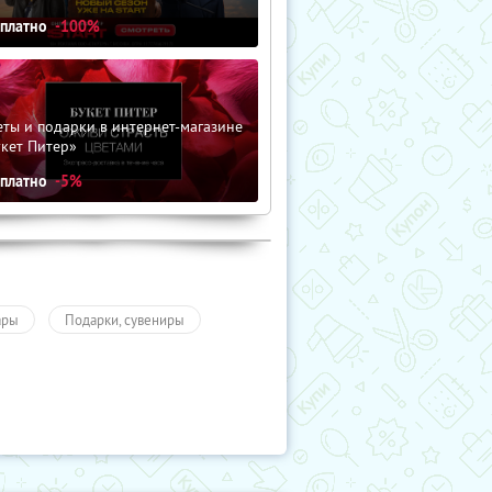
сплатно
-100%
ты и подарки в интернет-магазине
кет Питер»
сплатно
-5%
ары
Подарки, сувениры