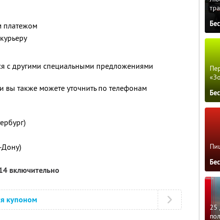
тра
Бе
м платежом
 курьеру
тся с другими специальными предложениями
Пер
«З
 вы также можете уточнить по телефонам
Бе
тербург)
-Дону)
Пиц
Бе
014 включительно
ся купоном
25 
по