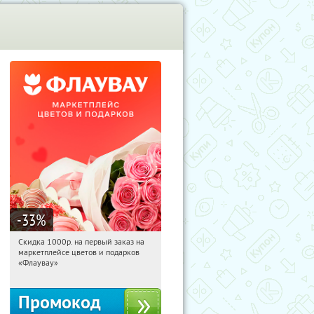
-33
%
Скидка 1000р. на первый заказ на
06:46:41
Получили:
18
маркетплейсе цветов и подарков
Россия
«Флаувау»
Промокод