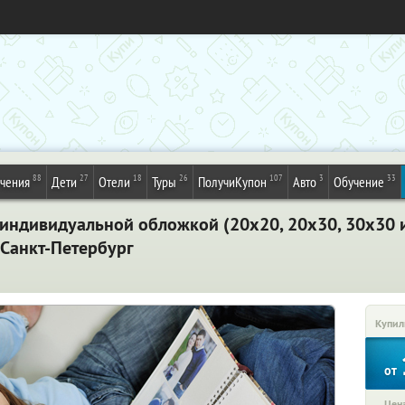
88
27
18
26
107
3
33
ечения
Дети
Отели
Туры
ПолучиКупон
Авто
Обучение
 индивидуальной обложкой (20х20, 20х30, 30х30 
. Санкт-Петербург
Купил
от
Цена