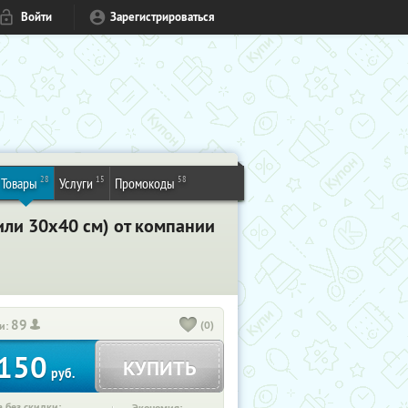
Войти
Зарегистрироваться
28
15
58
Товары
Услуги
Промокоды
или 30х40 см) от компании
89
(0)
и:
150
КУПИТЬ
руб.
 без скидки: