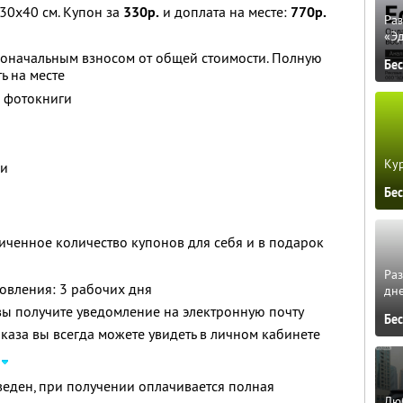
30х40 см. Купон за
330р.
и доплата на месте:
770р.
Ра
«Э
воначальным взносом от общей стоимости. Полную
Бе
ь на месте
й фотокниги
Кур
ки
Бе
ченное количество купонов для себя и в подарок
Ра
овления: 3 рабочих дня
дне
 вы получите уведомление на электронную почту
Бе
аказа вы всегда можете увидеть в личном кабинете
еден, при получении оплачивается полная
Люб