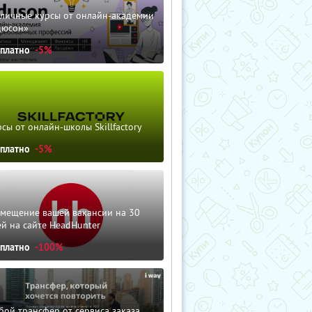
зличные курсы от онлайн-академии
дюсон»
сплатно
-5%
сы от онлайн-школы Skillfactory
сплатно
-5%
змещение вашей вакансии на 30
й на сайте HeadHunter
сплатно
-100%
ой трансфер от сервиса заказа