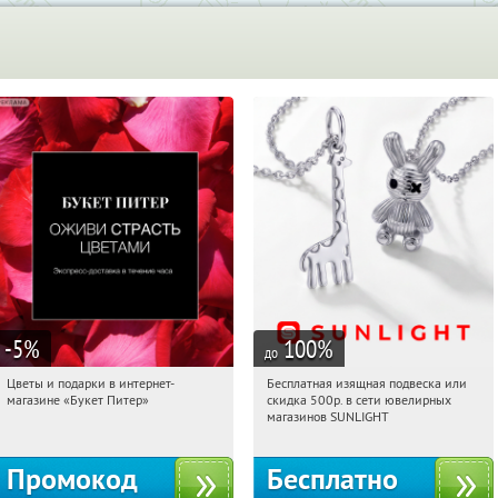
-5
%
100
%
до
Цветы и подарки в интернет-
Бесплатная изящная подвеска или
06:46:41
Получи первым!
06:46:41
Получили:
73
магазине «Букет Питер»
скидка 500р. в сети ювелирных
Владимирская
Россия
магазинов SUNLIGHT
Промокод
Бесплатно