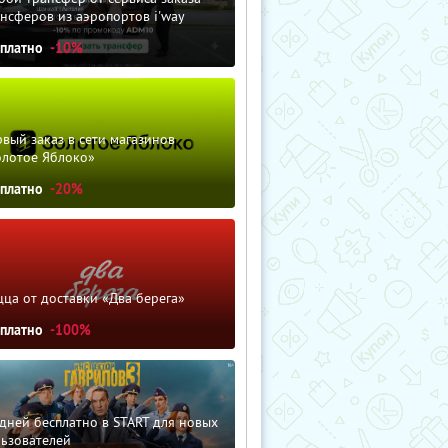
нсферов из аэропортов i'way
сплатно
-10%
вый заказ в сети магазинов
олотое Яблоко»
сплатно
-20%
ца от доставки «Два берега»
сплатно
-100%
дней бесплатно в START для новых
льзователей