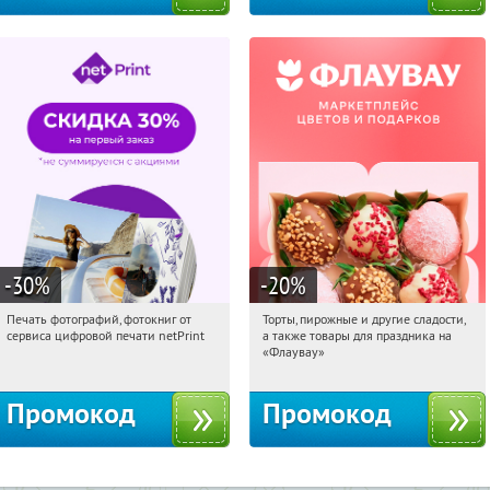
-30
%
-20
%
Печать фотографий, фотокниг от
Торты, пирожные и другие сладости,
05:18:25
Получили:
4
05:18:25
Получили:
6
сервиса цифровой печати netPrint
а также товары для праздника на
Россия
Россия
«Флаувау»
Промокод
Промокод