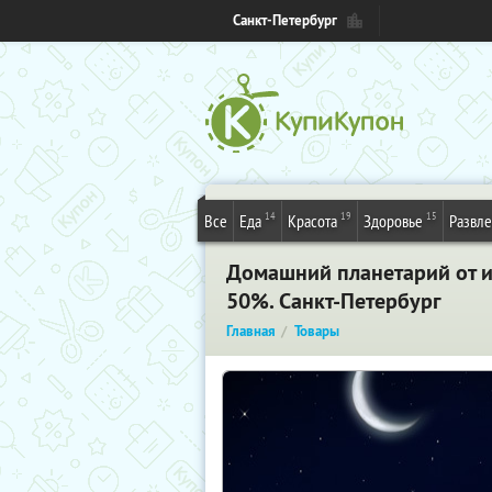
Санкт-Петербург
14
19
15
Все
Еда
Красота
Здоровье
Развл
Домашний планетарий от ин
50%. Санкт-Петербург
Главная
Товары