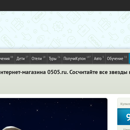
88
27
18
26
107
3
33
ечения
Дети
Отели
Туры
ПолучиКупон
Авто
Обучение
тернет-магазина 0505.ru. Сосчитайте все звезды 
Купил
Цена