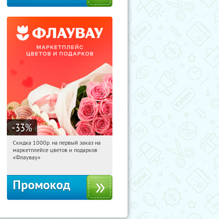
-33
%
Скидка 1000р. на первый заказ на
05:18:25
Получили:
18
маркетплейсе цветов и подарков
Россия
«Флаувау»
Промокод