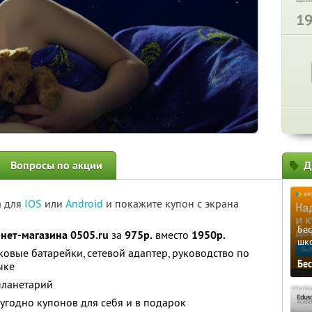
1
Вопросы по акции
Д
а для
IOS
или
Android
и покажите купон с экрана
Бе
нет-магазина 0505.ru
за
975р.
вместо
1950р.
шк
овые батарейки, сетевой адаптер, руководство по
Бе
ыке
планетарий
угодно купонов для себя и в подарок