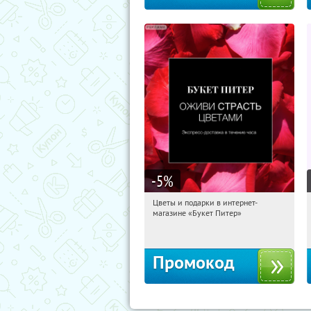
-5
%
Цветы и подарки в интернет-
05:18:25
Получи первым!
магазине «Букет Питер»
Владимирская
Промокод