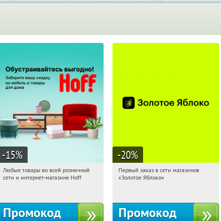
-15
%
-20
%
Любые товары во всей розничной
Первый заказ в сети магазинов
05:18:25
Получили:
83
05:18:25
Получи первым!
сети и интернет-магазине Hoff
«Золотое Яблоко»
Москва, 1-й Волоколамский проезд,
Россия
10с1
Промокод
Промокод