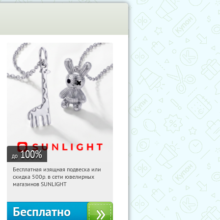
100
%
до
Бесплатная изящная подвеска или
05:18:25
Получили:
74
скидка 500р. в сети ювелирных
Россия
магазинов SUNLIGHT
Бесплатно