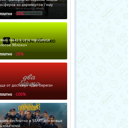
нсферов из аэропортов i'way
сплатно
-10%
вый заказ в сети магазинов
олотое Яблоко»
сплатно
-20%
ца от доставки «Два берега»
сплатно
-100%
дней бесплатно в START для новых
льзователей