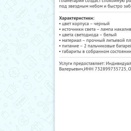
Планетарий создаст спокойную ро
под звездным небом и быстро заб
Характеристики:
• цвет корпуса – черный
• источники света – лампа накали
• цвета светодиода – белый
• материал – прочный литьевой пл
• питание – 2 пальчиковые батарей
• габариты в собранном состоянии 
Услуги предоставляет: Индивидуа
Валерьевич,
ИНН 732899735725
,