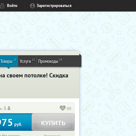
Войти
Зарегистрироваться
28
15
58
Товары
Услуги
Промокоды
на своем потолке! Скидка
5
(0)
и:
975
КУПИТЬ
руб.
 без скидки: