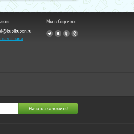
такты
Мы в Соцсетях
si@kupikupon.ru
аться с нами