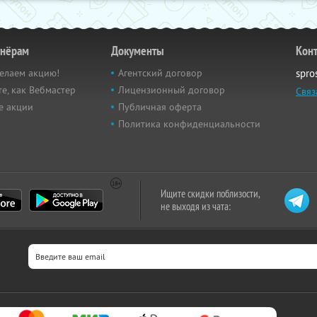
тнёрам
Документы
Кон
елаем акцию!
Агентский договор
spro
е, как Вебмастер
Лицензионный договор
Связ
е акции
Публичная оферта
Политика конфиденциальности
Ищите скидки поблизости,
не выходя из чата: