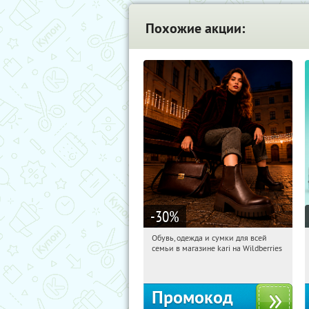
Похожие акции:
-30
%
Обувь, одежда и сумки для всей
05:18:25
Получили:
31
семьи в магазине kari на Wildberries
Россия
Промокод