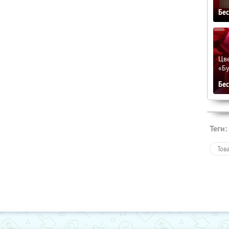
Бе
Цве
«Бу
Бе
Теги:
Тов