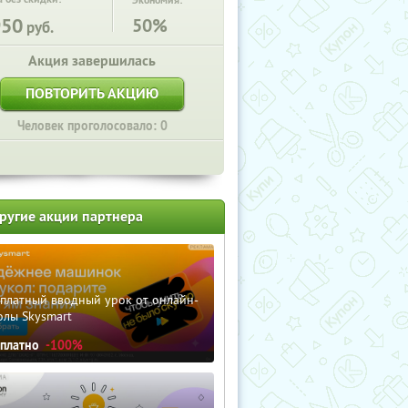
Экономия:
950
50%
руб.
Акция завершилась
ПОВТОРИТЬ АКЦИЮ
Человек проголосовало: 0
ругие акции партнера
сплатный вводный урок от онлайн-
олы Skysmart
сплатно
-100%