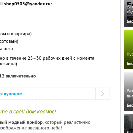
il shop0505@yandex.ru:
Ра
«Э
Бе
дом и квартира)
сотовый)
а него
Кур
но в течение 25–30 рабочих дней с момента
региона)
Бе
012 включительно
Ра
ся купоном
дне
Бе
те в свой дом космос!
ный модный прибор
, который реалистично
 изображение звездного неба!
Люб