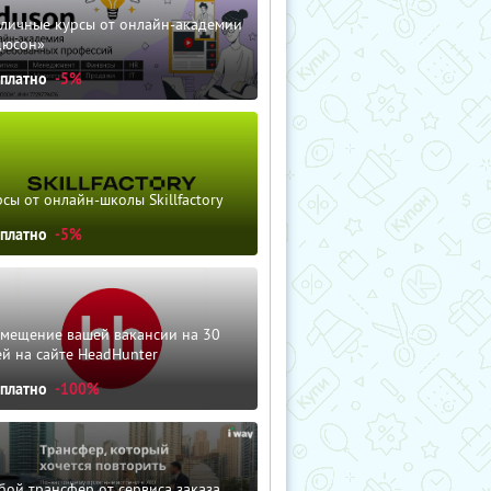
зличные курсы от онлайн-академии
дюсон»
сплатно
-5%
сы от онлайн-школы Skillfactory
сплатно
-5%
змещение вашей вакансии на 30
й на сайте HeadHunter
сплатно
-100%
ой трансфер от сервиса заказа