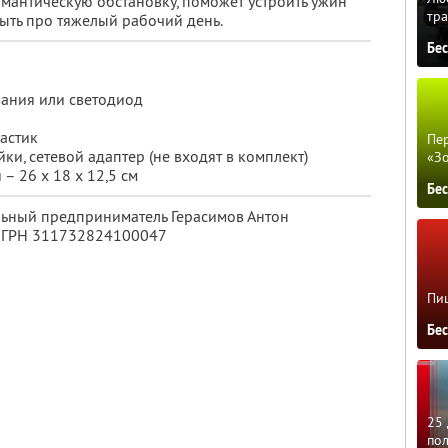
мантическую обстановку, поможет устроить ужин
тра
ыть про тяжелый рабочий день.
Бе
вания или светодиод
астик
Пер
ки, сетевой адаптер (не входят в комплект)
«З
– 26 х 18 х 12,5 см
Бе
льный предприниматель Герасимов Антон
 ОГРН 311732824100047
Пиц
Бе
25 
по