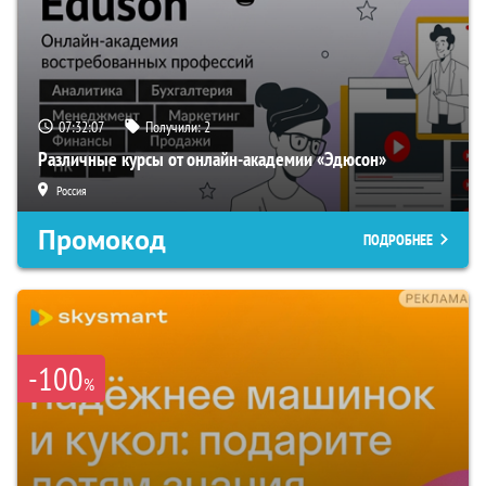
07:32:06
Получили:
2
Различные курсы от онлайн-академии «Эдюсон»
Россия
Промокод
ПОДРОБНЕЕ
-100
%