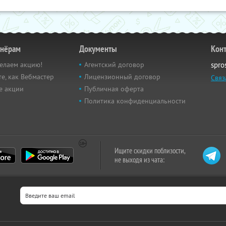
тнёрам
Документы
Кон
елаем акцию!
Агентский договор
spro
е, как Вебмастер
Лицензионный договор
Связ
е акции
Публичная оферта
Политика конфиденциальности
Ищите скидки поблизости,
не выходя из чата: