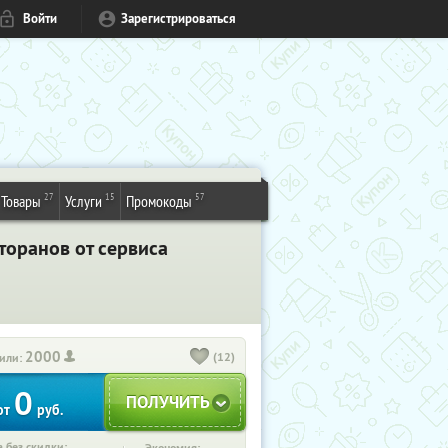
Войти
Зарегистрироваться
27
15
57
Товары
Услуги
Промокоды
торанов от сервиса
2000
(12)
или:
0
от
руб.
 без скидки: