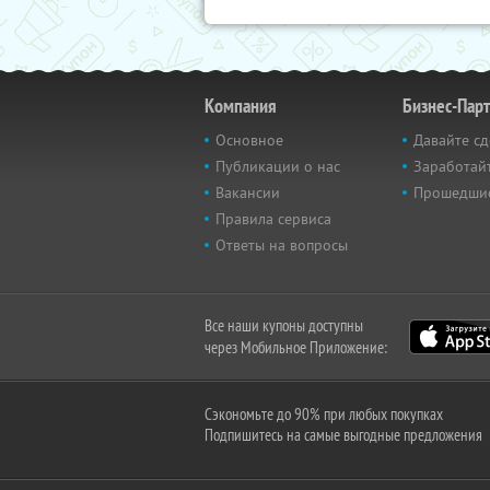
Компания
Бизнес-Пар
Основное
Давайте сд
Публикации о нас
Заработайт
Вакансии
Прошедши
Правила сервиса
Ответы на вопросы
Все наши купоны доступны
через Мобильное Приложение:
Сэкономьте до 90% при любых покупках
Подпишитесь на самые выгодные предложения