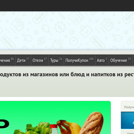
86
27
17
26
106
3
33
ечения
Дети
Отели
Туры
ПолучиКупон
Авто
Обучение
одуктов из магазинов или блюд и напитков из рес
Получ
Цена