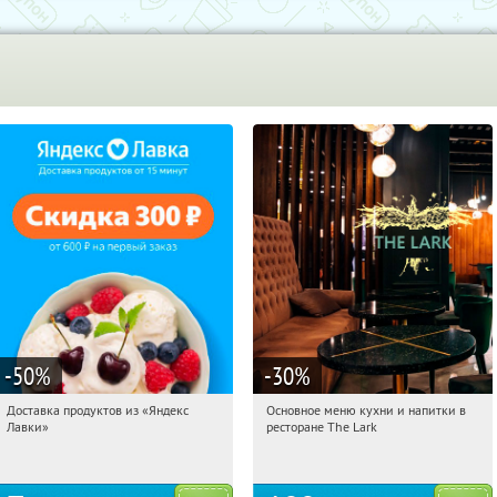
-50
%
-30
%
Доставка продуктов из «Яндекс
Основное меню кухни и напитки в
17:23:21
Получили:
5
17:23:21
Купили:
2
Лавки»
ресторане The Lark
Пушкинская
Россия