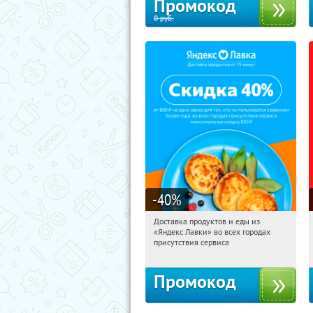
Промокод
0
руб.
-40
%
Доставка продуктов и еды из
17:23:21
Получили:
38
«Яндекс Лавки» во всех городах
Россия
присутствия сервиса
Промокод