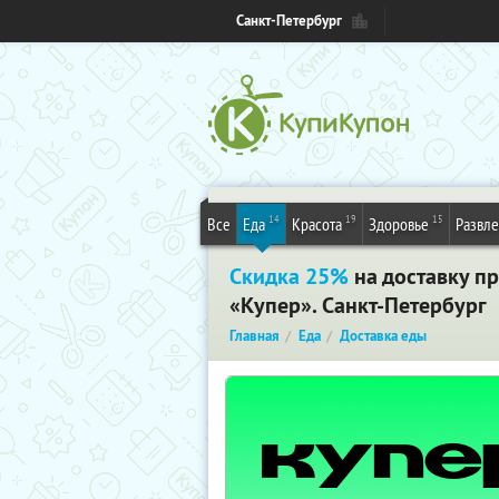
Санкт-Петербург
14
19
15
Все
Еда
Красота
Здоровье
Развл
Скидка 25%
на доставку пр
«Купер». Санкт-Петербург
Главная
Еда
Доставка еды