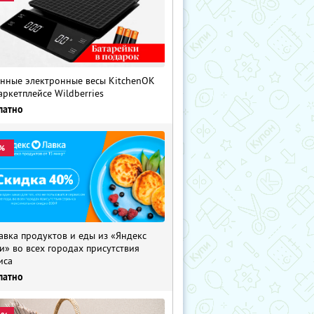
нные электронные весы KitchenOK
аркетплейсе Wildberries
латно
%
авка продуктов и еды из «Яндекс
и» во всех городах присутствия
иса
латно