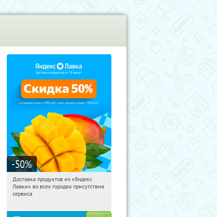
-50
%
Доставка продуктов из «Яндекс
17:23:21
Получили:
165
Лавки» во всех городах присутствия
Россия
сервиса