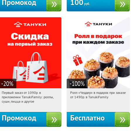
Промокод
100
руб.
-20
%
-100
%
Первый заказ от 1090р. в
Ролл «Чеддер» в подарок при заказе
17:23:21
Получили:
256
17:23:21
Получили:
108
приложении TanukiFamily: роллы,
от 1490р. в TanukiFamily
Россия
Россия
суши, пицца и другое
Промокод
Бесплатно