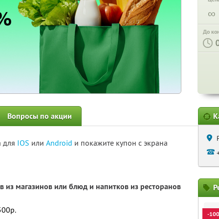
∞
До ко
Вопросы по акции
К
а для
IOS
или
Android
и покажите купон с экрана
в из магазинов или блюд и напитков из ресторанов
Р
500р.
-10