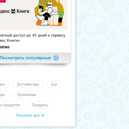
латный доступ до 45 дней к сервису
екс Книги»
латно
Посмотреть популярные
ары
Доставка еды
Еда
ары
Промокоды
аз продуктов
Продукты
Показать все
учиКупон
Еда