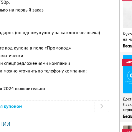
750р.
лько на первый заказ
одарок (по одному купону на каждого человека)
Кухо
на м
Бесп
ите код купона в поле «Промокод»
томатически
-40
ими спецпредложениями компании
 можно уточнить по телефону компании:
ря 2024 включительно
Дост
Лавк
ся купоном
серв
Бесп
НИИ