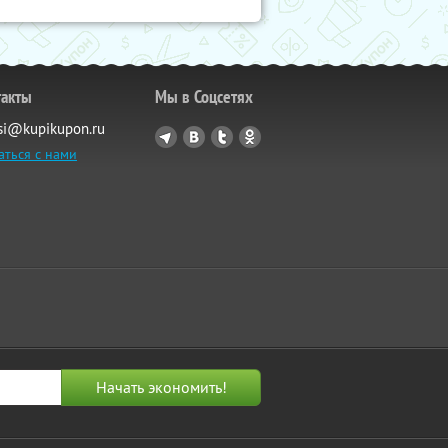
такты
Мы в Соцсетях
si@kupikupon.ru
аться с нами