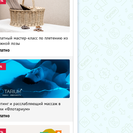
0%
латный мастер-класс по плетению из
жной лозы
латно
%
тинг и расслабляющий массаж в
ии «Флотариум»
латно
0%