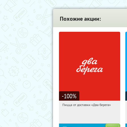
Похожие акции:
-100
%
Пицца от доставки «Два берега»
17:23:21
Получили:
4
Международная