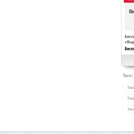
Бесп
«Янд
Бесп
Теги:
Тов
Тов
Зак
Пол