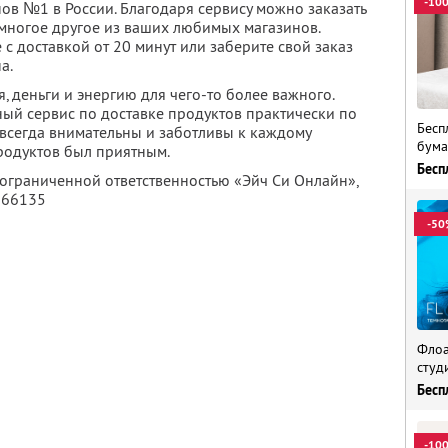
-10
нов №1 в России. Благодаря сервису можно заказать
 многое другое из ваших любимых магазинов.
с доставкой от 20 минут или заберите свой заказ
а.
, деньги и энергию для чего-то более важного.
ный сервис по доставке продуктов практически по
Бесп
 всегда внимательны и заботливы к каждому
бума
продуктов был приятным.
Бесп
 ограниченной ответственностью «Эйч Си Онлайн»,
166135
-50
Флоа
студ
Бесп
-10