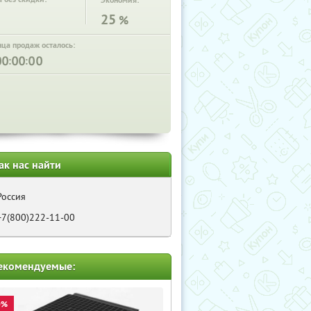
Экономия:
25
%
нца продаж осталось:
:
:
ак нас найти
Россия
+7(800)222-11-00
екомендуемые:
0%