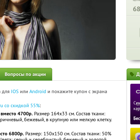
6
Вопросы по акции
Д
а для
IOS
или
Android
и покажите купон с экрана
Ски
.ru cо скидкой 55%
:
ка
 вместо 4700р.
Размер 164х33 см. Состав ткани:
Бе
оричневый, бежевый, в крупную или мелкую клетку.
есто 6800р.
Размер: 150х150 см. Состав ткани: 50%
Цвета: серый и серебристый, бежевый и золотой.