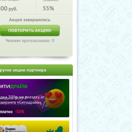
Экономия:
800
55%
руб.
Акция завершилась
ПОВТОРИТЬ АКЦИЮ
Человек проголосовало: 0
ругие акции партнера
дка 300р. на поездку от
ршеринга «Ситидрайв»
сплатно
-50%