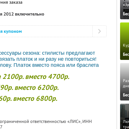
ния заказа
«Э
ля 2012 включительно
Бе
ся купоном
Кур
ессуары сезона: стилисты предлагают
Бе
вязать платок и ни разу не повториться!
лову. Платок вместо пояса или браслета
2100р. вместо 4700р.
Ра
90р. вместо 6200р.
дне
Бе
0р. вместо 6800р.
с ограниченной ответственностью «ЛИС»,
ИНН
Люб
57
тра