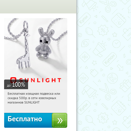
100
%
до
Бесплатная изящная подвеска или
00:49:01
Получили:
74
скидка 500р. в сети ювелирных
Россия
магазинов SUNLIGHT
Бесплатно