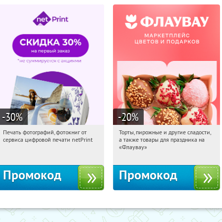
-30
%
-20
%
Печать фотографий, фотокниг от
Торты, пирожные и другие сладости,
00:49:01
Получили:
4
00:49:01
Получили:
6
сервиса цифровой печати netPrint
а также товары для праздника на
Россия
Россия
«Флаувау»
Промокод
Промокод