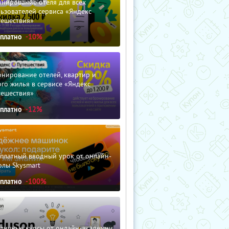
нирование отеля для всех
ьзователей сервиса «Яндекс
тешествия»
сплатно
-10%
нирование отелей, квартир и
го жилья в сервисе «Яндекс
тешествия»
сплатно
-12%
сплатный вводный урок от онлайн-
олы Skysmart
сплатно
-100%
зличные курсы от онлайн-академии