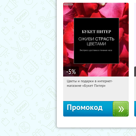
-5
%
Цветы и подарки в интернет-
00:49:01
Получи первым!
магазине «Букет Питер»
Владимирская
Промокод