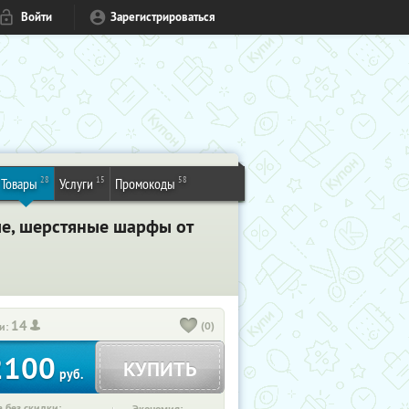
Войти
Зарегистрироваться
28
15
58
Товары
Услуги
Промокоды
ые, шерстяные шарфы от
14
(0)
и:
2100
КУПИТЬ
руб.
 без скидки: