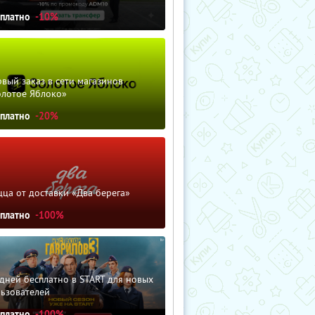
сплатно
-10%
вый заказ в сети магазинов
олотое Яблоко»
сплатно
-20%
ца от доставки «Два берега»
сплатно
-100%
дней бесплатно в START для новых
льзователей
сплатно
-100%