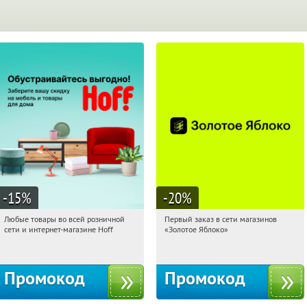
-15
%
-20
%
Любые товары во всей розничной
Первый заказ в сети магазинов
00:49:01
Получили:
83
00:49:01
Получи первым!
сети и интернет-магазине Hoff
«Золотое Яблоко»
Москва, 1-й Волоколамский проезд,
Россия
10с1
Промокод
Промокод