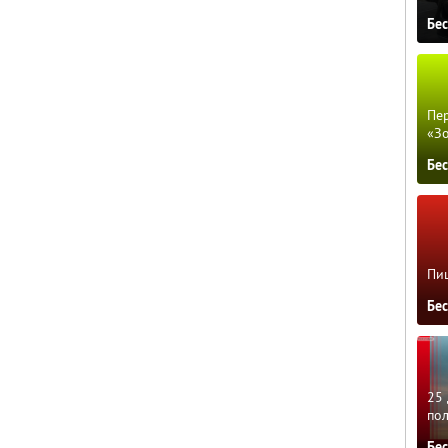
Бе
Пер
«З
Бе
Пиц
Бе
25 
по
Бе