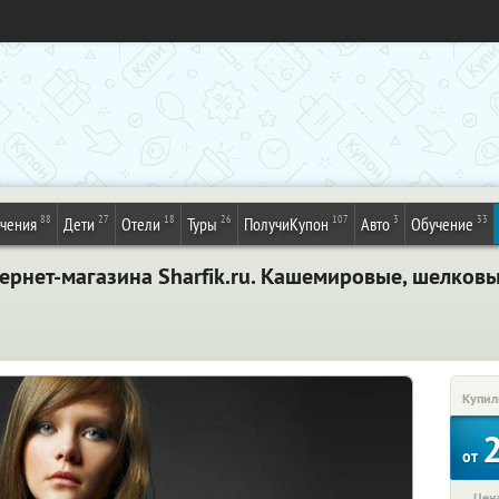
88
27
18
26
107
3
33
ечения
Дети
Отели
Туры
ПолучиКупон
Авто
Обучение
тернет-магазина Sharfik.ru. Кашемировые, шелков
Купил
от
Цена