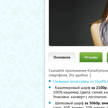
Основное
Отзывы
Скачайте приложение КупиКупон
смартфона. Это удобно :)
Стильные аксессуары от Sharfik
Кашемировый шарф
за 2100р.
100% кашемир. Цвета: синий, к
Упаковка: конверт с логотипом.
Шелковый шарф
за 3060р. вм
шелк, 30% люрекс, 20% шерсть. 