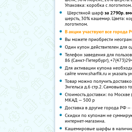
Упаковка: коробка с логотипом.
Шерстяной шарф
за 2790р. вм
шерсть, 30% кашемир. Цвета: ко
логотипом.
В акции участвуют все города 
Вы можете приобрести неогран
Один купон действителен для о
Телефон заведения для пользова
86 (Санкт-Петербург), +7(473)29
Для активации купона необход
сайте www.sharfik.ru и указать 
Товар можно получить доставко
Энгельса д.6 стр.2. Самовывоз 
Стоимость доставки: по Москве 
МКАД — 500 р
Доставка в другие города РФ — 
Скидки по купонам не суммиру
интернет-магазина.
Кашемировые шарфы в наличии 