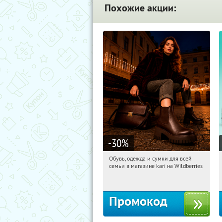
Похожие акции:
-30
%
Обувь, одежда и сумки для всей
00:49:01
Получили:
31
семьи в магазине kari на Wildberries
Россия
Промокод