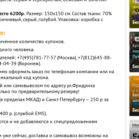
Бро
пол
Пу
есто 6200р.
Размер: 150х150 см. Состав ткани: 70%
ричневый, серый, голубой. Упаковка: коробка с
Бе
РФ!
иченное количество купонов.
Бро
дного человека.
ино
Пу
телей: +7(495)781-77-57 (Москва), +7(812)645-88-
4-04-39 (Воронеж).
Бе
имо оформить заказ по телефонам компании или на
уникальный код купона.
й или самовывозом по адресу ул.Фридриха
только по предварительному резерву!
Бе
(в пределах МКАД) и Санкт-Петербургу — 250 р за
шк
Бе
400 р. (службой EMS).
ются и не добавляются к спецпредложениям
уже сейчас, доставка и самовывоз возможны на
Ра