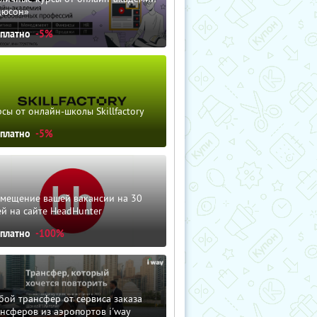
дюсон»
сплатно
-5%
сы от онлайн-школы Skillfactory
сплатно
-5%
змещение вашей вакансии на 30
й на сайте HeadHunter
сплатно
-100%
ой трансфер от сервиса заказа
нсферов из аэропортов i'way