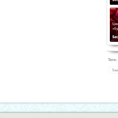
Цве
«Бу
Бе
Теги:
Тов