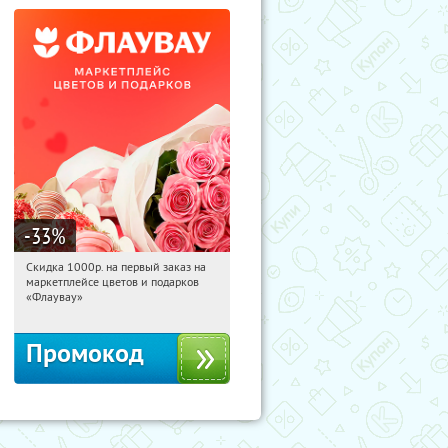
-33
%
Скидка 1000р. на первый заказ на
00:49:01
Получили:
18
маркетплейсе цветов и подарков
Россия
«Флаувау»
Промокод