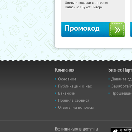
Цветы и подарки в интернет-
12:39:41
Получи первым!
магазине «Букет Питер»
Владимирская
Промокод
Компания
Бизнес-Пар
Основное
Давайте сд
Публикации о нас
Заработайт
Вакансии
Прошедши
Правила сервиса
Ответы на вопросы
Все наши купоны доступны