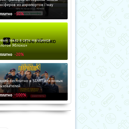
нсферов из аэропортов i'way
сплатно
-10%
вый заказ в сети магазинов
олотое Яблоко»
сплатно
-20%
дней бесплатно в START для новых
льзователей
сплатно
-100%