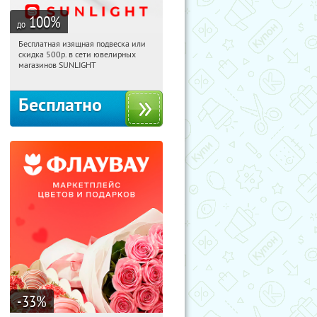
100
%
до
Бесплатная изящная подвеска или
12:39:41
Получили:
73
скидка 500р. в сети ювелирных
Россия
магазинов SUNLIGHT
Бесплатно
-33
%