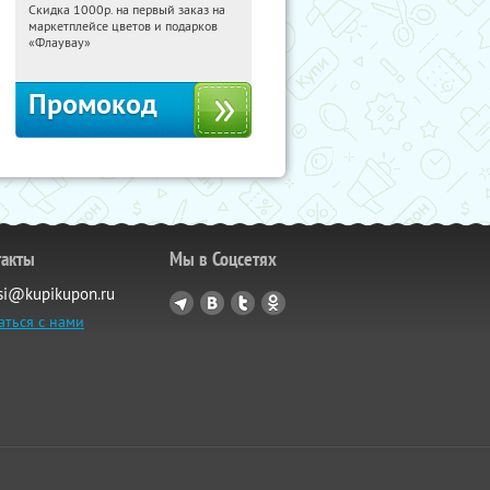
Скидка 1000р. на первый заказ на
12:39:41
Получили:
18
маркетплейсе цветов и подарков
Россия
«Флаувау»
Промокод
такты
Мы в Соцсетях
si@kupikupon.ru
аться с нами