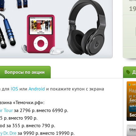
1
Вопросы по акции
Д
а для
IOS
или
Android
и покажите купон с экрана
Бе
азина «Темочки.рф»:
шк
r Tour
за 2796 р. вместо 6990 р.
Бе
5 р. вместо 990 р.
Pod за 355 р. вместо 790 р.
 Dr. Dre
за 9990 р. вместо 19990 р.