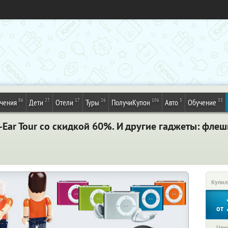
86
27
17
26
106
3
33
ечения
Дети
Отели
Туры
ПолучиКупон
Авто
Обучение
-Ear Tour со скидкой 60%. И другие гаджеты: флеш
Купил
от
Цена