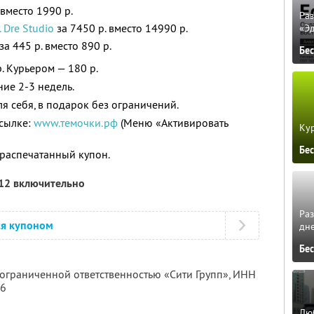
 вместо 1990 р.
Ра
. Dre Studio
за 7450 р. вместо 14990 р.
«Э
за 445 р. вместо 890 р.
Бе
. Курьером — 180 р.
ние 2-3 недель.
я себя, в подарок без ограничений.
ссылке:
www.темочки.рф
(Меню «Активировать
Кур
Бе
распечатанный купон.
012 включительно
Ра
ся купоном
дне
Бе
 ограниченной ответственностью «Сити Групп»,
ИНН
16
Люб