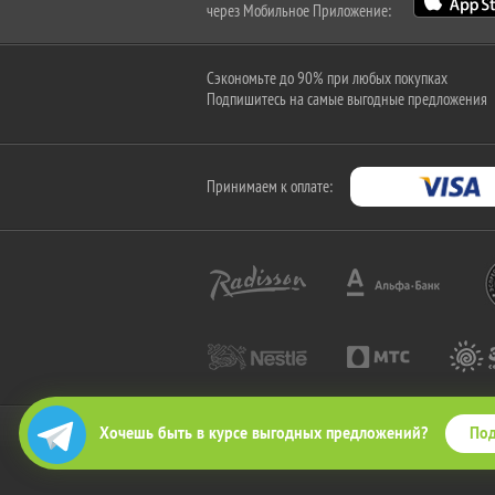
через Мобильное Приложение:
Сэкономьте до 90% при любых покупках
Подпишитесь на самые выгодные предложения
Принимаем к оплате:
Под
Хочешь быть в курсе выгодных предложений?
2010-2026 © КупиКупон. Все права защищены.
Все права на товарный знак "КупиКупон" и на сайт