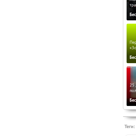
тра
Бе
Пер
«З
Бе
25 
по
Бе
Теги: