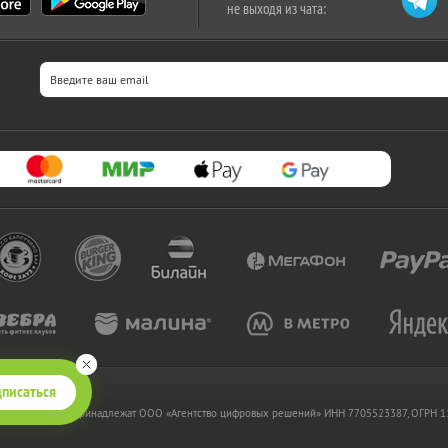
не выходя из чата:
писаться
 www.kupikupon.ru принадлежат OOO «Агентство цифровых решений» ИНН 7705523387, ОГРН