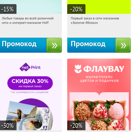
-15
%
-20
%
Любые товары во всей розничной
Первый заказ в сети магазинов
12:39:41
Получили:
83
12:39:41
Получи первым!
сети и интернет-магазине Hoff
«Золотое Яблоко»
Москва, 1-й Волоколамский проезд,
Россия
10с1
Промокод
Промокод
-30
%
-20
%