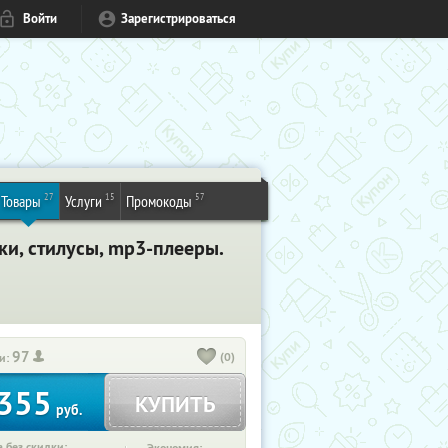
Войти
Зарегистрироваться
27
15
57
Товары
Услуги
Промокоды
ки, стилусы, mp3-плееры.
97
(0)
и:
355
КУПИТЬ
руб.
 без скидки: