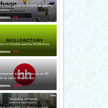
зличные курсы от онлайн-академии
дюсон»
сплатно
-5%
сы от онлайн-школы Skillfactory
сплатно
-5%
змещение вашей вакансии на 30
й на сайте HeadHunter
сплатно
-100%
ой трансфер от сервиса заказа