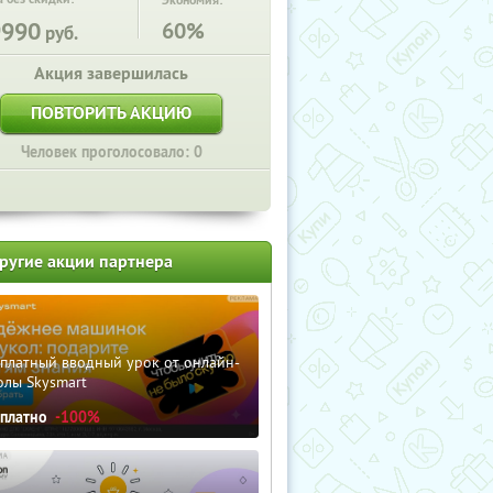
Экономия:
9990
60%
руб.
Акция завершилась
ПОВТОРИТЬ АКЦИЮ
Человек проголосовало: 0
ругие акции партнера
сплатный вводный урок от онлайн-
олы Skysmart
сплатно
-100%