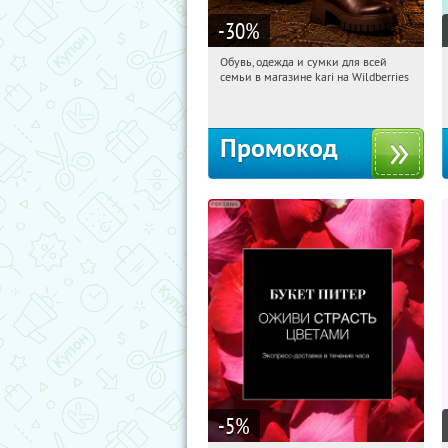
-30
%
Обувь, одежда и сумки для всей
12:39:41
Получили:
1
семьи в магазине kari на Wildberries
Россия
Промокод
-5
%