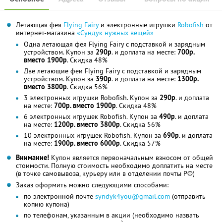
Летающая фея
Flying Fairy
и электронные игрушки
Robofish
от
интернет-магазина
«Сундук нужных вещей»
Одна летающая фея Flying Fairy с подставкой и зарядным
устройством. Купон за
290р
. и доплата на месте:
700р.
вместо 1900р
. Скидка 48%
Две летающие феи Flying Fairy с подставкой и зарядным
устройством. Купон за
390р
. и доплата на месте:
1300р.
вместо 3800р
. Скидка 56%
3 электронных игрушки Robofish. Купон за
290р
. и доплата
на месте:
700р. вместо 1900р
. Скидка 48%
6 электронных игрушек Robofish. Купон за
490р
. и доплата
на месте:
1200р. вместо 3800р
. Скидка 56%
10 электронных игрушек Robofish. Купон за
690р
. и доплата
на месте:
1900р. вместо 6000р
. Скидка 57%
Внимание!
Купон является первоначальным взносом от общей
стоимости. Полную стоимость необходимо доплатить на месте
(в точке самовывоза, курьеру или в отделении почты РФ)
Заказ оформить можно следующими способами:
по электронной почте
syndyk4you@gmail.com
(отправить
копию купона)
по телефонам, указанным в акции (необходимо назвать