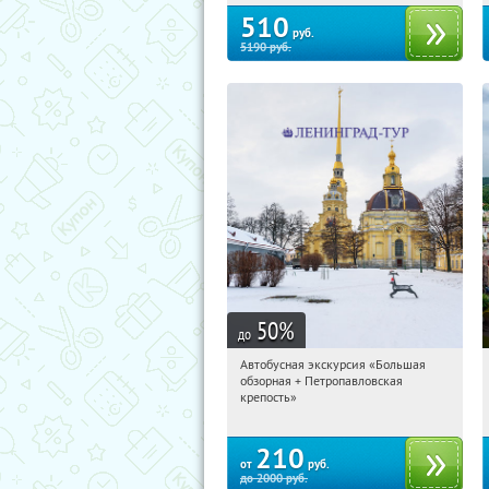
510
руб.
5190
руб.
50
%
до
Автобусная экскурсия «Большая
04:43:25
Купили:
30
обзорная + Петропавловская
Площадь Восстания
крепость»
210
от
руб.
до
2000
руб.