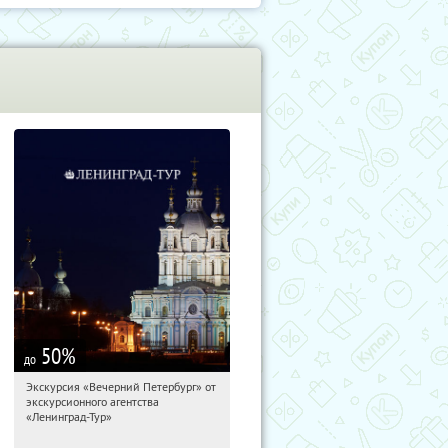
50
%
до
Экскурсия «Вечерний Петербург» от
04:43:25
Купили:
15
экскурсионного агентства
Площадь Восстания
«Ленинград-Тур»