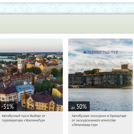
-51
%
50
%
до
Автобусный тур в Выборг от
Автобусная экскурсия в Кронштадт
04:43:25
Купили:
9
04:43:25
Купили:
7
туроператора «ХохломаТур»
от экскурсионного агентства
Сенная площадь
Площадь Восстания
«Ленинград-тур»