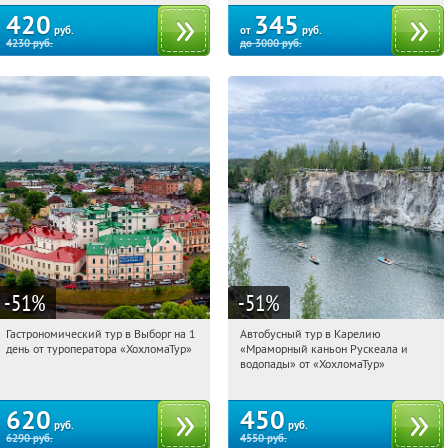
420
345
руб.
от
руб.
4230
руб.
до
3000
руб.
-51
%
-51
%
Гастрономический тур в Выборг на 1
Автобусный тур в Карелию
04:43:25
Купили:
5
04:43:25
Купили:
24
день от туроператора «ХохломаТур»
«Мраморный каньон Рускеала и
Сенная площадь
Сенная площадь
водопады» от «ХохломаТур»
620
450
руб.
руб.
6290
руб.
4550
руб.