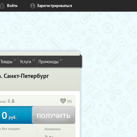
Войти
Зарегистрироваться
27
15
57
Товары
Услуги
Промокоды
a. Санкт-Петербург
8
(0)
или:
0
ПОЛУЧИТЬ
руб.
 без скидки:
Экономия: