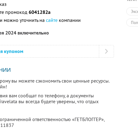
каз
ите промокод
6041282a
Экс
и можно уточнить на
сайте
компании
Пол
бря 2024 включительно
ся купоном
НИИ
торому вы можете сэкономить свои ценные ресурсы.
йн!
вия вам сообщат по телефону, а документы
Travelata вы всегда будете уверены, что отдых
с ограниченной ответственностью «ГЕТБЛОГГЕР»,
911837