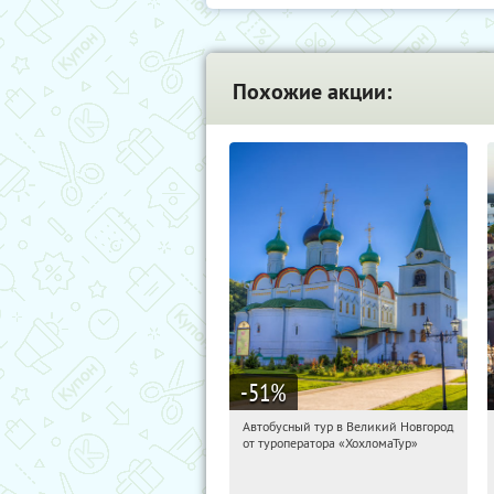
Похожие акции:
-51
%
Автобусный тур в Великий Новгород
04:43:25
Купили:
2
от туроператора «ХохломаТур»
Сенная площадь