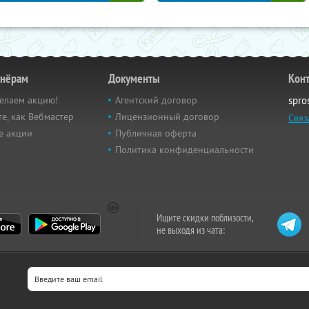
тнёрам
Документы
Кон
елаем акцию!
Агентский договор
spro
е, как Вебмастер
Лицензионный договор
Связ
е акции
Публичная оферта
Политика конфиденциальности
Ищите скидки поблизости,
не выходя из чата: