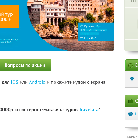
∞
Вопросы по акции
К
а для
IOS
или
Android
и покажите купон с экрана
О
00000р. от интернет-магазина туров
Travelata
*
t
Теги: