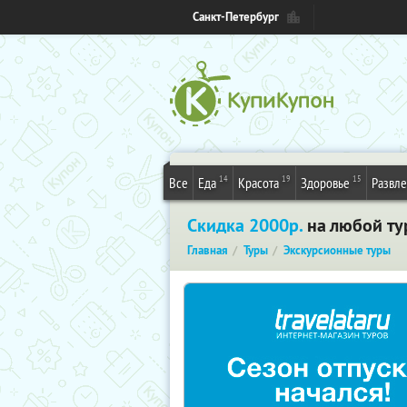
Санкт-Петербург
14
19
15
Все
Еда
Красота
Здоровье
Развл
Скидка 2000р.
на любой тур
Главная
Туры
Экскурсионные туры