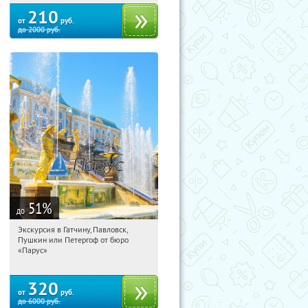
210
от
руб.
до
2000
руб.
51
%
до
Экскурсия в Гатчину, Павловск,
04:43:25
Купили:
63
Пушкин или Петергоф от бюро
Площадь Восстания
«Парус»
320
от
руб.
до
6000
руб.