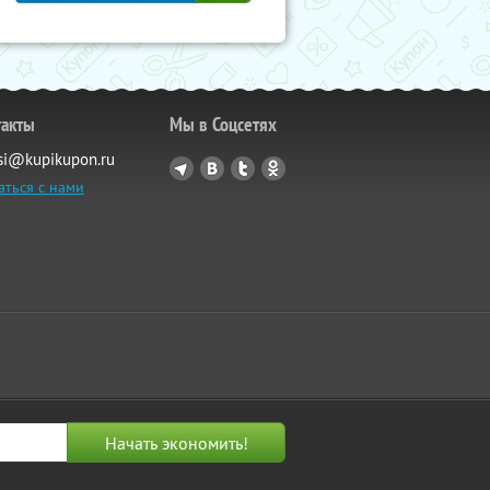
такты
Мы в Соцсетях
si@kupikupon.ru
аться с нами