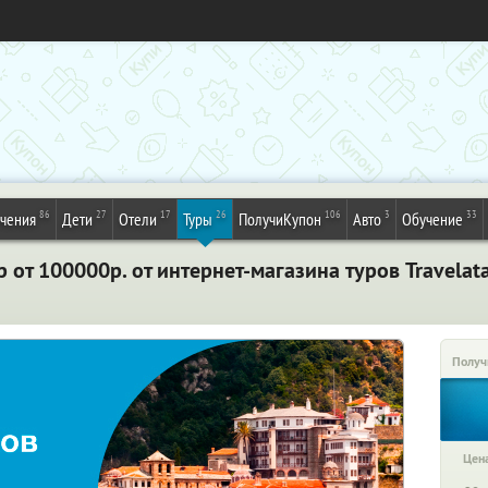
86
27
17
26
106
3
33
ечения
Дети
Отели
Туры
ПолучиКупон
Авто
Обучение
 от 100000р. от интернет-магазина туров Travelat
Получ
Цена