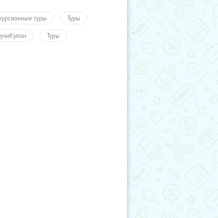
курсионные туры
Туры
учиКупон
Туры