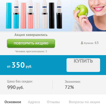
Акция завершилась
65
ПОВТОРИТЬ АКЦИЮ
Купили:
Человек проголосовало: 3
КУПИТЬ
350
от
руб.
Цена без скидки:
Экономия:
990
72%
руб.
Основное
Адреса
Отзывы
Вопросы по акции