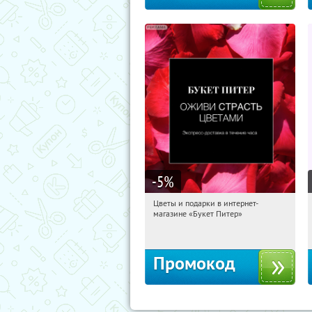
-5
%
Цветы и подарки в интернет-
06:02:21
Получи первым!
магазине «Букет Питер»
Владимирская
Промокод