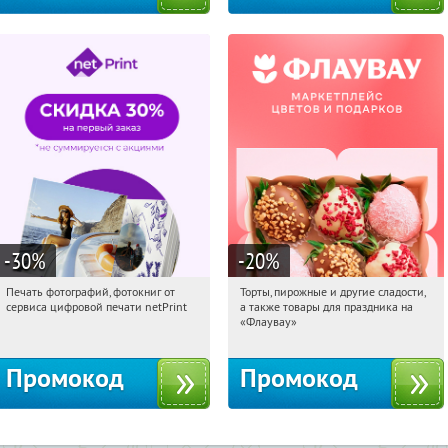
-30
%
-20
%
Печать фотографий, фотокниг от
Торты, пирожные и другие сладости,
06:02:21
Получили:
4
06:02:21
Получили:
6
сервиса цифровой печати netPrint
а также товары для праздника на
Россия
Россия
«Флаувау»
Промокод
Промокод