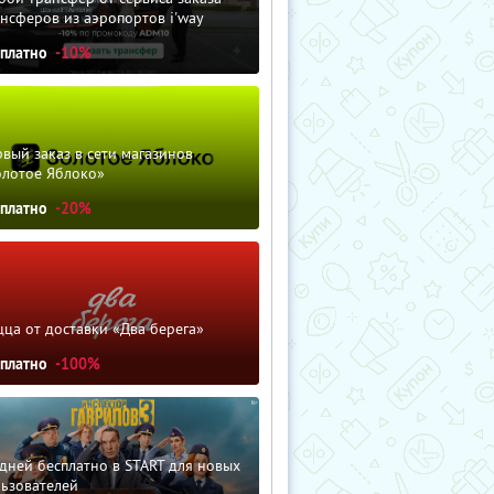
нсферов из аэропортов i'way
сплатно
-10%
вый заказ в сети магазинов
олотое Яблоко»
сплатно
-20%
ца от доставки «Два берега»
сплатно
-100%
дней бесплатно в START для новых
льзователей