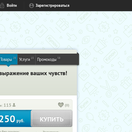
Войти
Зарегистрироваться
28
15
58
Товары
Услуги
Промокоды
 выражение ваших чувств!
115
(0)
и:
250
КУПИТЬ
руб.
 без скидки: