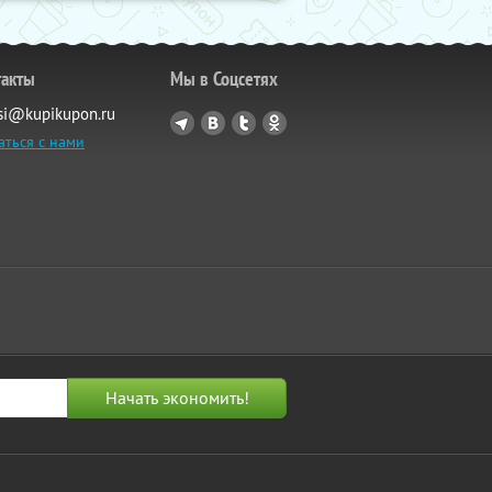
такты
Мы в Соцсетях
si@kupikupon.ru
аться с нами