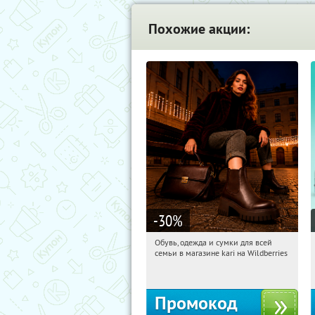
Похожие акции:
-30
%
Обувь, одежда и сумки для всей
06:02:21
Получили:
31
семьи в магазине kari на Wildberries
Россия
Промокод