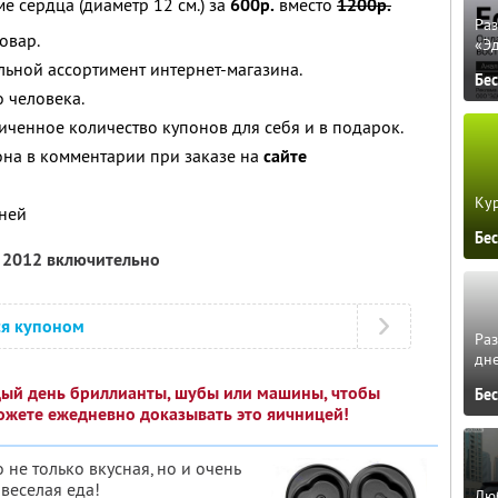
е сердца (диаметр 12 см.) за
600р.
вместо
1200р.
Ра
овар.
«Э
льной ассортимент интернет-магазина.
Бе
 человека.
ченное количество купонов для себя и в подарок.
она в комментарии при заказе на
сайте
Кур
дней
Бе
я 2012 включительно
ся купоном
Ра
дне
дый день бриллианты, шубы или машины, чтобы
Бе
ожете ежедневно доказывать это яичницей!
о не только вкусная, но и очень
 веселая еда!
Люб