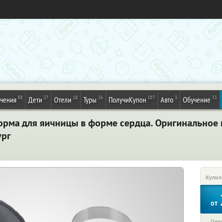
88
27
18
26
107
3
33
ечения
Дети
Отели
Туры
ПолучиКупон
Авто
Обучение
орма для яичницы в форме сердца. Оригинальное
ург
Купил
от
Цена