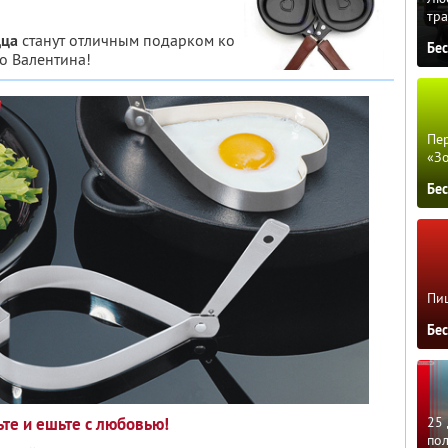
тра
дца
станут отличным подарком ко
Бе
о Валентина!
Пер
«З
Бе
Пиц
Бе
ьте и ешьте с любовью!
25 
по