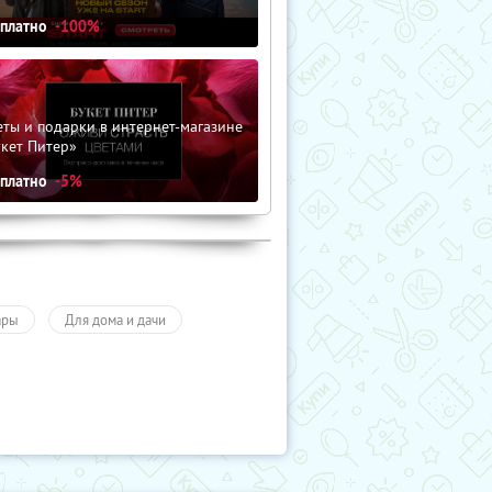
сплатно
-100%
ты и подарки в интернет-магазине
кет Питер»
сплатно
-5%
ары
Для дома и дачи