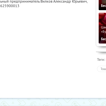
льный предприниматель Вилков Александр Юрьевич,
5625900013
Бе
Цве
«Бу
Бе
Теги:
Тов