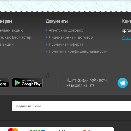
тнёрам
Документы
Кон
елаем акцию!
Агентский договор
spro
е, как Вебмастер
Лицензионный договор
Связ
е акции
Публичная оферта
Политика конфиденциальности
Ищите скидки поблизости,
не выходя из чата: