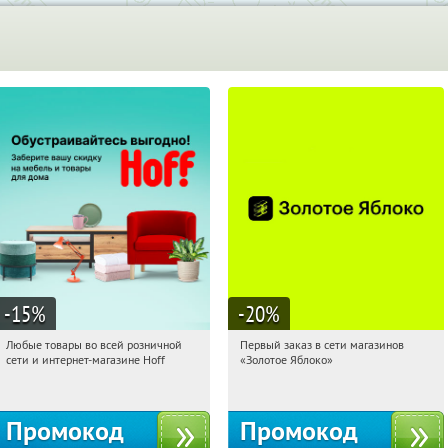
-15
%
-20
%
Любые товары во всей розничной
Первый заказ в сети магазинов
06:02:21
Получили:
83
06:02:21
Получи первым!
сети и интернет-магазине Hoff
«Золотое Яблоко»
Москва, 1-й Волоколамский проезд,
Россия
10с1
Промокод
Промокод