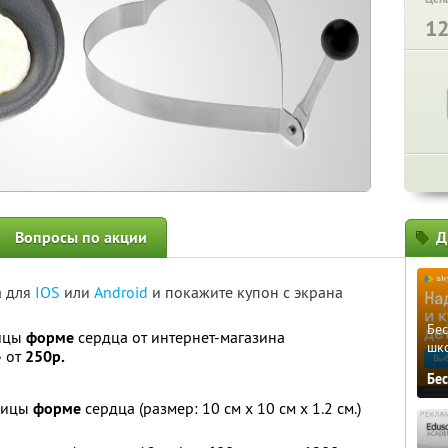
1
Вопросы по акции
Д
а для
IOS
или
Android
и покажите купон с экрана
Бе
ницы
форме
сердца от интернет-магазина
шк
» от
250р.
Бе
чницы
форме
сердца (размер: 10 cм x 10 cм x 1.2 cм.)