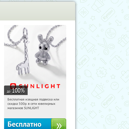
100
%
до
Бесплатная изящная подвеска или
06:02:21
Получили:
74
скидка 500р. в сети ювелирных
Россия
магазинов SUNLIGHT
Бесплатно