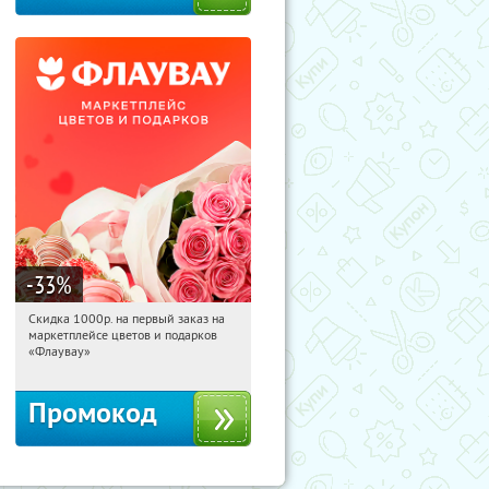
-33
%
Скидка 1000р. на первый заказ на
06:02:21
Получили:
18
маркетплейсе цветов и подарков
Россия
«Флаувау»
Промокод