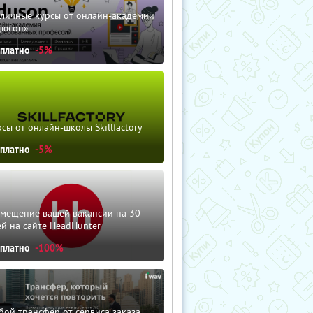
зличные курсы от онлайн-академии
дюсон»
сплатно
-5%
сы от онлайн-школы Skillfactory
сплатно
-5%
змещение вашей вакансии на 30
й на сайте HeadHunter
сплатно
-100%
ой трансфер от сервиса заказа