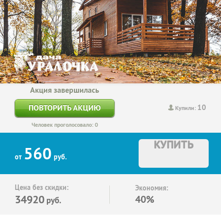
Акция завершилась
10
ПОВТОРИТЬ АКЦИЮ
Купили:
Человек проголосовало: 0
КУПИТЬ
560
от
руб.
Цена без скидки:
Экономия:
34920
40%
руб.