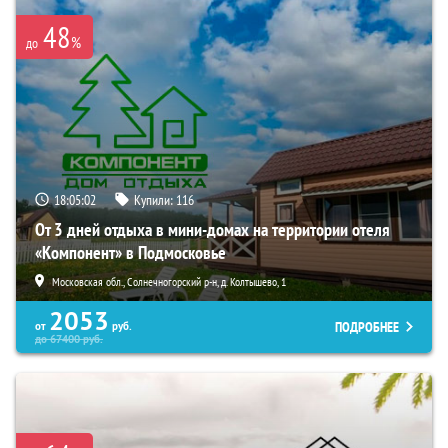
48
%
до
18:05:01
Купили:
116
От 3 дней отдыха в мини-домах на территории отеля
«Компонент» в Подмосковье
Московская обл., Солнечногорский р-н, д. Колтышево, 1
2053
ПОДРОБНЕЕ
от
руб.
до
67400
руб.