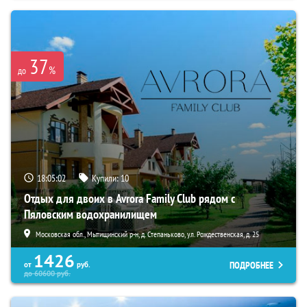
37
%
до
18:05:01
Купили:
10
Отдых для двоих в Avrora Family Club рядом с
Пяловским водохранилищем
Московская обл., Мытищинский р-н, д. Степаньково, ул. Рождественская, д. 25
1426
ПОДРОБНЕЕ
от
руб.
до
60600
руб.