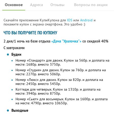
Основное
Адреса
Отзывы
Вопросы по акции
Скачайте приложение КупиКупона для
IOS
или
Android
и
покажите купон с экрана смартфона. Это удобно :)
ЧТО ВЫ ПОЛУЧИТЕ ПО КУПОНУ
2 дня/1 ночь на базе отдыха
«Дача "Уралочка"»
со скидкой 40%
С завтраками
Будни
Номер «Стандарт» для двоих. Купон за 560р. и доплата на
месте: 1680р. вместо 3750р.
Номер «Студия» для двоих. Купон за 760р. и доплата на
месте: 2270р. вместо 5060р.
Номер «Люкс» для двоих. Купон за 820р. и доплата на
месте: 2450р. вместо 5450р.
Коттедж для четверых. Купон за 1310р. и доплата на
месте: 3940р. вместо 8750р.
Номер «Сьют» для восьмерых. Купон за 1600р. и доплата
на месте: 4790р. вместо 10650р.
Выходные