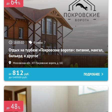
64
%
до
18:05:01
Купили:
7
Отдых на турбазе «Покровские ворота»: питание, мангал,
бильярд и другое
Московская обл., КП Покровские ворота, д. 182
812
ПОДРОБНЕЕ
от
руб.
до
140800
руб.
48
%
до