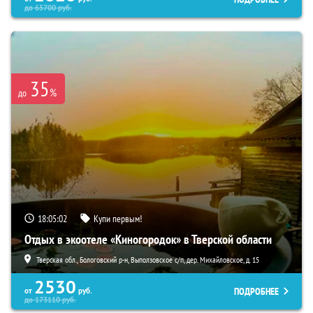
до
65700
руб.
35
%
до
18:05:01
Купи первым!
Отдых в экоотеле «Киногородок» в Тверской области
Тверская обл., Бологовский р-н, Выползовское с/п, дер. Михайловское, д. 15
2530
ПОДРОБНЕЕ
от
руб.
до
173110
руб.