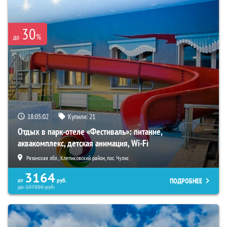
30
%
до
18:05:01
Купили:
21
Отдых в парк-отеле «Фестиваль»: питание,
аквакомплекс, детская анимация, Wi-Fi
Рязанская обл., Клепиковский район, пос. Чулис
3164
ПОДРОБНЕЕ
от
руб.
до
107880
руб.