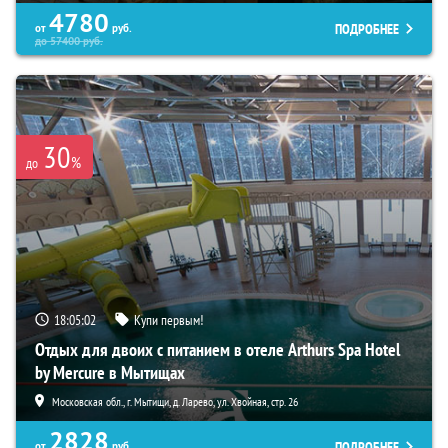
4780
ПОДРОБНЕЕ
от
руб.
до
57400
руб.
30
%
до
18:05:01
Купи первым!
Отдых для двоих с питанием в отеле Arthurs Spa Hotel
by Mercure в Мытищах
Московская обл., г. Мытищи, д. Ларево, ул. Хвойная, стр. 26
2828
ПОДРОБНЕЕ
от
руб.