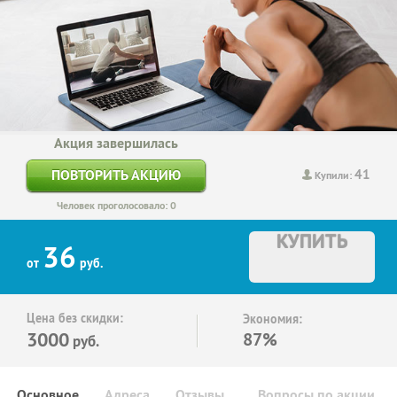
Акция завершилась
41
ПОВТОРИТЬ АКЦИЮ
Купили:
Человек проголосовало: 0
КУПИТЬ
36
от
руб.
Цена без скидки:
Экономия:
3000
87%
руб.
Основное
Адреса
Отзывы
Вопросы по акции