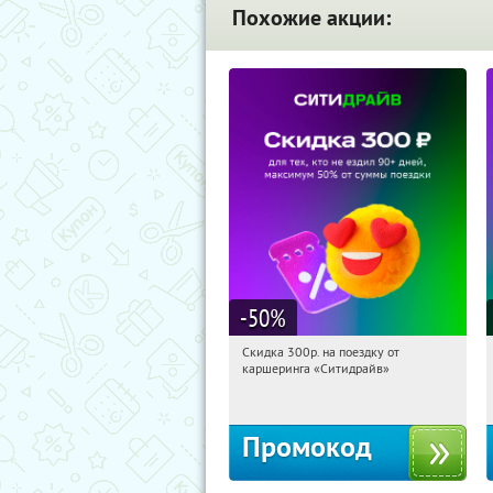
Похожие акции:
-50
%
Скидка 300р. на поездку от
23:39:15
Получи первым!
каршеринга «Ситидрайв»
Россия
Промокод