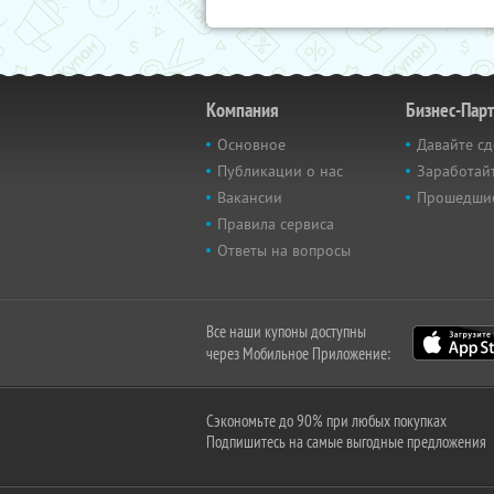
Компания
Бизнес-Пар
Основное
Давайте сд
Публикации о нас
Заработайт
Вакансии
Прошедши
Правила сервиса
Ответы на вопросы
Все наши купоны доступны
через Мобильное Приложение:
Сэкономьте до 90% при любых покупках
Подпишитесь на самые выгодные предложения