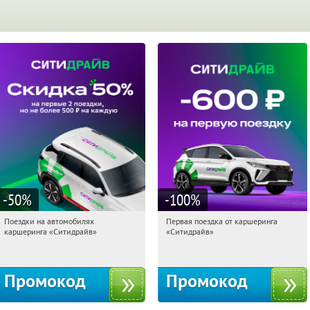
-50
%
-100
%
Поездки на автомобилях
Первая поездка от каршеринга
23:39:15
Получи первым!
23:39:15
Получи первым!
каршеринга «Ситидрайв»
«Ситидрайв»
Россия
Россия
Промокод
Промокод