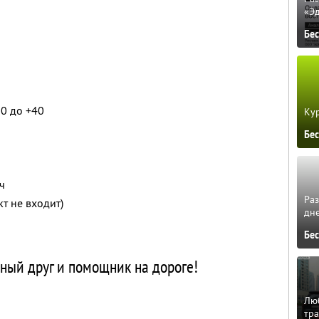
«Э
Бе
10 до +40
Кур
Бе
ч
Ра
кт не входит)
дне
Бе
ый друг и помощник на дороге!
Люб
тра