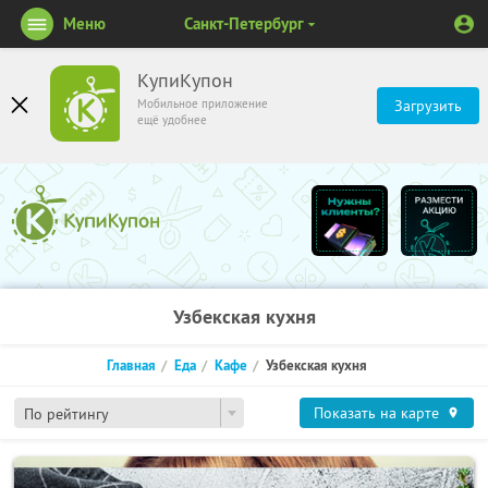
Меню
Санкт-Петербург
КупиКупон
Мобильное приложение
Загрузить
ещё удобнее
Узбекская кухня
Главная
Еда
Кафе
Узбекская кухня
Показать на карте
По рейтингу