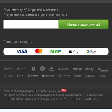
Сэкономьте до 90% при любых покупках
Подпишитесь на самые выгодные предложения
Принимаем к оплате:
2010-2026 © КупиКупон. Все права защищены.
Все права на товарный знак "КупиКупон" и на сайт www.kupikupon.ru принадлежат
OOO «Агентство цифровых решений» ИНН 7705523387, ОГРН 1127747063212