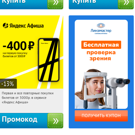
Купить
Купить
-13
%
Первая и все повторные покупки
07:36:22
Получили:
71
билетов от 3000р. в сервисе
Россия
«Яндекс Афиша»
Промокод