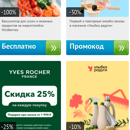
-100
%
-30
%
Вакууматор для сухих и влажных
Первый и повторные онлайн-заказы
07:36:22
Получили:
191
07:36:22
Получили:
2
продуктов на маркетплейсе
в магазине «Улыбка радуги»
Россия
Россия
Wildberries
Бесплатно
Промокод
-25
%
-10
%