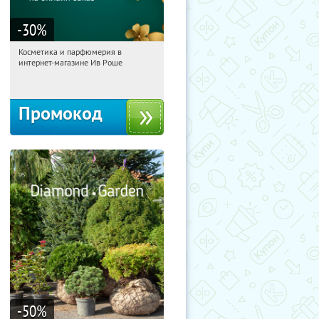
-30
%
Косметика и парфюмерия в
07:36:22
Получили:
2
интернет-магазине Ив Роше
Россия
Промокод
-50
%