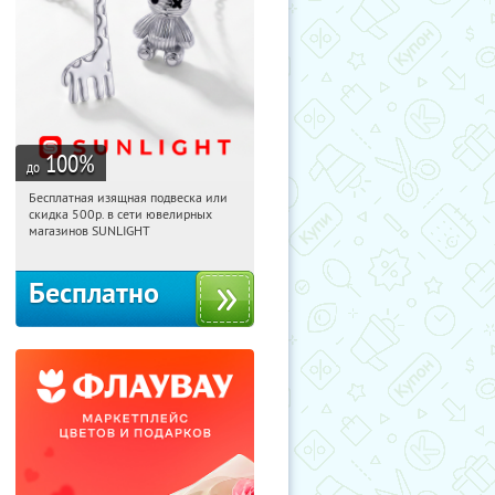
100
%
до
Бесплатная изящная подвеска или
07:36:22
Получили:
74
скидка 500р. в сети ювелирных
Россия
магазинов SUNLIGHT
Бесплатно