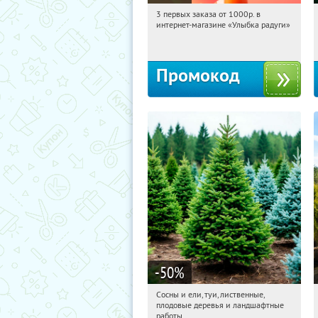
3 первых заказа от 1000р. в
07:36:22
Получили:
12
интернет-магазине «Улыбка радуги»
Россия
Промокод
-50
%
Сосны и ели, туи, лиственные,
07:36:22
Получили:
31
плодовые деревья и ландшафтные
Московская обл., г. Химки,
работы