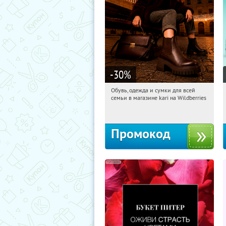
-30
%
Обувь, одежда и сумки для всей
07:36:22
Получили:
32
семьи в магазине kari на Wildberries
Россия
Промокод