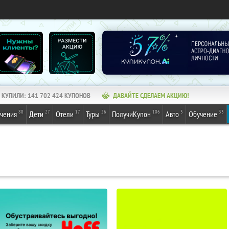
КУПИЛИ:
141 702 424
КУПОНОВ
ДАВАЙТЕ СДЕЛАЕМ АКЦИЮ!
88
27
17
26
106
3
33
ечения
Дети
Отели
Туры
ПолучиКупон
Авто
Обучение