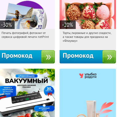
-30
%
-20
%
Печать фотографий, фотокниг от
Торты, пирожные и другие сладости,
07:36:22
Получили:
4
07:36:22
Получили:
6
сервиса цифровой печати netPrint
а также товары для праздника на
Россия
Россия
«Флаувау»
Промокод
Промокод