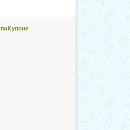
КупиКупонe