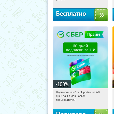
территориальное управление
Кутузовское
Бесплатно
-100
%
Подписка на «СберПрайм» на 60
07:36:22
Получили:
10
дней за 1р. для новых
Россия
пользователей