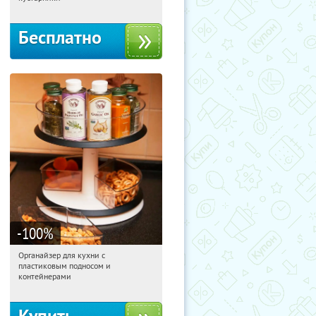
территориальное управление
Кутузовское
Бесплатно
-100
%
Органайзер для кухни с
07:36:22
Получили:
312
пластиковым подносом и
Россия
контейнерами