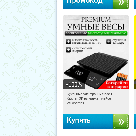
Промокод
-100
%
Кухонные электронные весы
07:36:22
Получили:
435
KitchenOK на маркетплейсе
Россия
Wildberries
Купить