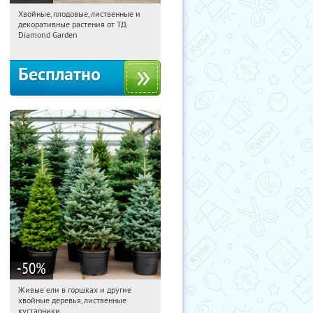
Хвойные, плодовые, лиственные и
07:36:22
Получили:
15
декоративные растения от ТД
Выставочная
Угрешская
Diamond Garden
Бесплатно
-50
%
Живые ели в горшках и другие
07:36:22
Получили:
53
хвойные деревья, лиственные
Московская обл., г. Химки,
кустарники