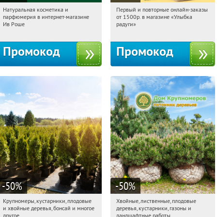
Натуральная косметика и
Первый и повторные онлайн-заказы
07:36:22
Получили:
1
07:36:22
Получили:
1
парфюмерия в интернет-магазине
от 1500р. в магазине «Улыбка
Россия
Россия
Ив Роше
радуги»
Промокод
Промокод
-50
%
-50
%
Крупномеры, кустарники, плодовые
Хвойные, лиственные, плодовые
07:36:22
Получили:
28
07:36:22
Получили:
15
и хвойные деревья, бонсай и многое
деревья, кустарники, газоны и
Павелецкая
Угрешская
Москва, Рябиновая улица, 17
другое
ландшафтные работы