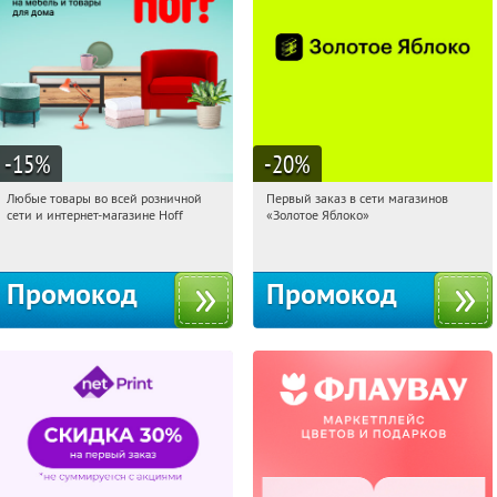
-15
%
-20
%
Любые товары во всей розничной
Первый заказ в сети магазинов
07:36:22
Получили:
83
07:36:22
Получи первым!
сети и интернет-магазине Hoff
«Золотое Яблоко»
Москва, 1-й Волоколамский проезд,
Россия
10с1
Промокод
Промокод