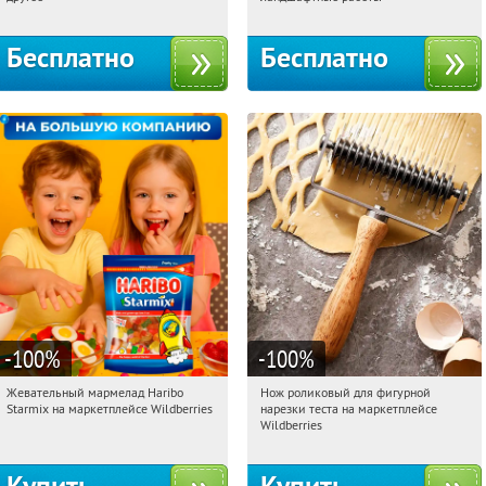
Бесплатно
Бесплатно
-100
%
-100
%
Жевательный мармелад Haribo
Нож роликовый для фигурной
07:36:22
Получили:
613
07:36:22
Получили:
266
Starmix на маркетплейсе Wildberries
нарезки теста на маркетплейсе
Россия
Россия
Wildberries