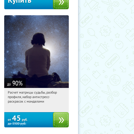
Купить
90
%
до
Расчет матрицы судьбы, разбор
07:36:22
Купили:
29
профиля, набор антистресс-
Россия
раскрасок с мандалами
45
от
руб.
до
3900
руб.