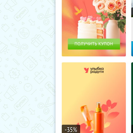
-35
%