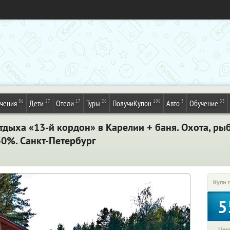
86
27
17
26
106
3
33
ечения
Дети
Отели
Туры
ПолучиКупон
Авто
Обучение
тдыха «13-й кордон» в Карелии + баня. Охота, ры
50%. Санкт-Петербург
Купи 
5
Цена