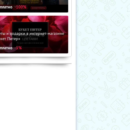
сплатно
-100%
ты и подарки в интернет-магазине
кет Питер»
сплатно
-5%