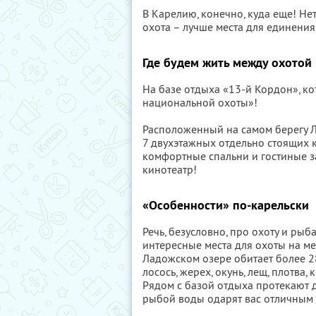
В Карелию, конечно, куда еще! Н
охота – лучше места для единения
Где будем жить между охотой
На базе отдыха «13-й Кордон», к
национальной охоты»!
Расположенный на самом берегу Л
7 двухэтажных отдельно стоящих к
комфортные спальни и гостиные за
кинотеатр!
«Особенности» по-карельски
Речь, безусловно, про охоту и ры
интересные места для охоты на медв
Ладожском озере обитает более 280
лосось, жерех, окунь, лещ, плотва
Рядом с базой отдыха протекают д
рыбой воды одарят вас отличным у