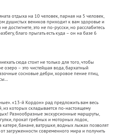
ната отдыха на 10 человек, парная на 5 человек,
хом душистых веников приходит к вам здоровье и
е достигнете, это не по-русски, но расслабитесь
азбегу, благо прыгать есть куда – он на базе 6
иехать сюда стоит не только для того, чтобы
е озеро – это чистейшая вода, бархатный
азочные сосновые дебри, хоровое пение птиц,
ы...
ые». «13-й Кордон» рад предложить вам весь
, из которых складывается по-настоящему
ых! Разнообразные экскурсионные маршруты,
гулки, прокат гребных и моторных лодок,
а катере, банане, ватрушке, водных лыжах позволят
ь от загруженности современного мира и получить