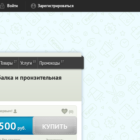
Войти
Зарегистрироваться
27
15
57
Товары
Услуги
Промокоды
балка и пронзительная
первым!
(0)
500
КУПИТЬ
руб.
 без скидки: