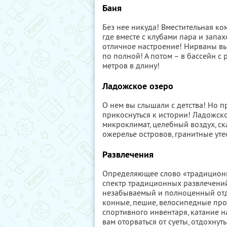
Баня
Без нее никуда! Вместительная ком
где вместе с клубами пара и запа
отличное настроение! Нирваны вы н
по полной! А потом – в бассейн с р
метров в длину!
Ладожское озеро
О нем вы слышали с детства! Но пр
прикоснуться к истории! Ладожско
микроклимат, целебный воздух, ск
ожерелье островов, гранитные утес
Развлечения
Определяющее слово «традиционн
спектр традиционных развлечений
незабываемый и полноценный отд
конные, пешие, велосипедные про
спортивного инвентаря, катание н
вам оторваться от суеты, отдохнут