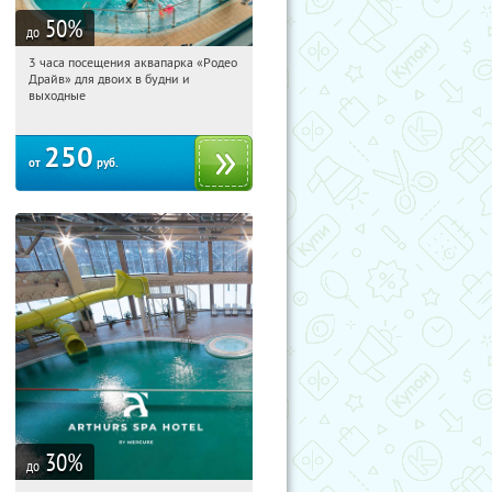
50
%
до
3 часа посещения аквапарка «Родео
14:13:13
Купили:
340
Драйв» для двоих в будни и
Озерки
выходные
250
от
руб.
30
%
до