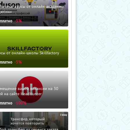
зличные курсы от онлайн-академии
дюсон»
сплатно
-5%
сы от онлайн-школы Skillfactory
сплатно
-5%
змещение вашей вакансии на 30
й на сайте HeadHunter
сплатно
-100%
ой трансфер от сервиса заказа