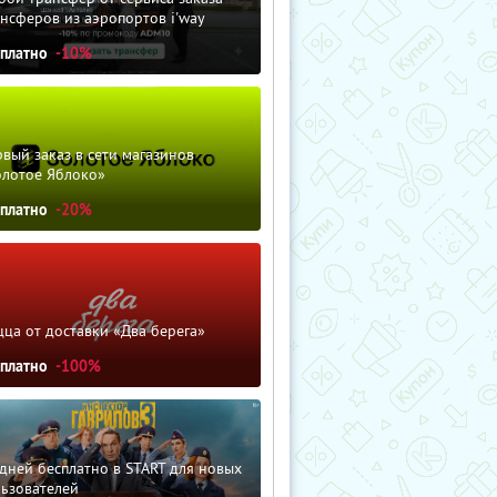
нсферов из аэропортов i'way
сплатно
-10%
вый заказ в сети магазинов
олотое Яблоко»
сплатно
-20%
ца от доставки «Два берега»
сплатно
-100%
дней бесплатно в START для новых
льзователей