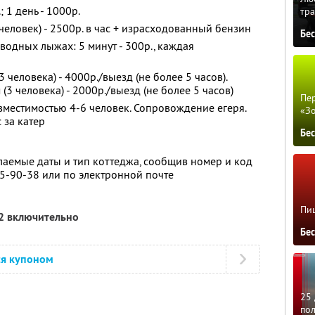
; 1 день - 1000р.
тра
5 человек) - 2500р. в час + израсходованный бензин
Бе
 водных лыжах: 5 минут - 300р., каждая
3 человека) - 4000р./выезд (не более 5 часов).
(3 человека) - 2000р./выезд (не более 5 часов)
Пер
 вместимостью 4-6 человек. Сопровождение егеря.
«З
 за катер
Бе
аемые даты и тип коттеджа, сообщив номер и код
25-90-38 или по электронной почте
Пиц
12 включительно
Бе
ся купоном
25 
по