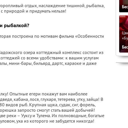
еторопливый отдых, наслаждение тишиной, рыбалка,
Бе
 с природой и придумать нельзя!
 и рыбалкой?
Цве
оторая построена по мотивам фильма «Особенности
«Бу
Бе
адожского озера коттеджный комплекс состоит из
оттеджей со всеми удобствами: к вашим услугам
лы, мини-бары, бильярд, дартс, караоке и даже
балку! Опытные егери покажут вам наиболее
едя, кабана, лося, глухаря, тетерева, утку, зайца! В
 видов рыб. Крупная щука, судак, сиг, форель,
, корюшка запросто смогут стать вашей добычей!
ве реки – Ууксу и Тулема. Их полноводные, богатые
ловом, уха из которого не забудется никогда!