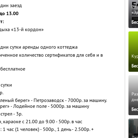
один заезд
Ра
«Э
 до 13.00
т:
Бе
тдыха «13-й кордон»
одни сутки аренды одного коттеджа
ченное количество сертификатов для себя и в
Кур
Бе
 бесплатное
 сутки
р.
Ра
дне
леный берег» - Петрозаводск - 7000р. за машину.
рег» - Лодейное поле - 5000р. за машину
Бе
трел - 3р.
, караоке с 21.00 до 9.00 - 500р. в час
 час (1 человек) - 500р., 1 день - 2.500р. +
Люб