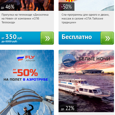
46
%
-50
%
до
Прогулка на теплоходе «Дискотека
Спа-программы для одного и двоих,
14:13:13
Купили:
14
14:13:13
Получили:
1678
на Неве» от компании «СПб
массаж в салоне «СПА Тайские
Горьковская
Маяковская
Теплоход»
традиции»
350
Бесплатно
от
руб.
до
8000
руб.
22
%
до