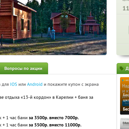
1
Вопросы по акции
Д
а для
IOS
или
Android
и покажите купон с экрана
Бе
зе отдыха «13-й кордон» в Карелии + баня за
шк
Бе
к + 1 час бани
за 3500р. вместо 7000р.
к + 1 час бани
за 5500р. вместо 11000р.