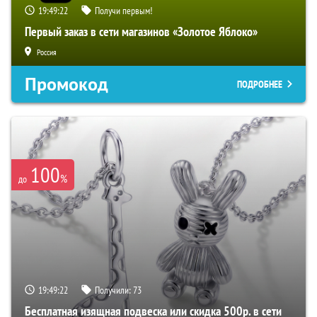
19:49:21
Получи первым!
Первый заказ в сети магазинов «Золотое Яблоко»
Россия
Промокод
ПОДРОБНЕЕ
100
%
до
19:49:21
Получили:
73
Бесплатная изящная подвеска или скидка 500р. в сети