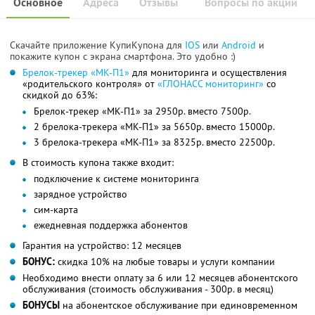
Основное
Адреса
Отзывы
Вопросы по акции
Скачайте приложение КупиКупона для
IOS
или
Android
и
покажите купон с экрана смартфона. Это удобно :)
Брелок-трекер «МК-П1»
для мониторинга и осуществления
«родительского контроля» от
«ГЛОНАСС мониторинг»
со
скидкой до 63%:
Брелок-трекер «МК-П1» за 2950р. вместо 7500р.
2 брелока-трекера «МК-П1» за 5650р. вместо 15000р.
3 брелока-трекера «МК-П1» за 8325р. вместо 22500р.
В стоимость купона также входит:
подключение к системе мониторинга
зарядное устройство
сим-карта
ежедневная поддержка абонентов
Гарантия на устройство: 12 месяцев
БОНУС:
скидка 10% на любые товары и услуги компании
Необходимо внести оплату за 6 или 12 месяцев абонентского
обслуживания (стоимость обслуживания - 300р. в месяц)
БОНУСЫ
на абонентское обслуживание при единовременном