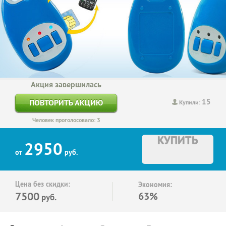
Акция завершилась
15
ПОВТОРИТЬ АКЦИЮ
Купили:
Человек проголосовало: 3
КУПИТЬ
2950
от
руб.
Цена без скидки:
Экономия:
7500
63%
руб.