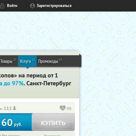
Войти
Зарегистрироваться
27
15
57
Товары
Услуги
Промокоды
опов» на период от 1
а до 97%
. Санкт-Петербург
111
(0)
и:
60
КУПИТЬ
т
руб.
 без скидки: