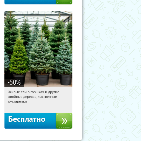
-50
%
Живые ели в горшках и другие
14:42:53
Получили:
53
хвойные деревья, лиственные
Московская обл., г. Химки,
кустарники
территориальное управление
Кутузовское
Бесплатно