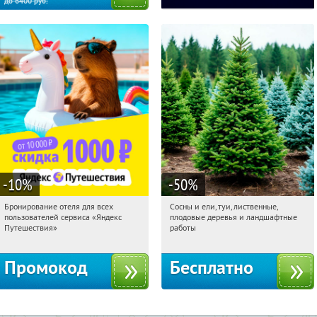
до
6400
руб.
-10
%
-50
%
Бронирование отеля для всех
Сосны и ели, туи, лиственные,
14:42:53
Получили:
7
14:42:53
Получили:
31
пользователей сервиса «Яндекс
плодовые деревья и ландшафтные
Россия
Московская обл., г. Химки,
Путешествия»
работы
территориальное управление
Кутузовское
Промокод
Бесплатно