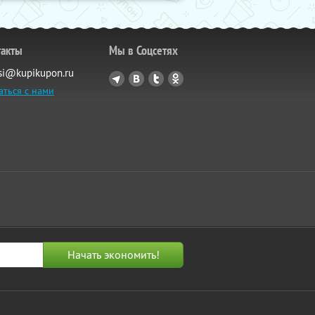
такты
Мы в Соцсетях
si@kupikupon.ru
аться с нами