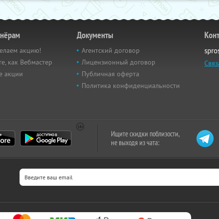
тнёрам
Документы
Кон
елаем акцию!
Агентский договор
spro
е, как Вебмастер
Лицензионный договор
Связ
е акции
Публичная оферта
Политика конфиденциальности
Ищите скидки поблизости,
не выходя из чата: