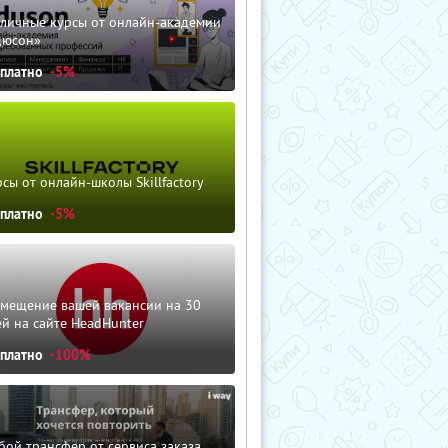
зличные курсы от онлайн-академии
дюсон»
сплатно
-5%
сы от онлайн-школы Skillfactory
сплатно
-5%
змещение вашей вакансии на 30
й на сайте HeadHunter
сплатно
-100%
ой трансфер от сервиса заказа