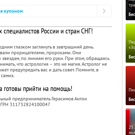
тра
ся купоном
Бе
х специалистов России и стран СНГ!
Пер
одним глазком заглянуть в завтрашний день.
«З
ывали прорицателями, пророками. Они
Бе
 звездам, по линиям его руки. При этом, обращаясь
нимать, что астрология – это не магия. Астролог не
жет предупредить вас и дать совет. Помните, в
 самих.
а готовы прийти на помощь!
Пиц
льный предприниматель Герасимов Антон
Бе
 ОГРН 311732824100047
25 
по