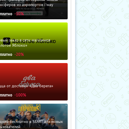
нсферов из аэропортов i'way
сплатно
-10%
вый заказ в сети магазинов
олотое Яблоко»
сплатно
-20%
ца от доставки «Два берега»
сплатно
-100%
дней бесплатно в START для новых
льзователей