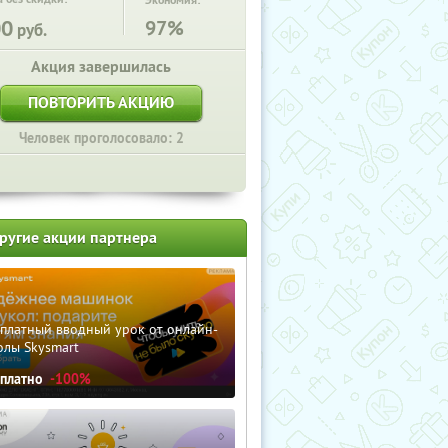
Экономия:
00
97%
руб.
Акция завершилась
ПОВТОРИТЬ АКЦИЮ
Человек проголосовало: 2
ругие акции партнера
сплатный вводный урок от онлайн-
олы Skysmart
сплатно
-100%