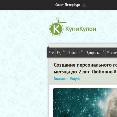
Санкт-Петербург
14
19
15
Все
Еда
Красота
Здоровье
Развл
Создание персонального го
месяца до 2 лет. Любовный
Главная
Услуги