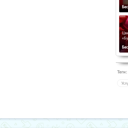
Бе
Цве
«Бу
Бе
Теги:
Усл