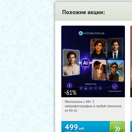
Похожие акции:
-61
%
Фотосессия с ИИ: 3
14:42:53
Купили:
81
нейрофотографии в любой тематике
Россия
от KK AI
499
руб.