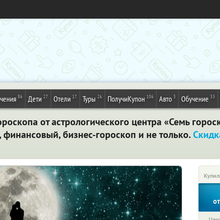
86
27
17
26
106
3
33
ечения
Дети
Отели
Туры
ПолучиКупон
Авто
Обучение
роскопа от астрологического центра «Семь гороск
, финансовый, бизнес-гороскоп и не только.
Скидк
Купил
о
Цена