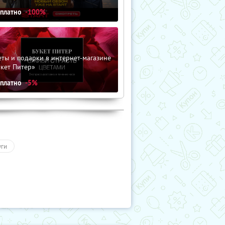
сплатно
-100%
ты и подарки в интернет-магазине
кет Питер»
сплатно
-5%
уги