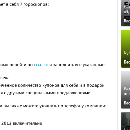
т в себя 7 гороскопов:
Ра
«Э
Бе
Кур
Бе
димо перейти по
ссылке
и заполнить все указанные
овека
ченное количество купонов для себя и в подарок
Ра
тся с другими специальными предложениями
дне
Бе
 вы также можете уточнить по телефону компании:
я 2012 включительно
Люб