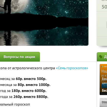
5
Вопросы по акции
Д
опа от астрологического центра
«Семь гороскопов»
 месяц за
60р. вместо 500р.
Бе
шк
 месяца за
80р. вместо 1000р.
 год за
180р. вместо 6000р.
Бе
 года за
260р. вместо 8800р.
ональный гороскоп