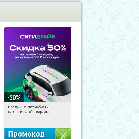
-50
%
Поездки на автомобилях
14:42:53
Получи первым!
каршеринга «Ситидрайв»
Россия
Промокод