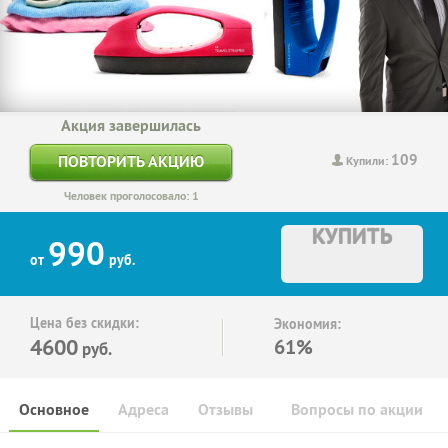
Акция завершилась
109
ПОВТОРИТЬ АКЦИЮ
Купили:
Человек проголосовало: 1
КУПИТЬ
990
от
руб.
Цена без скидки:
Экономия:
4600
61%
руб.
Основное
Адреса
Отзывы
Вопросы по акции