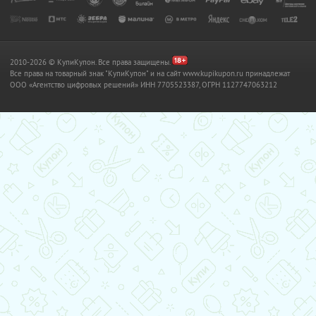
2010-2026 © КупиКупон. Все права защищены.
Все права на товарный знак "КупиКупон" и на сайт www.kupikupon.ru принадлежат
OOO «Агентство цифровых решений» ИНН 7705523387, ОГРН 1127747063212