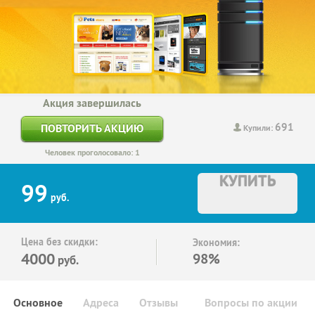
Акция завершилась
691
ПОВТОРИТЬ АКЦИЮ
Купили:
Человек проголосовало: 1
КУПИТЬ
99
руб.
Цена без скидки:
Экономия:
4000
98%
руб.
Основное
Адреса
Отзывы
Вопросы по акции