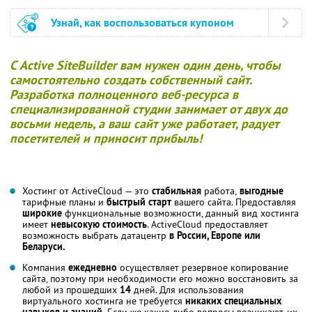
Узнай, как воспользоваться купоном
С
Active SiteBuilder
вам нужен
один день
, чтобы
самостоятельно создать
собственный
сайт.
Разработка полноценного веб-ресурса в
специализированной студии занимает от двух до
восьми недель, а ваш сайт уже работает, радует
посетителей и
приносит прибыль!
Хостинг от ActiveCloud — это
стабильная
работа,
выгодные
тарифные планы и
быстрый старт
вашего сайта. Предоставляя
широкие
функциональные возможности, данный вид хостинга
имеет
невысокую стоимость
. ActiveCloud предоставляет
возможность выбрать датацентр
в России, Европе или
Беларуси.
Компания
ежедневно
осуществляет резервное копирование
сайта, поэтому при необходимости его можно восстановить за
любой из прошедших
14
дней. Для использования
виртуального хостинга не требуется
никаких специальных
навыков и знаний.
Если же какие-либо вопросы возникают, их