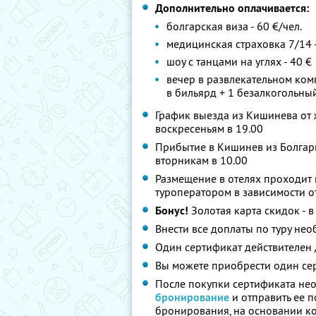
Дополнительно оплачивается:
болгарская виза - 60 €/чел.
медицинская страховка 7/14 -
шоу с танцами на углях - 40 €
вечер в развлекательном комп
в бильярд + 1 безалкогольный
График выезда из Кишинева от ж
воскресеньям в 19.00
Прибытие в Кишинев из Болгари
вторникам в 10.00
Размещение в отелях проходит 
туроператором в зависимости от
Бонус!
Золотая карта скидок - в
Внести все доплаты по туру нео
Один сертификат действителен 
Вы можете приобрести один сер
После покупки сертификата нео
бронирование
и отправить ее по
бронирования, на основании к