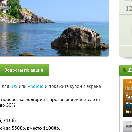
1
Вопросы по акции
Д
а для
IOS
или
Android
и покажите купон с экрана
Бе
 побережье Болгарии с проживанием в отеле от
шк
 до 50%
Бе
, 24.06):
чей
за 5500р. вместо 11000р.