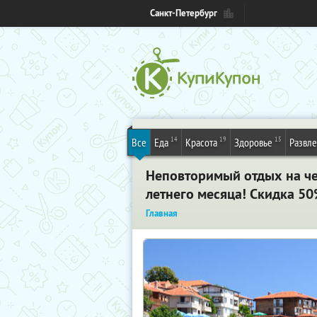
Санкт-Петербург
14
19
15
Все
Еда
Красота
Здоровье
Развл
Неповторимый отдых на че
летнего месяца! Скидка 50
Главная