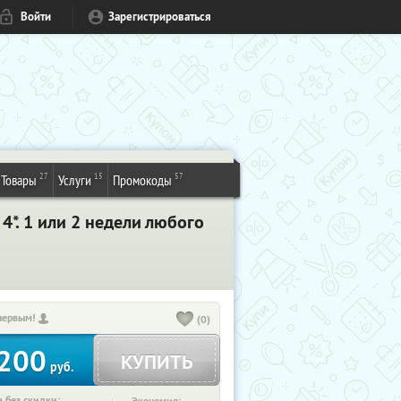
Войти
Зарегистрироваться
27
15
57
Товары
Услуги
Промокоды
4*. 1 или 2 недели любого
первым!
(0)
200
КУПИТЬ
руб.
 без скидки: