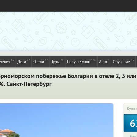
86
27
17
26
106
3
33
ечения
Дети
Отели
Туры
ПолучиКупон
Авто
Обучение
рноморском побережье Болгарии в отеле 2
, 3
или 
%. Санкт-Петербург
Купи 
6
Цена