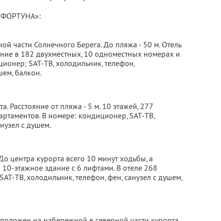
«ФОРТУНА»:
й части Солнечного Берега. До пляжа - 50 м. Отель
ение в 182 двухместных, 10 одноместных номерах и
ционер; SAT-ТВ, холодильник, телефон,
шем, балкон.
. Расстояние от пляжа - 5 м. 10 этажей, 277
артаментов. В номере: кондиционер, SAT-ТВ,
анузел с душем.
До центра курорта всего 10 минут ходьбы, а
 10-этажное здание с 6 лифтами. В отеле 268
AT-ТВ, холодильник, телефон, фен, санузел с душем,
положен на набережной в северной части курорта