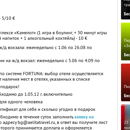
тра
Бе
 5/10 €
лексе «Камелот» (1 игра в боулинг, + 30 минут игры
 напиток + 1 алкогольный коктейль) - 10 €
Пер
«З
/д вокзала: еженедельно с 1.06 по 26.08 по
Бе
и на ж/д вокзал: еженедельно с 5.06 по 4.09 по
по системе FORTUNA: выбор отеля осуществляется
 наличия мест в отелях, указанных в списке
 подарок!
Пиц
бходимо до 1.05.12 г. включительно
Бе
для одного человека
тификат для себя и сколько угодно в подарок
бходимо в течение суток заполнить
заявку на
 адресу bg@aelitatravel.ru, в ответ вы получите лист
25 
оторого принимается доплата и оформляется
по