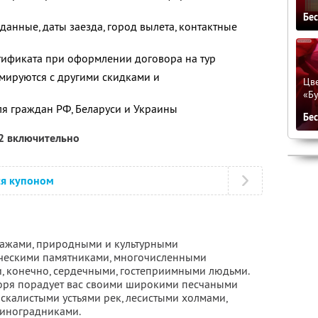
Бе
анные, даты заезда, город вылета, контактные
тификата при оформлении договора на тур
мируются с другими скидками и
Цве
«Бу
ля граждан РФ, Беларуси и Украины
Бе
12 включительно
ся купоном
зажами, природными и культурными
ическими памятниками, многочисленными
, конечно, сердечными, гостеприимными людьми.
оря порадует вас своими широкими песчаными
скалистыми устьями рек, лесистыми холмами,
виноградниками.