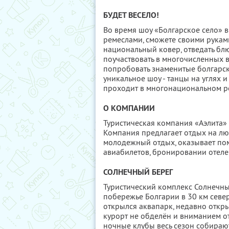
БУДЕТ ВЕСЕЛО!
Во время шоу «Болгарское село» в
ремеслами, сможете своими руками
национальный ковер, отведать блю
поучаствовать в многочисленных 
попробовать знаменитые болгарски
уникальное шоу - танцы на углях 
проходит в многонациональном рес
О КОМПАНИИ
Туристическая компания «Аэлита» 
Компания предлагает отдых на люб
молодежный отдых, оказывает по
авиабилетов, бронировании отеле
СОЛНЕЧНЫЙ БЕРЕГ
Туристический комплекс Солнечны
побережье Болгарии в 30 км север
открылся аквапарк, недавно откры
курорт не обделён и вниманием 
ночные клубы весь сезон собирают