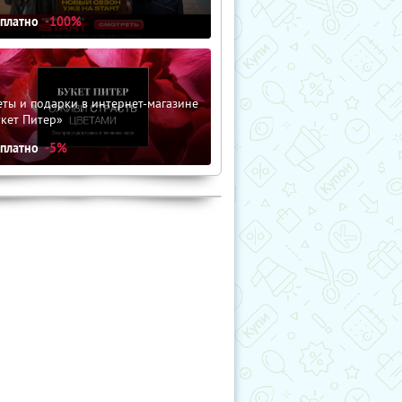
сплатно
-100%
ты и подарки в интернет-магазине
кет Питер»
сплатно
-5%