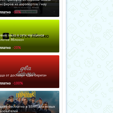
нсферов из аэропортов i'way
сплатно
-10%
вый заказ в сети магазинов
олотое Яблоко»
сплатно
-20%
ца от доставки «Два берега»
сплатно
-100%
дней бесплатно в START для новых
льзователей