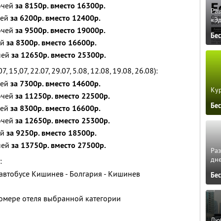
ночей
за 8150р. вместо 16300р.
Ра
чей
за 6200р. вместо 12400р.
«Э
ночей
за 9500р. вместо 19000р.
Бе
ей
за 8300р. вместо 16600р.
дней
за 12650р. вместо 25300р.
, 15,07, 22.07, 29.07, 5.08, 12.08, 19.08, 26.08):
чей
за 7300р. вместо 14600р.
Кур
ночей
за 11250р. вместо 22500р.
Бе
чей
за 8300р. вместо 16600р.
ночей
за 12650р. вместо 25300р.
ей
за 9250р. вместо 18500р.
дней
за 13750р. вместо 27500р.
Ра
дне
:
автобусе Кишинев - Болгария - Кишинев
Бе
омере отеля выбранной категории
Люб