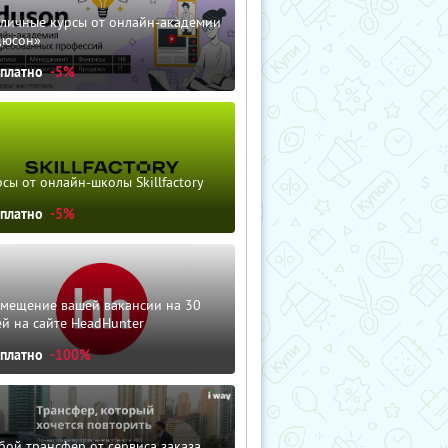
зличные курсы от онлайн-академии
дюсон»
сплатно
-5%
сы от онлайн-школы Skillfactory
сплатно
-5%
змещение вашей вакансии на 30
й на сайте HeadHunter
сплатно
-100%
ой трансфер от сервиса заказа