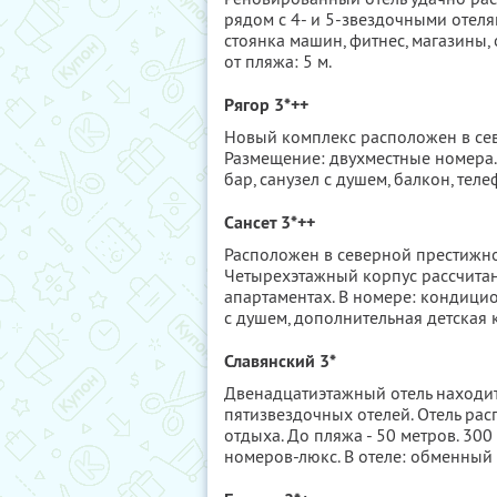
рядом с 4- и 5-звездочными отелям
стоянка машин, фитнес, магазины,
от пляжа: 5 м.
Рягор 3*++
Новый комплекс расположен в севе
Размещение: двухместные номера.
бар, санузел с душем, балкон, теле
Сансет 3*++
Расположен в северной престижно
Четырехэтажный корпус рассчитан
апартаментах. В номере: кондицио
с душем, дополнительная детская 
Славянский 3*
Двенадцатиэтажный отель находит
пятизвездочных отелей. Отель ра
отдыха. До пляжа - 50 метров. 30
номеров-люкс. В отеле: обменный 