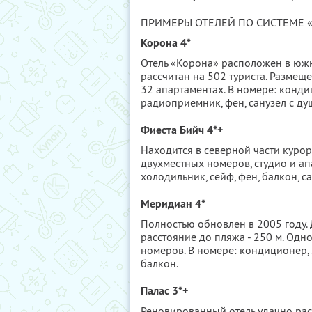
ПРИМЕРЫ ОТЕЛЕЙ ПО СИСТЕМЕ 
Корона 4*
Отель «Корона» расположен в южно
рассчитан на 502 туриста. Размещ
32 апартаментах. В номере: конди
радиоприемник, фен, санузел с ду
Фиеста Бийч 4*+
Находится в северной части курорта
двухместных номеров, студио и ап
холодильник, сейф, фен, балкон, с
Меридиан 4*
Полностью обновлен в 2005 году. 
расстояние до пляжа - 250 м. Одно
номеров. В номере: кондиционер, S
балкон.
Палас 3*+
Реновированный отель удачно рас