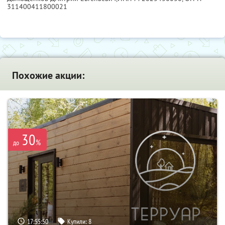
311400411800021
Похожие акции:
30
%
до
17:55:48
Купили:
8