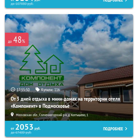
до
107880
руб.
48
%
до
17:55:48
Купили:
116
От 3 дней отдыха в мини-домах на территории отеля
«Компонент» в Подмосковье
Московская обл., Солнечногорский р-н, д. Колтышево, 1
2053
ПОДРОБНЕЕ
от
руб.
до
67400
руб.