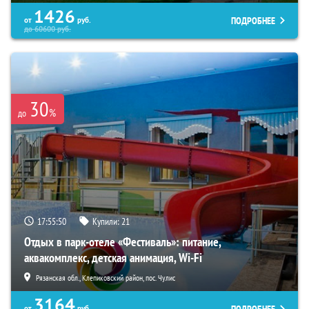
1426
ПОДРОБНЕЕ
от
руб.
до
60600
руб.
30
%
до
17:55:48
Купили:
21
Отдых в парк-отеле «Фестиваль»: питание,
аквакомплекс, детская анимация, Wi-Fi
Рязанская обл., Клепиковский район, пос. Чулис
3164
ПОДРОБНЕЕ
от
руб.