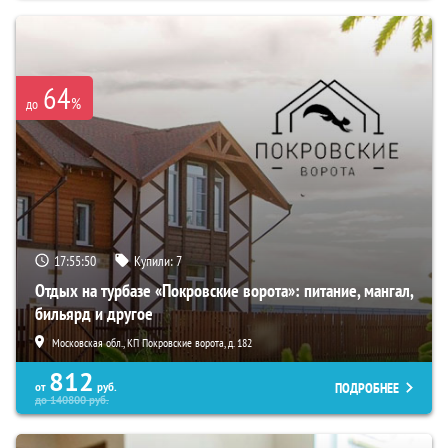
64
%
до
17:55:48
Купили:
7
Отдых на турбазе «Покровские ворота»: питание, мангал,
бильярд и другое
Московская обл., КП Покровские ворота, д. 182
812
ПОДРОБНЕЕ
от
руб.
до
140800
руб.