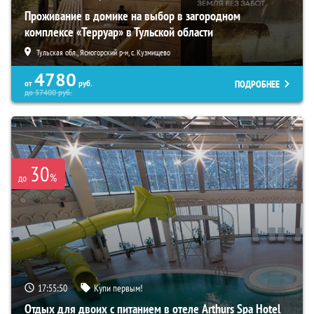
Проживание в домике на выбор в загородном
комплексе «Терруар» в Тульской области
Тульская обл., Ясногорский р-н, с. Кузмищево
4780
ПОДРОБНЕЕ
от
руб.
до
57400
руб.
30
%
до
17:55:48
Купи первым!
Отдых для двоих с питанием в отеле Arthurs Spa Hotel