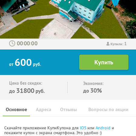
1
:
:
Купили:
600
от
руб.
Цена без скидки:
Экономия:
31800
30%
до
до
руб.
Основное
Адреса
Отзывы
Вопросы по акции
Скачайте приложение КупиКупона для
IOS
или
Android
и
покажите купон с экрана смартфона. Это удобно :)