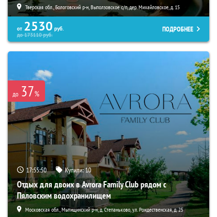
Тверская обл., Бологовский р-н, Выползовское с/п, дер. Михайловское, д. 15
2530
ПОДРОБНЕЕ
от
руб.
до
173110
руб.
37
%
до
17:55:48
Купили:
10
Отдых для двоих в Avrora Family Club рядом с
Пяловским водохранилищем
Московская обл., Мытищинский р-н, д. Степаньково, ул. Рождественская, д. 25