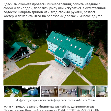
Здесь вы сможете провести бизнес-тренинг, побыть наедине с
собой и природой, половить рыбу или искупаться в естественном
водоеме, набрать грибов или ягод своими руками, развести
костер и пожарить мясо на березовых дровах и многое другое.
Инфраструктура и номерной фонд парк-отеля «Айсберг Угры»
Услуги предоставляет: Индивидуальный предприниматель
Данющенков Дмитрий Евгеньевич,
ИНН 772823436030
, ОГРН