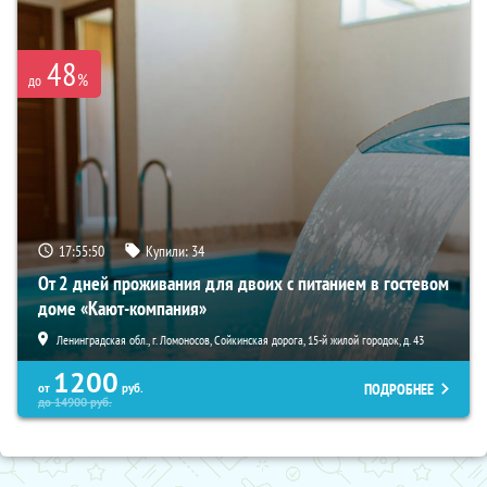
48
%
до
17:55:48
Купили:
34
От 2 дней проживания для двоих с питанием в гостевом
доме «Кают-компания»
Ленинградская обл., г. Ломоносов, Сойкинская дорога, 15-й жилой городок, д. 43
1200
ПОДРОБНЕЕ
от
руб.
до
14900
руб.