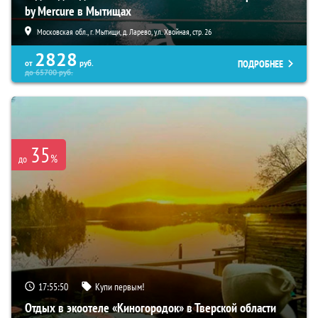
by Mercure в Мытищах
Московская обл., г. Мытищи, д. Ларево, ул. Хвойная, стр. 26
2828
ПОДРОБНЕЕ
от
руб.
до
65700
руб.
35
%
до
17:55:48
Купи первым!
Отдых в экоотеле «Киногородок» в Тверской области