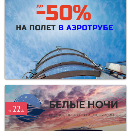
22
%
до