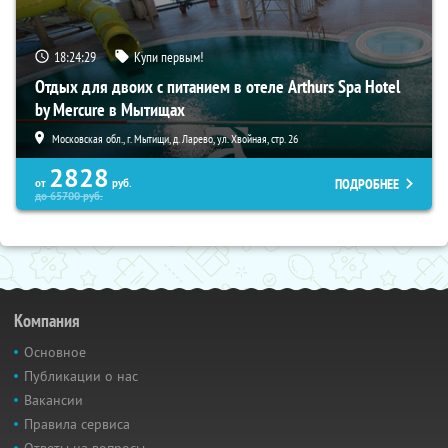
18:24:28
Купи первым!
Отдых для двоих с питанием в отеле Arthurs Spa Hotel
by Mercure в Мытищах
Московская обл., г. Мытищи, д. Ларево, ул. Хвойная, стр. 26
2828
ПОДРОБНЕЕ
от
руб.
до
65700
руб.
Компания
Основное
Публикации о нас
Вакансии
Правила сервиса
Ответы на вопросы