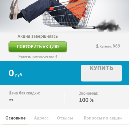
Акция завершилась
869
ПОВТОРИТЬ АКЦИЮ
Купили:
Человек проголосовало: 4
КУПИТЬ
0
руб.
Цена без скидки:
Экономия:
∞
100
%
Основное
Адреса
Отзывы
Вопросы по акции