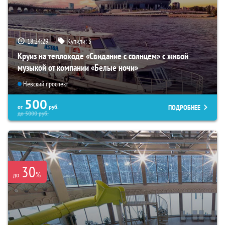
18:24:28
Купили:
3
Круиз на теплоходе «Свидание с солнцем» с живой
музыкой от компании «Белые ночи»
Невский проспект
500
ПОДРОБНЕЕ
от
руб.
до
5000
руб.
30
%
до