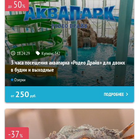
50
%
до
18:24:28
Купили:
342
3 часа посещения аквапарка «Родео Драйв» для двоих
в будни и выходные
Озерки
250
ПОДРОБНЕЕ
от
руб.
-37
%