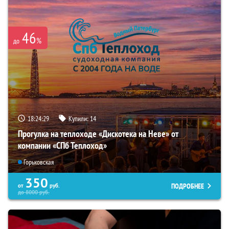
46
%
до
18:24:28
Купили:
14
Прогулка на теплоходе «Дискотека на Неве» от
компании «СПб Теплоход»
Горьковская
350
ПОДРОБНЕЕ
от
руб.
до
8000
руб.