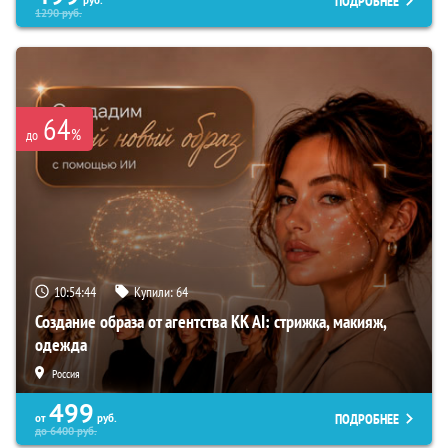
ПОДРОБНЕЕ
руб.
1290
руб.
64
%
до
10:54:42
Купили:
64
Создание образа от агентства KK AI: стрижка, макияж,
одежда
Россия
499
ПОДРОБНЕЕ
от
руб.
до
6400
руб.