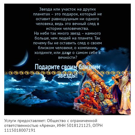
Звезда или участок на других
планетах – это подарок, который не
оставит равнодушным ни одного
человека, ведь это вечный след в
истории человечества.
На небе так много звезд – намного
больше, чем людей на планете. Так
почему бы не оставить след о своем
близком человеке, о компании,
холдинге, или даже о самом себе в
вечности?
Подарите своим близким
звезды!
Услуги предоставляет: Общество с ограниченной
ответственностью «Арена»,
ИНН 5018121125
, ОГРН
1115018007191