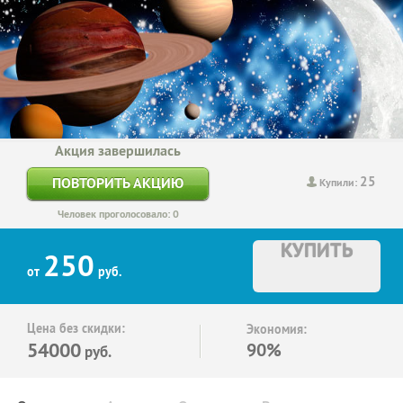
Акция завершилась
25
ПОВТОРИТЬ АКЦИЮ
Купили:
Человек проголосовало: 0
КУПИТЬ
250
от
руб.
Цена без скидки:
Экономия:
54000
90%
руб.