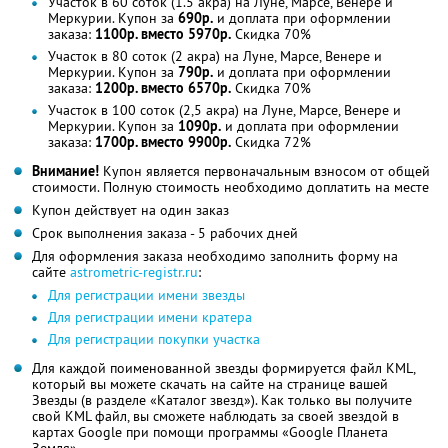
Участок в 60 соток (1.5 акра) на Луне, Марсе, Венере и
Меркурии. Купон за
690р.
и доплата при оформлении
заказа:
1100р. вместо 5970р.
Скидка 70%
Участок в 80 соток (2 акра) на Луне, Марсе, Венере и
Меркурии. Купон за
790р.
и доплата при оформлении
заказа:
1200р. вместо 6570р.
Скидка 70%
Участок в 100 соток (2,5 акра) на Луне, Марсе, Венере и
Меркурии. Купон за
1090р.
и доплата при оформлении
заказа:
1700р. вместо 9900р.
Скидка 72%
Внимание!
Купон является первоначальным взносом от общей
стоимости. Полную стоимость необходимо доплатить на месте
Купон действует на один заказ
Срок выполнения заказа - 5 рабочих дней
Для оформления заказа необходимо заполнить форму на
сайте
astrometric-registr.ru
:
Для регистрации имени звезды
Для регистрации имени кратера
Для регистрации покупки участка
Для каждой поименованной звезды формируется файл KML,
который вы можете скачать на сайте на странице вашей
Звезды (в разделе «Каталог звезд»). Как только вы получите
свой KML файл, вы сможете наблюдать за своей звездой в
картах Google при помощи программы «Google Планета
Земля»