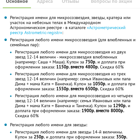
Основное
Адреса
Отзывы
Вопросы по акции
Регистрация имени для микросозвездия, звезды, кратера или
участок на небесных телах в Международном
Астрономическом реестре - в каталоге
«Астрометрический
реестр Astrometric-registr»
:
Регистрация любого имени микросозвездия (для влюбленных и
семейных пар):
Регистрация любого имени для микросозвездия из двух
звезд 12-14 величин - микросозвездия влюбленных
(например: Саша + Маша). Купон за
750р.
и доплата при
оформлении заказа:
1150р. вместо 4800р.
Скидка 60%
Регистрация любого имени для микросозвездия из трех
звезд 12-14 величин (например: семья Ивановых или папа
Дима + мама Катя = Ванечка). Купон за
1050р.
и доплата при
оформлении заказа:
1550р. вместо 6500р.
Скидка 60%
Регистрация любого имени для микросозвездия из четырех
звезд 12-14 величин (например: семья Ивановых или папа
Дима + мама Катя = Ванечка и Танечка). Купон за
1290р.
и
доплата при оформлении заказа:
1900р. вместо 8000р.
Скидка 60%
Регистрация любого имени для звезды:
Регистрация любого имени для звезды 14-й величины.
Купон за
250р.
и доплата при оформлении заказа:
350р.