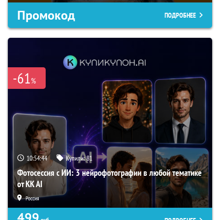
Промокод
ПОДРОБНЕЕ
-61
%
10:54:42
Купили:
81
Фотосессия с ИИ: 3 нейрофотографии в любой тематике
от KK AI
Россия
499