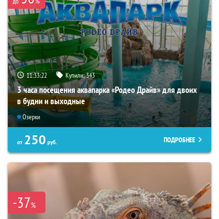
%
до
11:33:21
Купили:
343
3 часа посещения аквапарка «Родео Драйв» для двоих
в будни и выходные
Озерки
250
ПОДРОБНЕЕ
от
руб.
-37
%