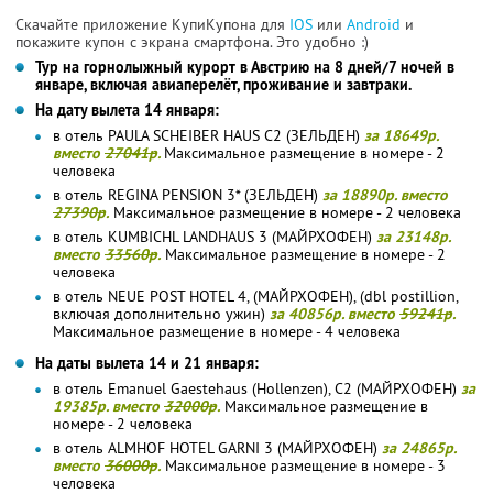
Скачайте приложение КупиКупона для
IOS
или
Android
и
покажите купон с экрана смартфона. Это удобно :)
Тур на горнолыжный курорт в Австрию на 8 дней/7 ночей в
январе, включая авиаперелёт, проживание и завтраки.
На дату вылета 14 января:
в отель PAULA SCHEIBER HAUS C2 (ЗЕЛЬДЕН)
за 18649р.
вместо
27041р
.
Максимальное размещение в номере - 2
человека
в отель REGINA PENSION 3* (ЗЕЛЬДЕН)
за 18890р. вместо
27390р
.
Максимальное размещение в номере - 2 человека
в отель KUMBICHL LANDHAUS 3 (МАЙРХОФЕН)
за 23148р.
вместо
33560р
.
Максимальное размещение в номере - 2
человека
в отель NEUE POST HOTEL 4, (МАЙРХОФЕН), (dbl postillion,
включая дополнительно ужин)
за 40856р. вместо
59241р
.
Максимальное размещение в номере - 4 человека
На даты вылета 14 и 21 января:
в отель Emanuel Gaestehaus (Hollenzen), С2 (МАЙРХОФЕН)
за
19385р. вместо
32000р
.
Максимальное размещение в
номере - 2 человека
в отель ALMHOF HOTEL GARNI 3 (МАЙРХОФЕН)
за 24865р.
вместо
36000р
.
Максимальное размещение в номере - 3
человека