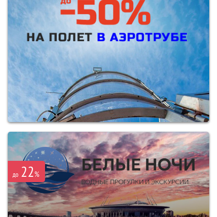
22
%
до