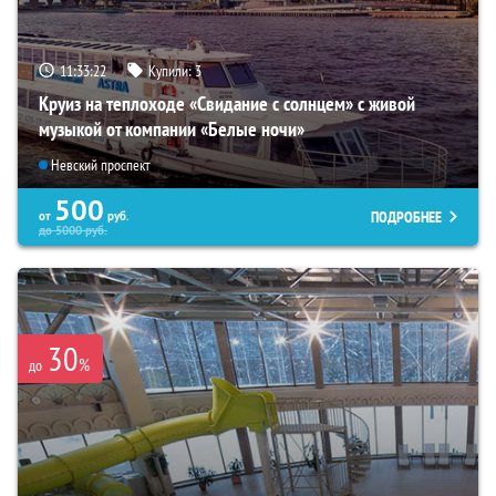
11:33:21
Купили:
3
Круиз на теплоходе «Свидание с солнцем» с живой
музыкой от компании «Белые ночи»
Невский проспект
500
ПОДРОБНЕЕ
от
руб.
до
5000
руб.
30
%
до