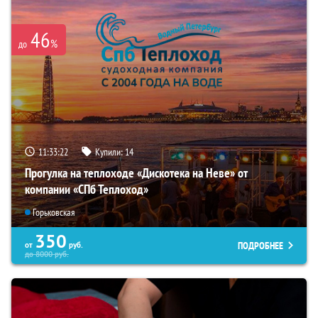
46
%
до
11:33:21
Купили:
14
Прогулка на теплоходе «Дискотека на Неве» от
компании «СПб Теплоход»
Горьковская
350
ПОДРОБНЕЕ
от
руб.
до
8000
руб.