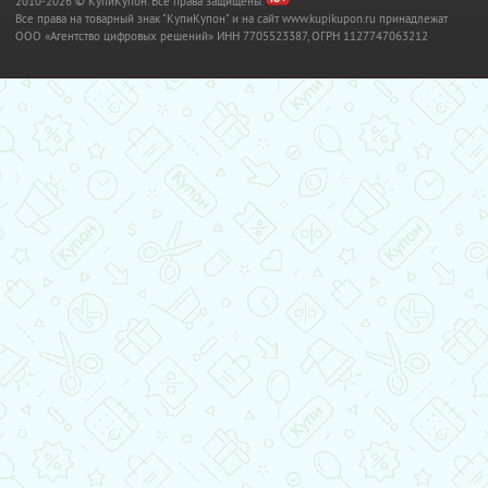
2010-2026 © КупиКупон. Все права защищены.
Все права на товарный знак "КупиКупон" и на сайт www.kupikupon.ru принадлежат
OOO «Агентство цифровых решений» ИНН 7705523387, ОГРН 1127747063212