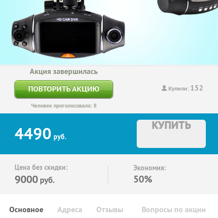
Акция завершилась
152
ПОВТОРИТЬ АКЦИЮ
Купили:
Человек проголосовало: 8
КУПИТЬ
4490
руб.
Цена без скидки:
Экономия:
9000
50%
руб.
Основное
Адреса
Отзывы
Вопросы по акции