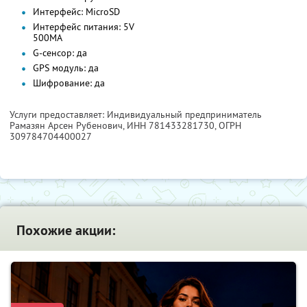
Интерфейс: MicroSD
Интерфейс питания: 5V
500MA
G-сенсор: да
GPS модуль: да
Шифрование: да
Услуги предоставляет: Индивидуальный предприниматель
Рамазян Арсен Рубенович,
ИНН 781433281730
, ОГРН
309784704400027
Похожие акции: