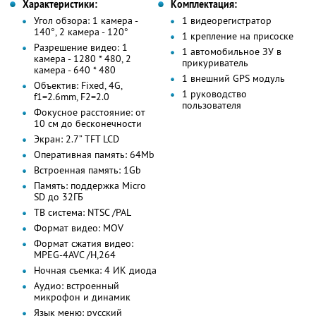
Характеристики:
Комплектация:
Угол обзора: 1 камера -
1 видеорегистратор
140°, 2 камера - 120°
1 крепление на присоске
Разрешение видео: 1
1 автомобильное ЗУ в
камера - 1280 * 480, 2
прикуриватель
камера - 640 * 480
1 внешний GPS модуль
Объектив: Fixed, 4G,
1 руководство
f1=2.6mm, F2=2.0
пользователя
Фокусное расстояние: от
10 см до бесконечности
Экран: 2.7” TFT LCD
Оперативная память: 64Mb
Встроенная память: 1Gb
Память: поддержка Micro
SD до 32ГБ
ТВ система: NTSC /PAL
Формат видео: MOV
Формат сжатия видео:
MPEG-4AVC /H,264
Ночная съемка: 4 ИК диода
Аудио: встроенный
микрофон и динамик
Язык меню: русский