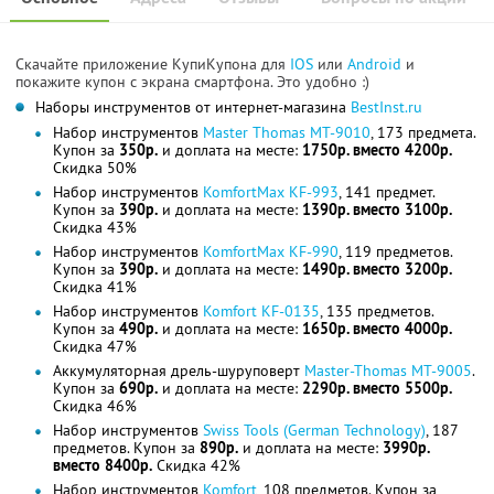
Скачайте приложение КупиКупона для
IOS
или
Android
и
покажите купон с экрана смартфона. Это удобно :)
Наборы инструментов от интернет-магазина
BestInst.ru
Набор инструментов
Master Thomas MT-9010
, 173 предмета.
Купон за
350р.
и доплата на месте:
1750р. вместо 4200р.
Скидка 50%
Набор инструментов
KomfortMax KF-993
, 141 предмет.
Купон за
390р.
и доплата на месте:
1390р. вместо 3100р.
Скидка 43%
Набор инструментов
KomfortMax KF-990
, 119 предметов.
Купон за
390р.
и доплата на месте:
1490р. вместо 3200р.
Скидка 41%
Набор инструментов
Komfort KF-0135
, 135 предметов.
Купон за
490р.
и доплата на месте:
1650р. вместо 4000р.
Скидка 47%
Аккумуляторная дрель-шуруповерт
Master-Thomas МТ-9005
.
Купон за
690р.
и доплата на месте:
2290р. вместо 5500р.
Скидка 46%
Набор инструментов
Swiss Tools (German Technology)
, 187
предметов. Купон за
890р.
и доплата на месте:
3990р.
вместо 8400р.
Скидка 42%
Набор инструментов
Komfort
, 108 предметов. Купон за