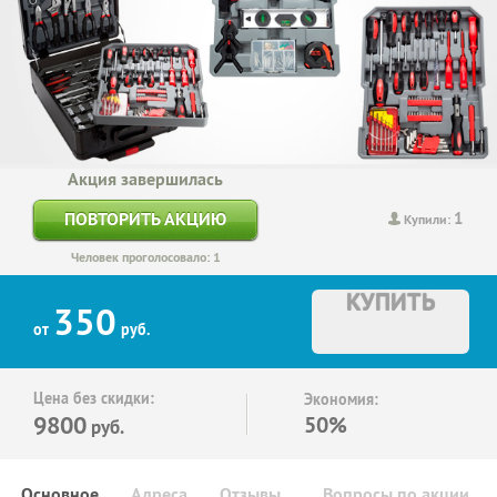
Акция завершилась
1
ПОВТОРИТЬ АКЦИЮ
Купили:
Человек проголосовало: 1
КУПИТЬ
350
от
руб.
Цена без скидки:
Экономия:
9800
50%
руб.
Основное
Адреса
Отзывы
Вопросы по акции