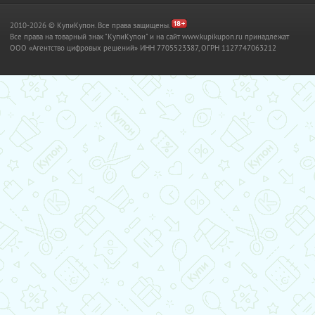
2010-2026 © КупиКупон. Все права защищены.
Все права на товарный знак "КупиКупон" и на сайт www.kupikupon.ru принадлежат
OOO «Агентство цифровых решений» ИНН 7705523387, ОГРН 1127747063212