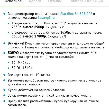
Основное
Адреса
Отзывы
Вопросы по акции
Видерегистратор премиум-класса
BlackBox SK 325 GPS
от
интернет-магазина
Bestreg5.ru
1 видеорегистратор. Купон за
950р.
и доплата на месте:
2850р. вместо 8900р.
Скидка 57%
2 видеорегистратора. Купон за
1650р.
и доплата на месте:
5650р. вместо 17800р.
Скидка 59%
Внимание!
Купон является первоначальным взносом от общей
стоимости. Полную стоимость необходимо доплатить на месте
БОНУС:
Обладателям купона предоставляется скидка 30%
скидка на карты памяти (цена со скидкой):
16 Гб - 690р.
32 Гб - 1340р.
Все карты памяти 10 класса
Вы можете приобрести неограниченное количество купонов
для себя и в подарок
Купон действует на одного человека
Заказ нужно оформить на сайте, указав номер купона
Предъявляйте распечатанный купон курьеру или на пункте
самовывоза