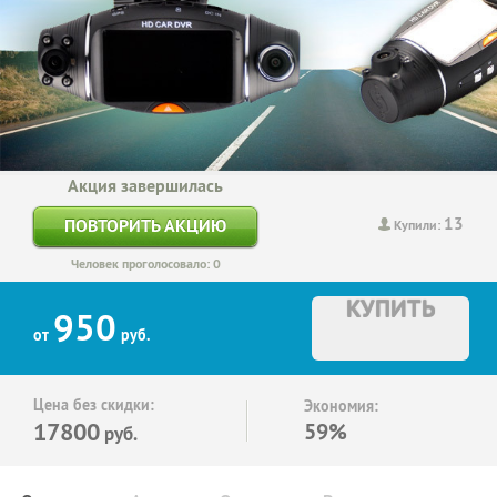
Акция завершилась
13
ПОВТОРИТЬ АКЦИЮ
Купили:
Человек проголосовало: 0
КУПИТЬ
950
от
руб.
Цена без скидки:
Экономия:
17800
59%
руб.