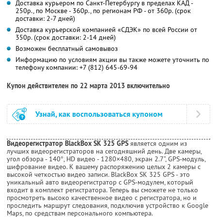
Доставка курьером по Санкт-Петербургу в пределах КАД -
250р., по Москве - 360р., по регионам РФ - от 360р. (срок
доставки: 2-7 дней)
Доставка курьерской компанией «СДЭК» по всей России от
350р. (срок доставки: 2-14 дней)
Возможен бесплатный самовывоз
Информацию по условиям акции вы также можете уточнить по
телефону компании:
+7 (812) 645-69-94
Купон действителен по 22 марта 2013 включительно
Узнай, как воспользоваться купоном
Видеорегистратор BlackBox SK 325 GPS
является одним из
лучших видеорегистраторов на сегодняшний день. Две камеры,
угол обзора - 140°, HD видео - 1280×480, экран 2.7”, GPS-модуль,
шифрование видео. К вашему распоряжению целых 2 камеры с
высокой четкостью видео записи. BlackBox SK 325 GPS - это
уникальный авто видеорегистратор с GPS-модулем, который
входит в комплект регистратора. Теперь вы сможете не только
просмотреть высоко качественное видео с регистратора, но и
проследить маршрут следования, подключив устройство к Google
Maps, по средствам персонального компьютера.