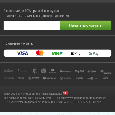
Сэкономьте до 90% при любых покупках
Подпишитесь на самые выгодные предложения
Принимаем к оплате:
2010-2026 © КупиКупон. Все права защищены.
Все права на товарный знак "КупиКупон" и на сайт www.kupikupon.ru принадлежат
OOO «Агентство цифровых решений» ИНН 7705523387, ОГРН 1127747063212