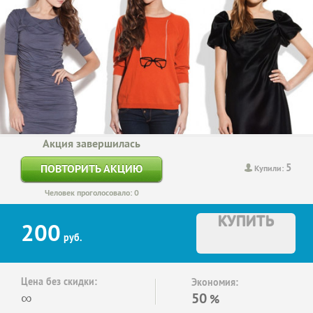
Акция завершилась
5
ПОВТОРИТЬ АКЦИЮ
Купили:
Человек проголосовало: 0
КУПИТЬ
200
руб.
Цена без скидки:
Экономия:
∞
50
%