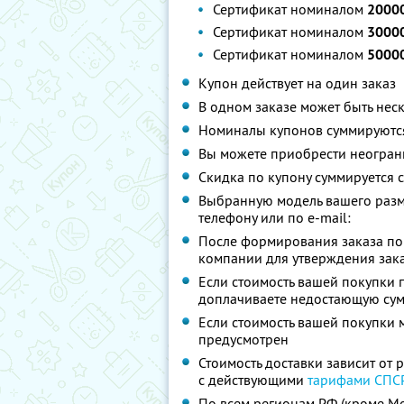
Сертификат номиналом
20000
Сертификат номиналом
30000
Сертификат номиналом
50000
Купон действует на один заказ
В одном заказе может быть нес
Номиналы купонов суммируютс
Вы можете приобрести неограни
Скидка по купону суммируется
Выбранную модель вашего разм
телефону или по e-mail:
После формирования заказа по 
компании для утверждения зак
Если стоимость вашей покупки 
доплачиваете недостающую су
Если стоимость вашей покупки 
предусмотрен
Стоимость доставки зависит от 
с действующими
тарифами СПС
По всем регионам РФ (кроме Мо