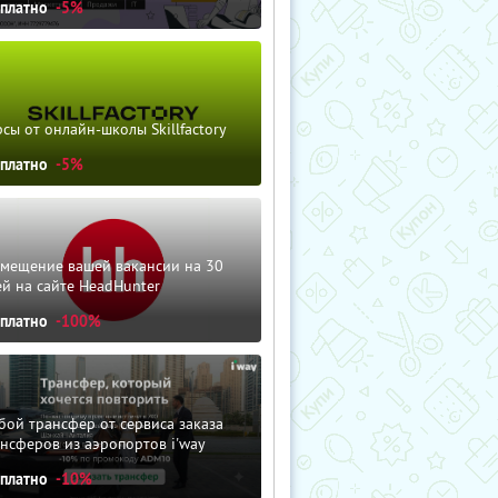
сплатно
-5%
сы от онлайн-школы Skillfactory
сплатно
-5%
змещение вашей вакансии на 30
й на сайте HeadHunter
сплатно
-100%
ой трансфер от сервиса заказа
нсферов из аэропортов i'way
сплатно
-10%