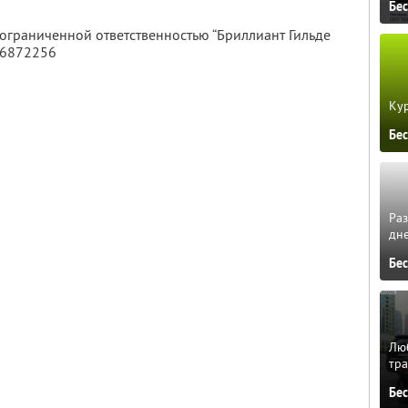
Бе
 ограниченной ответственностью “Бриллиант Гильде
46872256
Кур
Бе
Ра
дне
Бе
Люб
тра
Бе