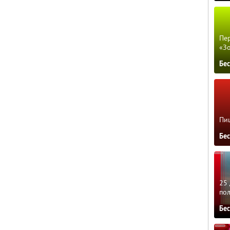
Пер
«З
Бе
Пиц
Бе
25 
по
Бе