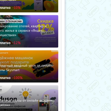
сплатно
-10%
нирование отелей, квартир и
го жилья в сервисе «Яндекс
тешествия»
сплатно
-12%
сплатный вводный урок от онлайн-
олы Skysmart
сплатно
-100%
зличные курсы от онлайн-академии
дюсон»