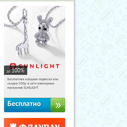
100
%
до
Бесплатная изящная подвеска или
16:16:05
Получили:
74
скидка 500р. в сети ювелирных
Россия
магазинов SUNLIGHT
Бесплатно