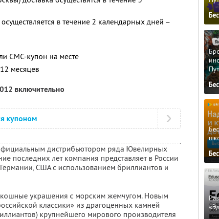
Бе
 осуществляется в течение 2 календарных дней –
Бро
ли СМС-купон на месте
ино
 12 месяцев
Пу
Бе
2012 включительно
ся купоном
Бе
шк
официальным дистрибьютором ряда Ювелирных
Бе
ие последних лет компания представляет в России
 Германии, США с использованием бриллиантов и
скошные украшения с морским жемчугом. Новым
Ра
российской классики» из драгоценных камней
«Э
бриллиантов) крупнейшего мирового производителя