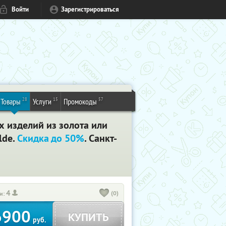
Войти
Зарегистрироваться
28
15
57
Товары
Услуги
Промокоды
х изделий из золота или
lde.
Скидка до 50%
. Санкт-
4
(0)
и:
6900
КУПИТЬ
руб.