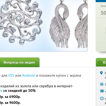
Цена
5
Вопросы по акции
К
а для
IOS
или
Android
и покажите купон с экрана
изделий из золота или серебра в интернет-
de
со скидкой до 50%
р. за 6900р.
р. за 9600р.