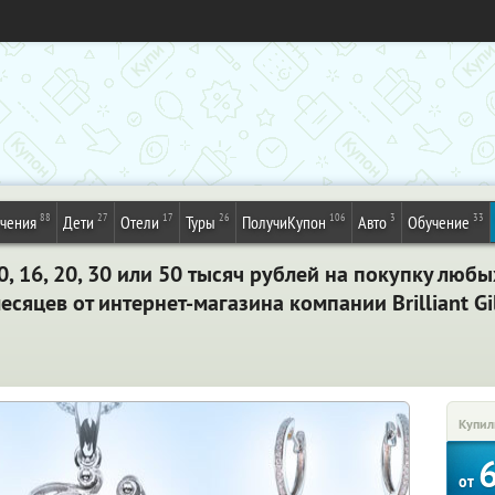
88
27
17
26
106
3
33
ечения
Дети
Отели
Туры
ПолучиКупон
Авто
Обучение
 16, 20, 30 или 50 тысяч рублей на покупку любы
есяцев от интернет-магазина компании Brilliant Gi
Купил
от