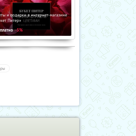
ты и подарки в интернет-магазине
кет Питер»
сплатно
-5%
ары