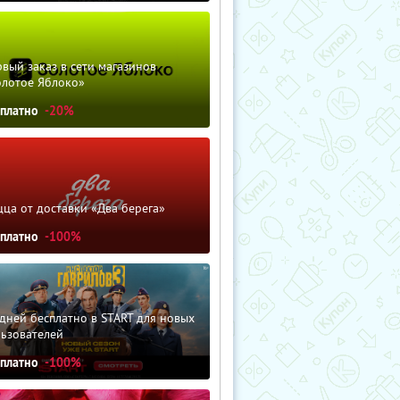
вый заказ в сети магазинов
олотое Яблоко»
сплатно
-20%
ца от доставки «Два берега»
сплатно
-100%
дней бесплатно в START для новых
льзователей
сплатно
-100%