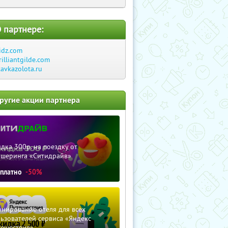
 партнере:
idz.com
rilliantgilde.com
tavkazolota.ru
ругие акции партнера
дка 300р. на поездку от
ршеринга «Ситидрайв»
сплатно
-50%
нирование отеля для всех
ьзователей сервиса «Яндекс
тешествия»