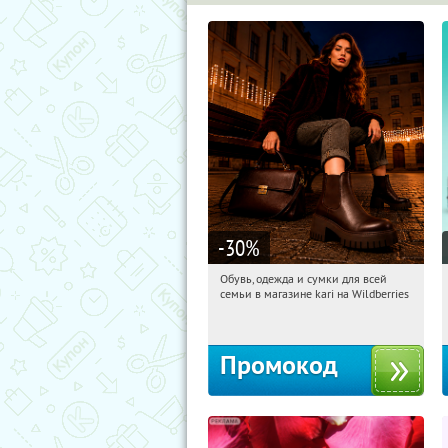
-30
%
Обувь, одежда и сумки для всей
16:16:05
Получили:
32
семьи в магазине kari на Wildberries
Россия
Промокод