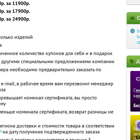
р. за 11900р.
р. за 17900р.
О
р. за 24900р.
b
колько изделий
b
s
я
ченное количество купонов для себя и в подарок
 с другими специальными предложениями компании
Д
ера необходимо предварительно заказать по
e-mail, в рабочее время вам перезвонит менеджер
аза
Ски
ка
превышает номинал сертификата, вы просто
мму
Бе
меньше номинала сертификата, возврат разницы не
региона доставки и стоимости товара в соответствии
Бро
Р
на дату получения подтвержденного заказа
пол
сквы) доставка осуществятся в течение 3
Пу