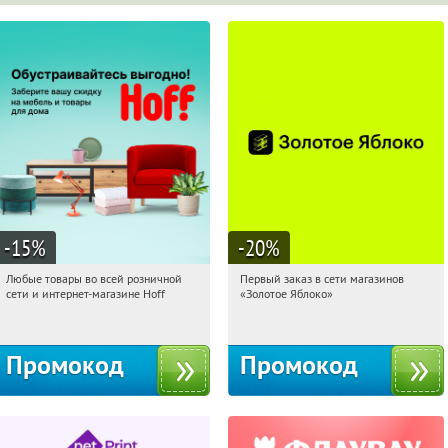
-15
%
-20
%
Любые товары во всей розничной
Первый заказ в сети магазинов
16:16:05
Получили:
83
16:16:05
Получи первым!
сети и интернет-магазине Hoff
«Золотое Яблоко»
Москва, 1-й Волоколамский проезд,
Россия
10с1
Промокод
Промокод