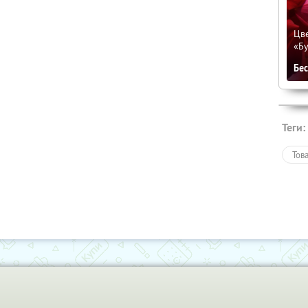
Цве
«Бу
Бе
Теги:
Тов