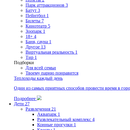
Парк аттракционов
3
Батут
3
Пейнтбол
1
Билеты
7
Кинотеатр
5
Зоопарк
1
18+
4
Баня, сауна
1
Другое
13
Виртуальная реальность
1
Тир
1
Подборки
Для всей семьи
Твоему парню понравится
Теплоходы каждый день
Один из самых приятных способов провести время в горо
Подробнее
Дети
27
Развлечения
21
Аквапарк
1
Развлекательный комплекс
4
Конные прогулки
1
Квесты
1