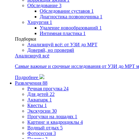
Обследование
3
Обследование суставов
1
Диагностика позвоночника
1
Хирургия
1
Удаление новообразований
1
Интимная пластика
1
Подборки
Анализируй всё: от УЗИ до МРТ
Доверяй, но проверяй
Анализируй всё
Самые важные и срочные исследования от УЗИ до МРТ мож
Подробнее
Развлечения
88
Речная прогулка
24
Для детей
22
Аквапарк
1
Квесты
1
Экскурсии
30
Прогулки на лошадях
1
Картинг и квадроциклы
4
Водный отдых
5
Фотосессия
3
Полеты
2