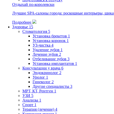
Отдыхай по-королевски
Лучшие SPA-салоны города: роскошные интерьеры, шик
Подробнее
Здоровье
15
Стоматология
5
Установка брекетов
1
Установка коронок
1
УЗ-чистка
4
Удаление зубов
1
Лечение зубов
2
Отбеливание зубов
3
Установка имплантатов
1
Консультации у врача
6
Эндокринолог
2
Уролог
1
Гинеколог
2
Другие специалисты
3
МРТ, КТ, Рентген
1
УЗИ
5
Анализы
1
Спорт
1
Терапия (лечение)
4
Коррекция зрения
1