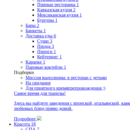
Пивные рестораны
1
Кавказская кухня
2
Мексиканская кухня
1
Бургеры
1
Бары
2
Банкеты
1
Доставка еды
6
Суши
3
Пицца
3
Пироги
1
Кейтеринг
1
Караоке
1
Паровые коктейли
1
Подборки
Миссия выполнима: в ресторан с детьми
На свидание
Для приятного времяпрепровождения ;)
Самое время для трапезы!
Здесь вы найдете заведения с японской, итальянской, кав
любимых блюд прямо домой.
Подробнее
Красота
18
СПА
7