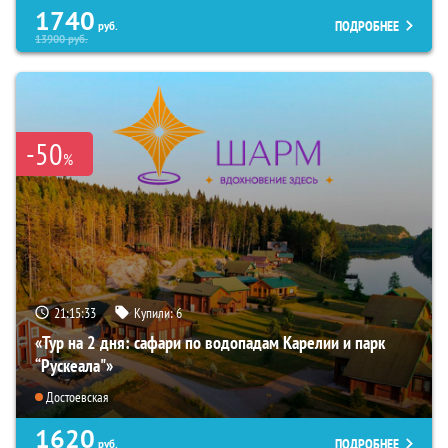
1740
ПОДРОБНЕЕ
руб.
13900
руб.
-50
%
21:15:32
Купили:
6
«Тур на 2 дня: сафари по водопадам Карелии и парк
“Рускеала"»
Достоевская
1620
ПОДРОБНЕЕ
руб.