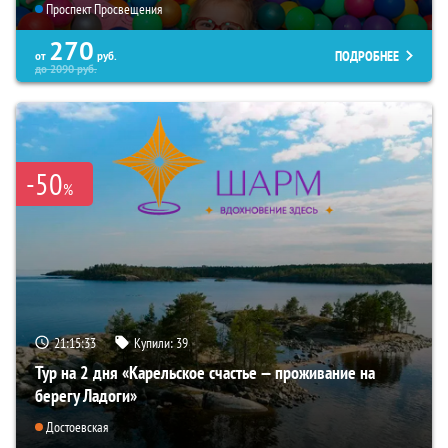
Проспект Просвещения
270
ПОДРОБНЕЕ
от
руб.
до
2090
руб.
-50
%
21:15:32
Купили:
39
Тур на 2 дня «Карельское счастье — проживание на
берегу Ладоги»
Достоевская