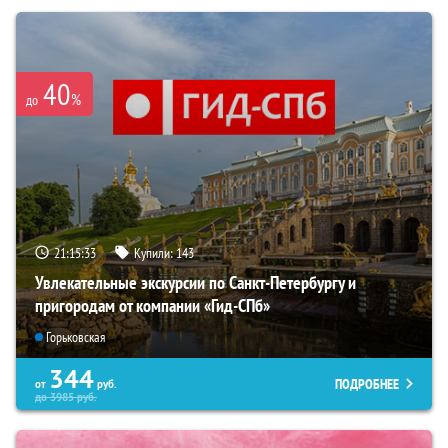
40
%
до
21:15:32
Купили:
143
Увлекательные экскурсии по Санкт-Петербургу и
пригородам от компании «Гид-СПб»
Горьковская
344
ПОДРОБНЕЕ
от
руб.
до
3985
руб.