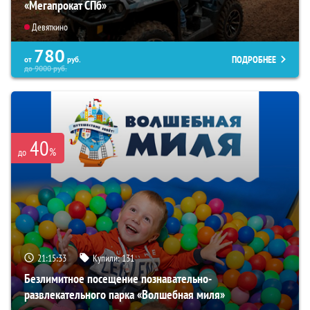
«Мегапрокат СПб»
Девяткино
780
ПОДРОБНЕЕ
от
руб.
до
9000
руб.
40
%
до
21:15:32
Купили:
131
Безлимитное посещение познавательно-
развлекательного парка «Волшебная миля»