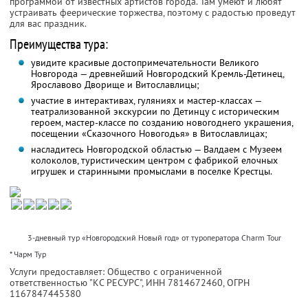
программой от известных артистов города. Там умеют и любят
устраивать феерические торжества, поэтому с радостью проведут
для вас праздник.
Преимущества тура:
увидите красивые достопримечательности Великого
Новгорода — древнейший Новгородский Кремль-Детинец,
Ярославово Дворище и Витославлицы;
участие в интерактивах, гуляниях и мастер-классах —
театрализованной экскурсии по Детинцу с историческим
героем, мастер-классе по созданию новогоднего украшения,
посещении «Сказочного Новогодья» в Витославлицах;
насладитесь Новгородской областью — Валдаем с Музеем
колоколов, туристическим центром с фабрикой елочных
игрушек и старинными промыслами в поселке Крестцы.
3-дневный тур «Новгородский Новый год» от туроператора Charm Tour
* Чарм Тур
Услуги предоставляет: Общество с ограниченной
ответственностью "КС РЕСУРС",
ИНН 7814672460
, ОГРН
1167847445380