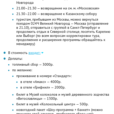
Новгорода
21.00–21.30 — возвращение на см. м. «Московская»
21.30–22.00 — возвращение к Казанскому собору
туристам, прибывшим из Москвы, можно вернуться
поездом 024Ч Великий Новгород — Москва (отправление
в 21.10), отправиться с группой в Санкт-Петербург и
продолжить отдых в Северной столице, посетить Карелию
или Выборг (по всем вопросам корректировки тура,
продолжения и расширения программы обращайтесь к
менеджеру)
В стоимость
входит:
Доплаты:
топливный сбор — 3000р.
по желанию:
проживание в номере «Стандарт»:
в отеле «Амакс» — 4000р.
в отеле «Грифнил» — 2000р.
билет в Музей колоколов и музей деревянного зодчества
«Витославлицы» — 1300р.
билет в музей «Колокольный центр» — 500р.
новогодний пакет «Шоу-программа + банкет» (можно
принести свой алкоголь, пробкового сбора нет):