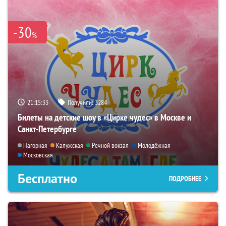
-30
%
21:15:32
Получили:
3284
Билеты на детские шоу в «Цирке чудес» в Москве и
Санкт-Петербурге
Нагорная
Калужская
Речной вокзал
Молодёжная
Московская
Бесплатно
ПОДРОБНЕЕ