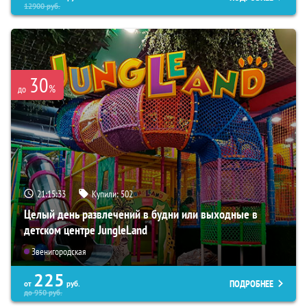
12900
руб.
30
%
до
21:15:32
Купили:
502
Целый день развлечений в будни или выходные в
детском центре JungleLand
Звенигородская
225
ПОДРОБНЕЕ
от
руб.
до
950
руб.