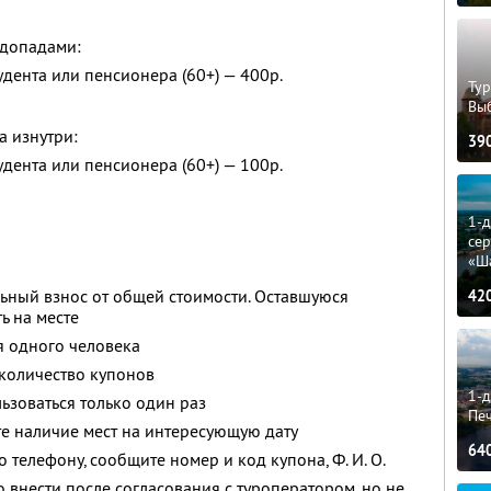
одопадами:
тудента или пенсионера (60+) — 400р.
Тур
Вы
а изнутри:
39
тудента или пенсионера (60+) — 100р.
1-
сер
«Ш
ьный взнос от общей стоимости. Оставшуюся
42
ь на месте
я одного человека
количество купонов
1-д
зоваться только один раз
Пе
е наличие мест на интересующую дату
64
о телефону, сообщите номер и код купона,
Ф. И. О.
 внести после согласования с туроператором, но не