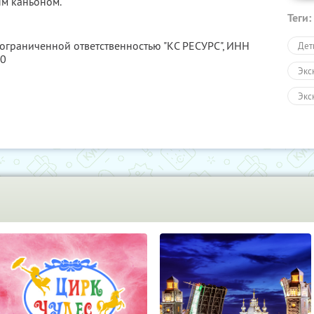
м каньоном.
Теги:
 ограниченной ответственностью "КС РЕСУРС",
ИНН
Дет
80
Экс
Экс
Авт
Пеш
Экс