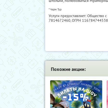
штольни, полюбоваться Мраморны
* Чарм Тур
Услуги предоставляет: Общество с
7814672460
, ОГРН 11678474453
Похожие акции: