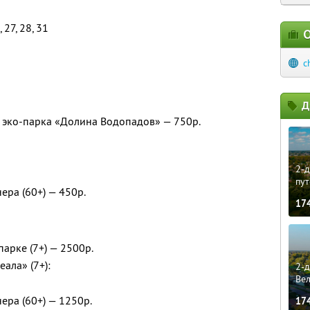
 27, 28, 31
О
c
Д
 эко-парка «Долина Водопадов» — 750р.
2-д
пут
ера (60+) — 450р.
17
парке (7+) — 2500р.
ала» (7+):
2-д
Ве
ера (60+) — 1250р.
17