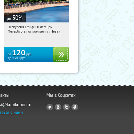
50
%
до
Экскурсия «Мифы и легенды
12:31:12
Купи первым!
Петербурга» от компании «Нева»
Гостиный двор
120
от
руб.
до
1300
руб.
такты
Мы в Соцсетях
si@kupikupon.ru
аться с нами