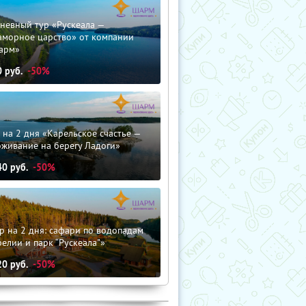
невный тур «Рускеала —
аморное царство» от компании
арм»
0
руб.
-50%
 на 2 дня «Карельское счастье —
оживание на берегу Ладоги»
40
руб.
-50%
р на 2 дня: сафари по водопадам
елии и парк “Рускеала"»
20
руб.
-50%