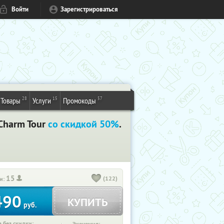
Войти
Зарегистрироваться
28
15
57
Товары
Услуги
Промокоды
Charm Tour
со скидкой 50%
.
15
(122)
и:
490
КУПИТЬ
руб.
 без скидки: