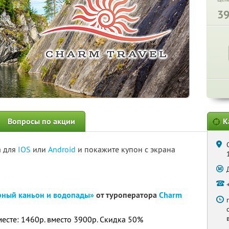
3
Вопросы по акции
К
а для
IOS
или
Android
и покажите купон с экрана
рный каньон и водопады»
от туроператора
Charm
месте: 1460р. вместо 3900р. Скидка 50%