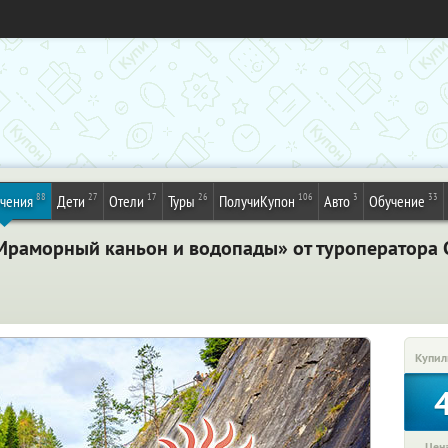
88
27
17
26
106
3
33
ечения
Дети
Отели
Туры
ПолучиКупон
Авто
Обучение
 Мраморный каньон и водопады» от туроператора 
Купил
Цена