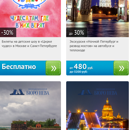
-30
%
30
%
до
Билеты на детские шоу в «Цирке
Экскурсия «Ночной Петербург и
12:31:12
Получили:
3285
12:31:12
Купи первым!
чудес» в Москве и Санкт-Петербурге
развод мостов» на автобусе и
Площадь Восстания
теплоходе
Бесплатно
480
от
руб.
до
3200
руб.