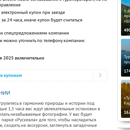
тправления
1-д
 электронный купон при заезде
мр
за 24 часа, иначе купон будет считаться
«Ш
49
ими спецпредложениями компании
 можно уточнить по телефону компании:
Тур
ря 2025 включительно
пр
17
ся купоном
НИИ
«Ту
грузитесь в гармонию природы и истории под
Кар
ые 1,5 часа вас ждут увлекательные остановки в
16
елать незабываемые фотографии. У вас будет
парке «Рускеала» для того, чтобы насладиться
 сходить на экскурсии, заглянуть в загадочные