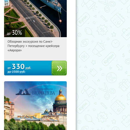
30
%
до
Обзорная экскурсия по Санкт-
12:31:12
Купи первым!
Петербургу + посещение крейсера
Площадь Восстания
«Аврора»
330
от
руб.
до
2300
руб.