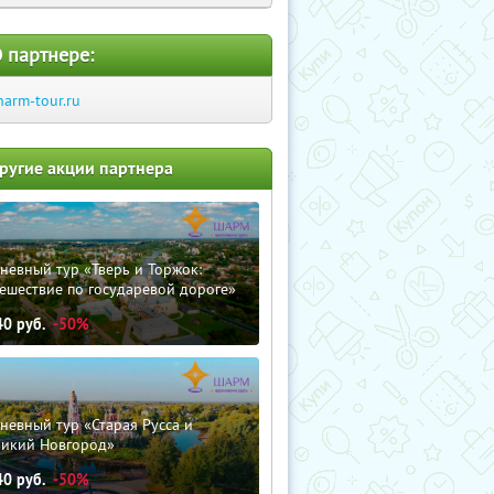
 партнере:
harm-tour.ru
ругие акции партнера
невный тур «Тверь и Торжок:
ешествие по государевой дороге»
40
руб.
-50%
невный тур «Старая Русса и
ликий Новгород»
40
руб.
-50%