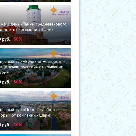
 на 1 день «Тайны средневекового
борга» от компании «Шарм»
0
руб.
-50%
дневный тур «Великий Новгород —
дце земли русской» от компании
арм»
0
руб.
-50%
невный тур «Псков — Изборск —
чоры» от компании «Шарм»
0
руб.
-50%