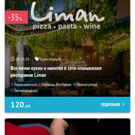
-35
%
06:21:23
Купи первым!
Все меню кухни и напитки в сети итальянских
ресторанов Liman
Чернышевская
Площадь Восстания
Чёрная речка
Звенигородская
120
ПОДРОБНЕЕ
руб.