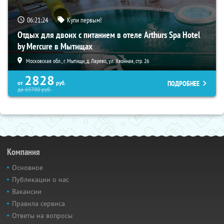
06:21:23
Купи первым!
Отдых для двоих с питанием в отеле Arthurs Spa Hotel
by Mercure в Мытищах
Московская обл., г. Мытищи, д. Ларево, ул. Хвойная, стр. 26
2828
ПОДРОБНЕЕ
от
руб.
до
65700
руб.
Компания
Основное
Публикации о нас
Вакансии
Правила сервиса
Ответы на вопросы