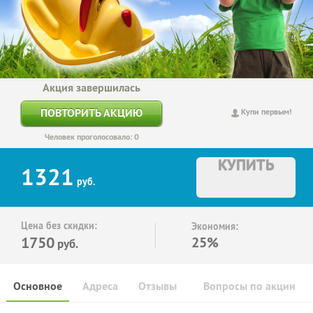
Акция завершилась
ПОВТОРИТЬ АКЦИЮ
Купи первым!
Человек проголосовало: 0
КУПИТЬ
1321
руб.
Цена без скидки:
Экономия:
1750
25%
руб.
Основное
Адреса
Отзывы
Вопросы по акции