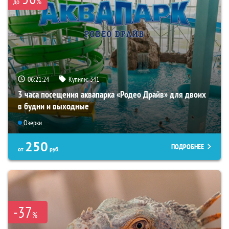
%
до
06:21:23
Купили:
341
3 часа посещения аквапарка «Родео Драйв» для двоих
в будни и выходные
Озерки
250
ПОДРОБНЕЕ
от
руб.
-37
%